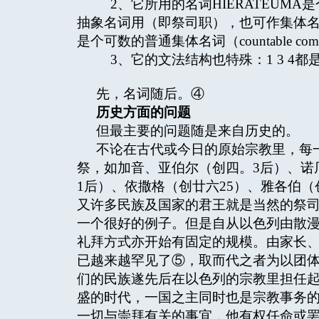
2、它所用的名词HIERATEUMA是
抽象名词用（即祭司职），也可作集体名词
是个可数的普通集体名词（countable common
3、它的文法结构也特殊：1 3 4
先，名词随后。④
历史方面的问题
但最主要的问题随是来自历史的。
不论在古代或今日的原始宗教里，每
祭，如加音、亚伯尔（创四。3后）、诺厄
1后）、依撒格（创廿六25）、雅各伯（创
又许多民族及国家的君王就是当然的祭
一个很好的例子。但是自从以色列由散
礼拜方式亦开始有固定的规模。由家长
已越来越罕见了⑤，取而代之者为以团
们的民族遂先后在以色列的宗教里担任
盛的时代，一国之主同时也是宗教事务
一切与崇拜有关的事宜，他有权任命或