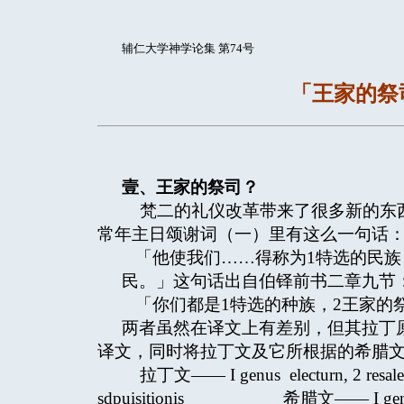
辅仁大学神学论集 第74号
「王家的祭
壹、王家的祭司？
梵二的礼仪改革带来了很多新的东西
常年主日颂谢词（一）里有这么一句话
「他使我们……得称为1特选的民族，
民。」这句话出自伯铎前书二章九节
「你们都是1特选的种族，2王家的祭
两者虽然在译文上有差别，但其拉丁
译文，同时将拉丁文及它所根据的希腊
拉丁文—— I genus electurn, 2 resale sa
sdpuisitionis 希腊文—— I genos eklekt