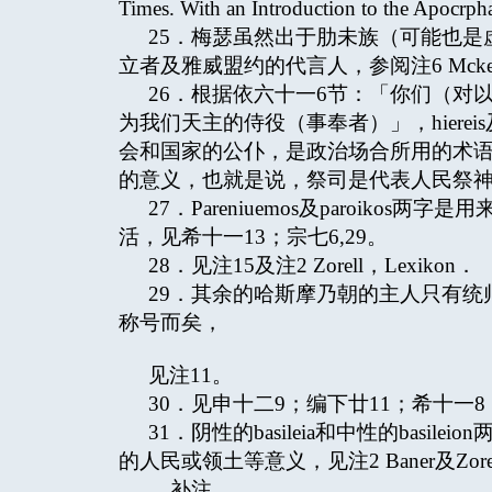
Times. With an Introduction to the Apoc
25．梅瑟虽然出于肋未族（可能也
立者及雅威盟约的代言人，参阅注6 Mckenzie, Di
26．根据依六十一6节：「你们（对
为我们天主的侍役（事奉者）」，hiereis
会和国家的公仆，是政治场合所用的术
的意义，也就是说，祭司是代表人民祭
27．Pareniuemos及paroik
活，见希十一13；宗七6,29。
28．见注15及注2 Zorell，Lexikon．
29．其余的哈斯摩乃朝的主人只有统帅、首领或族长
称号而矣，
见注11。
30．见申十二9；编下廿11；希十一8
31．阴性的basileia和中性的bas
的人民或领土等意义，见注2 Baner及Zore
补注