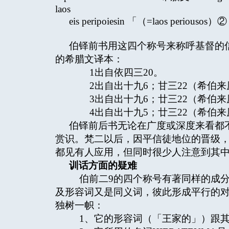
laos
eis peripoiesin 「（=laos periousos）②
伯铎前书用这四个称号来称呼基督的
的希腊文译本：
1出自依四三20。
2出自出十九6；甘三22（希伯来
3出自出十九6；廿三22（希伯来原
4出自出十九5；廿三22（希伯来原
伯铎前后书无论在广度或深度来看都不
赏识。梵二以后，因平信徒地位的晋级，
都见有人应用，但同时很少人注意到其
训话方面的疑难
伯前二9的四个称号有著同样的成分，
及形容词又是同义词，彼此形成平行的对
独树一帜：
1、它的形容词（「王家的」）跟其