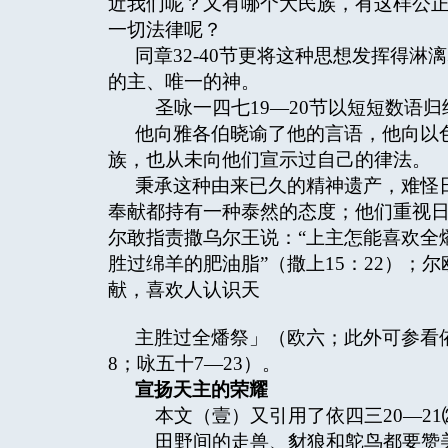
近我们呢？又有哪个大民族，有这样公
一切法律呢？
同章32-40节更将这种思想发挥得
的主、唯一的神。
圣咏一四七19—20节以短短数语归
他向雅各伯晓谕了他的言语，他向以
族，也从未向他们宣示过自己的律法。
秉承这种由来已久的精神遗产，难怪
奉献都持有一种泰然的态度；他们重视
尔敢指责撒乌尔王说：“上主怎能喜欢全
胜过绵羊的肥油脂”（撒上15：22）；
献，喜欢人认识天
主胜过全燔祭」（欧六；此外可参看依一1
8；咏五十7—23）。
宣扬天主的荣耀
本文（壹）又引用了依四三20—21
田野间的走兽、豺狼和鸵鸟都要赞美