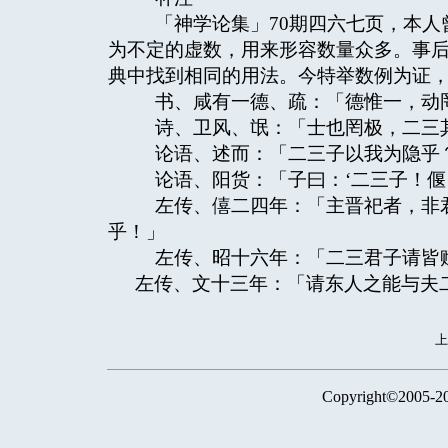
「神学论集」70期四六七页，本人
为不定的虚数，用来形容数量众多。事
典中找到相同的用法。今特举数例为证
书、咸有一德、疏：「德惟一，动
诗、卫风、氓：「士也罔极，二三
论语、述而：「二三子以我为隐乎？
论语、阳货：「子曰：‘二三子！偃
左传、僖二四年：「主晋祀者，非君
乎！」
左传、昭十六年：「二三君子请皆
左传、文十三年：「请东人之能与夫
Copyright©2005-2