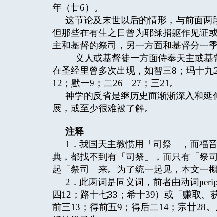
年（廿6）。
这节论及末世以后的情形，与前面两
但那些在有生之日曾为耶稣捐躯作见证
主和基督的祭司，另一方面和基督分一季
义人或基督徒一方面侍奉天主或基督
在圣经里曾多次出现，如智三8；玛十九28
12；默一9；二26—27；三21。
神学的反省是继历史而渐渐深入和延
展，或至少很难被了解。
注释
1．我国天主教惯用「司祭」，而福
典，都找不到有「司祭」，而只有「祭
起「祭司」来。为了统一起见，本文一
2．此两词是同义词，前者由动词per
四12；路十七33；希十39）或「赚取、
前三13；得前五9；得后二14；宗廿28。