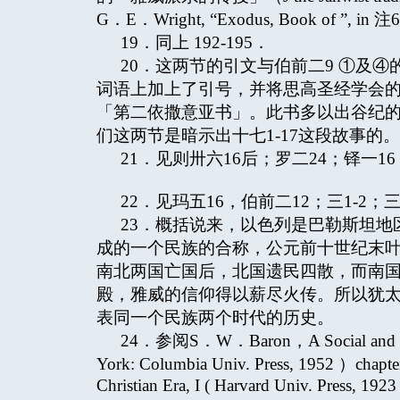
G．E．Wright, “Exodus, Book of ”, in 注6 Th
19．同上 192-195．
20．这两节的引文与伯前二9 ①及
词语上加上了引号，并将思高圣经学会的
「第二依撒意亚书」。此书多以出谷纪
们这两节是暗示出十七1-17这段故事的。
21．见则卅六16后；罗二24；铎一1
22．见玛五16，伯前二12；三1-2；
23．概括说来，以色列是巴勒斯坦
成的一个民族的合称，公元前十世纪末
南北两国亡国后，北国遗民四散，而南
殿，雅威的信仰得以薪尽火传。所以犹
表同一个民族两个时代的历史。
24．参阅S．W．Baron，A Social and Reli
York: Columbia Univ. Press, 1952 ）chapter 6
Christian Era, I ( Harvard Univ. Press, 1923