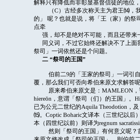
解释只有降低而非彰显基督信徒的地位，
（C）古经多次称天主为君王⒁，我们
的」 呢？也就是说，将「王（家）的祭
点牵
强，却不是绝对不可能，而且还带来
同义词，不过它始终还解决不了上面
祭司」一词依然还是个问题。
二
“祭司的王国”
伯前二9的「王家的祭司」一词引自
覆，那么我们可否向希伯来原文求解答
原来希伯来原文是：MAMLEON，译成
hiereōn，意谓「祭司（们）的王国」。
已为公元二世纪的Aquila Theodotio
⒂。Coptic Boharic文译本（三世纪以
本（四世纪以前）则译为regnum sacrat
然则「祭司的王国」有何意义呢？首
来原文修改成「祭司的王国」，则伯前二