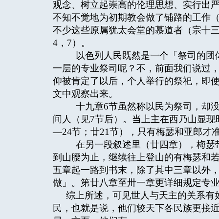
观念、树立起崇高的伦理思想、实行出
不知不觉地为初期教会做了铺路的工作（
不少这些原属犹太会堂的慕道者（宗十三16
4，7）。
以色列人民既然是一个「祭司的团体
一层的专业祭司呢？不，前面我们说过
仰被肯定了以后，个人举行的祭祀，即
文中观察出来。
十九章6节虽然称以民为祭司，却没
间人（见7节后）。当上主在西乃山显现时，
—24节；廿21节），只有梅瑟和亚郎才
在另一段叙述里（廿四章），梅瑟带
到山腰为止，继续往上登山的有梅瑟和
五章起一路到书末，除了其中三章以外
做」。第廿八章至卅一章更详细规定专
综上所述，可见世人与天主的关系有
民，也就是说，他们较天下各民族更接