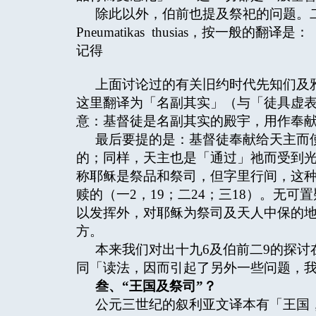
除此以外，伯前也提及祭祀的问题。二。称基
Pneumatikas thusias，按一
记得
上面讨论过的有关旧约时代先知们及
这里翻译为「名副其实」（与「徒具虚
意：基督徒是名副其实的殿宇，用作奉
最后要提的是：基督徒奉献给天主而使
的；同样，天主也是「通过」祂而受到光
称耶稣是祭品和祭司，但字里行间，这
赎的（一2，19；二24；三18）。无
以发挥外，对耶稣为祭司及天人中保的
方。
本来我们对出十九6及伯前二9的探
同「读法，因而引起了另外一些问题，
叁、“王国及祭司”？
公元三世纪的叙利亚文译本有「王国，祭司」（