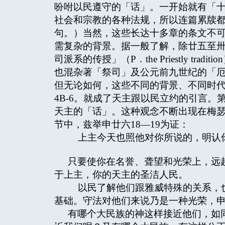
吩咐以民遵守的「话」。一开始就有「十
社会和宗教的各种法规，所以连篇累牍
句。）当然，这些长达十多章的条文不
需复杂的背景。据一般了解，除廿五至
司派系的传授」（P．the Priestly t
也混杂著「祭司」及公元前九世纪的「厄罗因派系的
但无论如何，这些不同的背景、不同时
4B-6。就成了天主跟以民立约的引言
天主的「话」。这种观念不断出现在梅
节中，兹举申廿六18—19为证：
上主今天也照他对你所说的，明认你
只要使你在名誉、聋望和光荣上，远
于上主，你的天主的圣洁人民。
以民了解他们跟雅威特殊的关系，也
基础。守法对他们来说乃是一种光荣，申
有哪个大民族的神这样接近他们，如