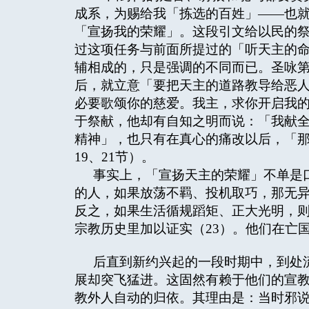
成系，为赐给我「拣选的百姓」——也
「宣扬我的荣耀」。这段引文给以民的
过这项任务与前面所提过的「听天主的
辅相成的，只是强调的不同而已。圣咏
后，就立意「要把天主的道路教导给恶
必要歌颂你的慈爱。我主，求你开启我的
于祭献，他却有自知之明而说：「我献
精神」，也只有在真心的痛改以后，「那
19、21节）。
事实上，「宣扬天主的荣耀」不单是
的人，如果放荡不羁、投机取巧，那无异
反之，如果生活循规蹈矩、正大光明，则
宗教历史里加以证实（23）。他们在亡
后直到新约兴起的一段时期中，到处
展却突飞猛进。这固然有赖于他们的宣教
教外人自动的归依。其理由是：当时邪