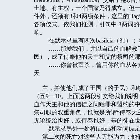
土地、有主权，一个国家乃得成立。但
件外，还须有3和4两项条件，这里的Hag
各项仪式。依我们推测，引句中 3两词
响。
在默示录里有两次basileia（31）；
……那爱我们，并以自己的血解救了
民），成了侍奉他的天主和父的祭司的那
……你曾被宰杀，曾用你的血从各支
天
主，并使他们成了王国（的子民）和
（五9一10。上面这两段引文给我们说
血作天主和他的信徒之间赎罪和盟约的
祭司职的双重角色，也就是所谓“侍奉天主即是为王 ”
无论统治也好，或侍奉也好，基的徒在
默示录另外一处将hieteis和动词basi
第二次的死亡对这些人无能为力；他