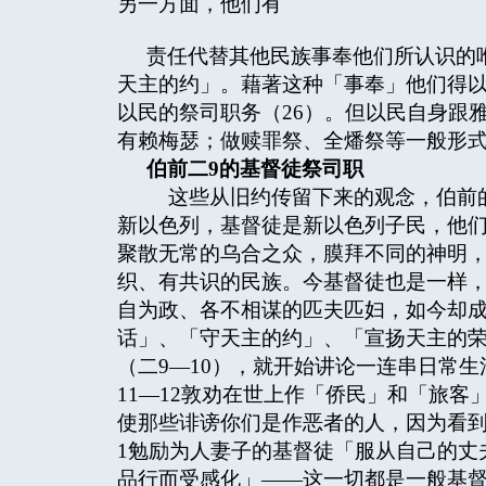
另一方面，他们有
责任代替其他民族事奉他们所认识的
天主的约」。藉著这种「事奉」他们得
以民的祭司职务（26）。但以民自身跟
有赖梅瑟；做赎罪祭、全燔祭等一般形
伯前二
9
的基督徒祭司职
这些从旧约传留下来的观念，伯前的
新以色列，基督徒是新以色列子民，他
聚散无常的乌合之众，膜拜不同的神明
织、有共识的民族。今基督徒也是一样
自为政、各不相谋的匹夫匹妇，如今却
话」、「守天主的约」、「宣扬天主的
（二9—10），就开始讲论一连串日常
11—12敦劝在世上作「侨民」和「旅
使那些诽谤你们是作恶者的人，因为看
1勉励为人妻子的基督徒「服从自己的丈
品行而受感化」——这一切都是一般基