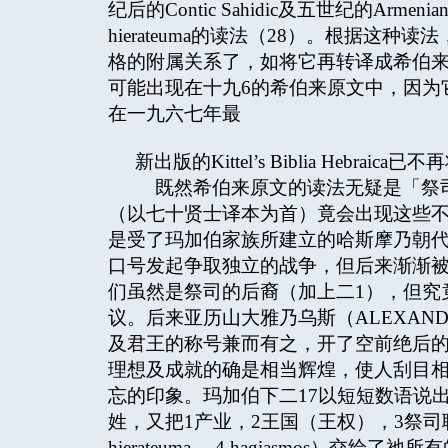
纪后的Contic Sahidic及五世纪的Armen
hierateuma的读法（28）。根据
格的附属关系了，如将它再转译成希伯来文，则
可能出现在十九6的希伯来原文中，因为
在一九六七年最
新出版的Kittel’s Biblia Heb
既然希伯来原文的读法无疑是「祭司
（以七十贤士译本为首）竟会出现这些
是受了玛加伯家族所建立的哈斯摩乃朝
口号发起争取独立的战争，但后来渐渐
们虽然是祭司的后裔（加上二1），但究
议。后来亚历山大雅乃乌斯（ALEXANDE
及君王的称号兼而有之，开了空前绝后的
理想及成就的确是相当辉煌，使人刮目
忘的印象。玛加伯下二17以短短数语说
姓，又把1产业，2王国（王权），3祭司职及4祝圣礼（
hierateuma， 4 hagiasmos）