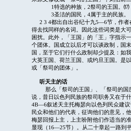
1特选的种族，2祭司的王国。⒄
3圣洁的国民，4属于主的民族。
2 3 4都出自出谷纪十九5—6节，
得去找同样的名词。因此这些词类是大
困扰。此外，「王国」的「王」字指示
个团体。国成立以后才可以谈政制，国
国，至于它们行什么政制却少提及：如
大英王国、荷兰王国、或约旦王国。是以
或「祭司的团体」。
听天主的话
那么「祭司的王国」、「祭司的国度
说，昔日以色列民族的祭司职务又在于
4B—6叙述天主托梅瑟向以色列民众建
民众和他们的代表，征询他们的意见，
梅瑟回报上主，上主吩附他们作适当的准
显现（16—25节）。从二十章起一路