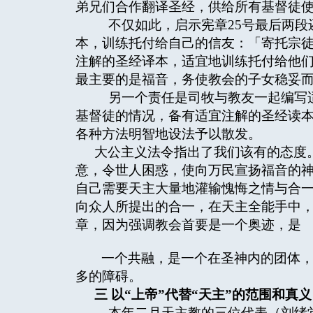
弟兄们合作翻译圣经，供给所有基督徒
不仅如此，启示宪章25号最后两段
本，训练托付给自己的信友：「寄托宗
注解的圣经译本，适宜地训练托付给他
最主要的是福音，务使教会的子女稳妥
另一个责任是司牧与教友一起编写适
基督徒的情况，备有适宜注解的圣经读
各种方法明智地设法予以散发。
大公主义法令指出了我们该有的态度
意，令世人困惑，使向万民宣扬福音的
自己需要天主大量地灌输愧悔之情与合
向众人所提出的合一，在天主全能手中
章，因为强调教会首要是一个奥迹，是
一个共融，是一个在圣神内的团体，
多的障碍。
三
以“上帝”代替“天主”的范围和真义
本年二月天主教的三位代表（刘绪堂