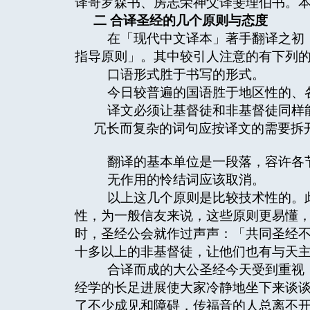
译哥罗森书、房志荣神父译斐理伯书。
二
合译圣经的几个原则与态度
在「现代中文译本」著手翻译之初，D
指导原则」。其中较引人注意的有下列
口语形式胜于书写的形式。
今日较普遍的国语胜于地区性的、
译文必须让基督徒和非基督徒同样
冗长而复杂的词句应按译文的需要拆
翻译的基本单位是一段落，容许各
无作用的怜结词应该取消。
以上这几个原则是比较技术性的。此
性，为一般信友来说，这些原则更易懂
时，圣经公会就作过声声：「共同圣经
十多以上的非基督徒，让他们也有与天
合译而成的大公圣经今天受到重视，
经学的长足进展使大家冷静地坐下来谈
了不少成见和障碍，传福音的人总离不