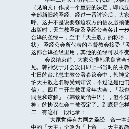
（见前文）作成一个重要的决定，即成
全部新旧约圣经。经过一番讨论后，大
呼。这并不是说要强迫双方的信友必须
出版时，天主教圣统及圣经公会各让一
合译的圣经中，至于「天主教」的称呼
状） 圣经公会所代表的基督教会接受「
这部合译圣经里用，其他的圣经可以不
会议结束前，大家公推韩承良省会长
见。韩神父于开会次日即上书当时的主
七日的台北总主教公署参议会中，韩神
怕天主教之名称受到诽议，不过这是他
信）。四月中开主教团常年大会，「我
同意和谅解」（韩致周信中语），但不
神」的协议在会中被否定了。到底是怎
二一有这样一段记录：
「大家觉得有共同之圣经—合一本是
中的「天主」全改为「上帝」，天主教