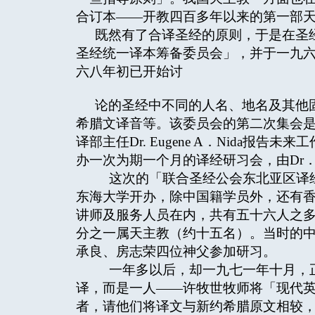
合订本——开教四百多年以来的第一部
既然有了合译圣经的原则，于是在圣
圣经统一译本筹备委员会」，并于一九
六八年初已开始讨
论的圣经中不同的人名、地名及其他
希腊文译音等。该委员会的第二次集会是
译部主任Dr. Eugene A．Nida
办一次为期一个月的译经研习会，由Dr．N
这次的「联合圣经公会东北亚区译经
东海大学开办，除中国籍学员外，还有
讲师及服务人员在内，共有五十六人之
分之一属天主教（约十五名）。当时的
承良、房志荣四位神父参加研习。
一年多以后，却一九七一年十月，正
译，而是一人——许牧世牧师将「现代
者，请他们将译文与新约希腊原文相较