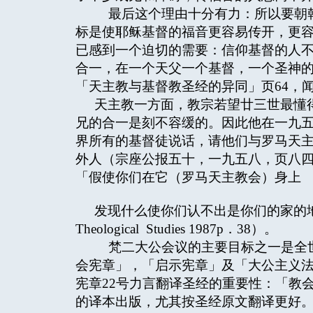
最后这个理由十分有力：所以要朝乾
标是使耶稣基督的福音更容易传开，更
已感到一个迫切的需要：信仰基督的人
合一，在一个天父一个基督，一个圣神
「天主教与基督教圣经的异同」页64，
天主教一方面，教宗若望廿三世最懂
兄的合一是刻不容缓的。因此他在一九
界所有的基督徒说话，请他们与罗马天
外人（宗座公报五十，一九五八，页八四
「假使你们在它（罗马天主教会）身上
发现什么使你们认不出是你们的家的
Theological Studies 1987p．38）。
梵二大公会议的主要目标之一是全世
会宪章」，「启示宪章」及「大公主义
宪章22号力言翻译圣经的重要性：「教
的译本出版，尤其按圣经原文翻译更好