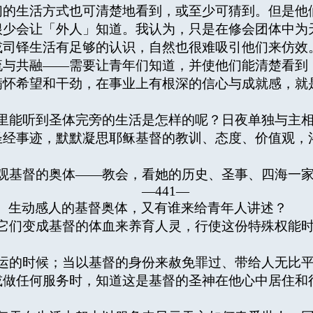
们的生活方式也可清楚地看到，或至少可猜到。但是他
根少会让「外人」知道。我认为，只是在修会团体中为
或司铎生活有足够的认识，自然也很难吸引他们来仿效
流与共融——需要让青年们知道，并使他们能清楚看到
满怀希望和干劲，在事业上有根深的信心与成就感，就
能听到圣体完旁的生活是怎样的呢？日夜单独与主相
圣经事迹，默默凝思耶稣基督的教训、态度、价值观，
基督的奥体——教会，看她的历史、圣事、四海一家
—441—
、生动感人的基督奥体，又有谁来给青年人讲述？
们变成基督的体血来养育人灵，行使这份特殊权能时
的时候；当以基督的身份来赦免罪过、带给人无比平
或做任何服务时，知道这是基督的圣神在他心中居住和