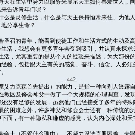
天在生活中努力以服务来显示天主如何春爱世人，同
谁来告诉青年们呢？
么是灵修生活，什么是与天主保持恒常来往、为他人
」地分享生命？
圣召的青年，能看到使徒工作和生活方式的生动及高
心生活，我想会有更多青年会受到吸引，并认真来探求
活，尤其重要的是从个人的经验来描述，为大部份的
的经验，包括跟天主有关的感觉、奋斗、信念、人必须
有。
—442—
艾力克森首先提出）的能力，是指一种向别人透露自
人在教区及修会神父中做了一个大规模的心理调查，发
都还没有足够的发展，虽然他们已经接受了多年的特殊
的困难之外，许多神父和修会会士还有一种传统的沉
仰下面，有一种隐私和谦虚的感觉，认为内心深处和天
会士（不管什么理由），不努力设法克服困难，去跟