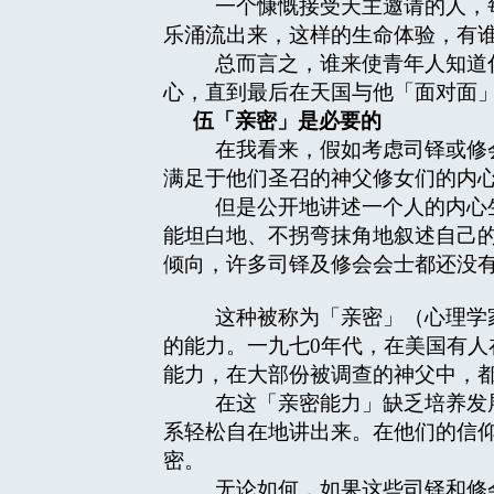
一个慷慨接受天主邀请的人，每
乐涌流出来，这样的生命体验，有
总而言之，谁来使青年人知道什
心，直到最后在天国与他「面对面
伍「亲密」是必要的
在我看来，假如考虑司铎或修会
满足于他们圣召的神父修女们的内
但是公开地讲述一个人的内心生
能坦白地、不拐弯抹角地叙述自己
倾向，许多司铎及修会会士都还没
这种被称为「亲密」（心理学家
的能力。一九七0年代，在美国有
能力，在大部份被调查的神父中，
在这「亲密能力」缺乏培养发展
系轻松自在地讲出来。在他们的信
密。
无论如何，如果这些司铎和修会