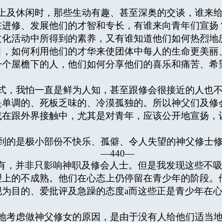
及休闲时，那些生动有趣、甚至深奥的交谈，谁来给
在进修、发展他们的才智和专长，有谁来向青年们宣扬
文化活动中所得到的素养，又有谁知道他们如何热烈地
目，如何利用他们的才华来使团体中每人的生命更美丽
一个屋檐下的人，他们如何分享他们的喜乐和痛苦、希
，我怕一直是鲜为人知，甚至跟修会很接近的人也不
是单调的、死板乏味的、冷漠孤独的。所以神父们及修
或在跟外界接触中，尤其是对青年，应该公开地宣扬，
的是极小部份不快乐、孤僻、令人失望的神父修士修
—440—
有，并非只影响神职及修会人士。但是我发现这些不
理上的不成熟。他们在心态上仍停留在青少年的阶段。
现为目的、爱批评及急躁的态度a而这些正是青少年在
考虑做神父修女的原因，是由于没有人给他们适当地