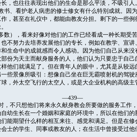
会长，也往往表现出他们的生命是那么平淡，不吸引人
书、看护老人病患的修士修女有什么特别成就。因为
工作，甚至在礼仪中，都能由教友分担。剩下的一些例
象。
数），看来好像对他们的工作已经看成一种长期受苦
，也不努力去培养发展他们的专长，例如在教学、宣讲
作和生命中的成就感而令人感动。因为他们自己从来没
大部份为天主而献身服务的人，他们认为只要忠于自己
这样他们就满足了。但在青年人的眼中，尤其是从较远
另一些景像所吸引：想像自己坐在巨无霸喷射机的驾驶
打球，外太空飞行的太空人，或是大企业机构的高级主
—439—
，不只想他们将来永久献身教会所要做的服务工作，
为自幼生长在一个婚姻和家庭的环境中，所以在他们的
他们能期望什么样的相互来往、感觉和满足。但是在修
会会士的学生、同事或教友的人；在生活中曾接受过他