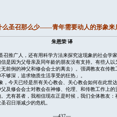
什么圣召那么少——青年需要动人的形象来
朱恩荣
译
召推广人，还有用科学方法来探究这现象的社会学家
相信是因为父母亲及同年龄的朋友没有支持。有些人以
史无前例的神父和修会会士的离去）。强调教友在传教
仰不够深，追求物质生活享受的狂热」。
，今天已经是所有关心教会、关心教会如何在此世达
神父及修会会士对教会在神修、伦理、和传教工作上的
的。尤有甚者，我相信现在正是时候，我们全体教友：
救圣召日渐减少的危机。
—437—