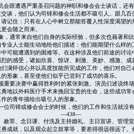
机会跟遭遇严重圣召问题的神职和修会会士谈话，还
友交谈，他们认为司铎和修会生活都不吸引人。跟几百
。请记住：只有在人心中树立那能答覆人性深度渴望的
也更会随之而来。
，通常来自他们自身的实际经验，但多次也藉著和比
的专业人士能生动地给他们描述：他们能期望什么样的
作中可能遭遇到的困难等。在这种涉及他们前途的讨论
强烈的感受，诸如欣喜、惊讶、剌激、美妙、感激、成
他们满怀信心并以高度技能所完成的工作，他们对自己
人的形象，甚至使他们似乎已尝到了成功的喜乐。
重要决赛中赢得胜利时的紧张刺激。演员们述说终场
英勇地以外科医疗手术来挽回宝贵的生命，这些成功常
工作的青年描绘出吸引人的形象。
位司铎或修会会士的时候，他们的工作和生活就没有
—438—
、赦罪、念日课、付洗及主持婚礼、主日宣讲、管理
英勇成就，以及观众起立鼓掌等，要差得很远很远了。