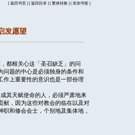
[
返回书页
] [
返回目录
]
[
繁体转换
] [
添加书签
]
启发愿望
，都根关心这「圣召缺乏」的问
为问题的中心是必须独身的条件和
工作上重要性的意识也是一部份理
成其天赋使命的人，必须严肃地来
贡献，因为这些对教会的临在以及对
神职和修会会士，个别地及集体地，