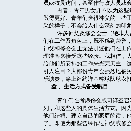
员或牧灵访问，甚至作行政人员或
再者，青年男女并不以为这些教
做得更好。青年们觉得神父的一些
采的样子，不会给人什么深刻的印
许多神父及修会会士（绝非大多
们在工作及角色上，既不感到荣誉
神父和修会会士无法讲述他们在工
理准备来接受这些经验。我相信，
给他们所安排的工作来光荣天主．
引人注目？大部份青年会强烈地被
乐演奏，穿上纽约洋基棒球队球衣
叁
、生活方式备受嘱目
青年们在考虑修会或司铎圣召时
列，和这些人的具体生活方式。因
他们结婚、建立自己的家庭的话，
了。即使为那些曾经作过神父或修
生。