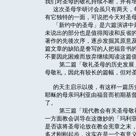
我们对圣母的敬礼持续不断，并有
这次圣母学研讨会虽只有两天，
有它独特的一面，可说把今天对圣
「新约中的圣母」是六篇演讲中
未说出的部分也是值得阅读和反省
著作的先後次序，逐步发掘其原意
篇文章的缺陷是誊写的人把福音书
不要因此困难而放弃继续阅读这篇
第二篇「敬礼圣母的历史发展」
母敬礼，因此有较长的篇幅，但对
的天主启示以後，有这样一篇历
耶稣的母亲玛利亚由福音而初期基
了。
第三篇「现代教会有关圣母敬礼
一方面教会训导在这微妙的「玛利
是否该将圣母论放在教会宪章之末
多才刚刚起步，这实在是一个有意义