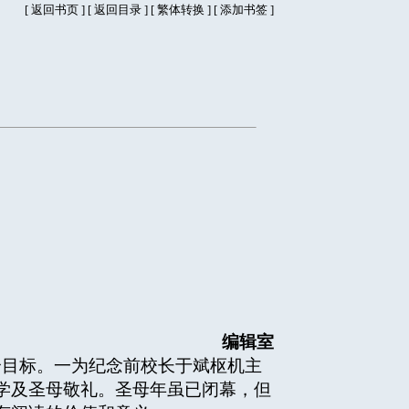
[
返回书页
] [
返回目录
]
[
繁体转换
] [
添加书签
]
编辑室
目标。一为纪念前校长于斌枢机主
学及圣母敬礼。圣母年虽已闭幕，但