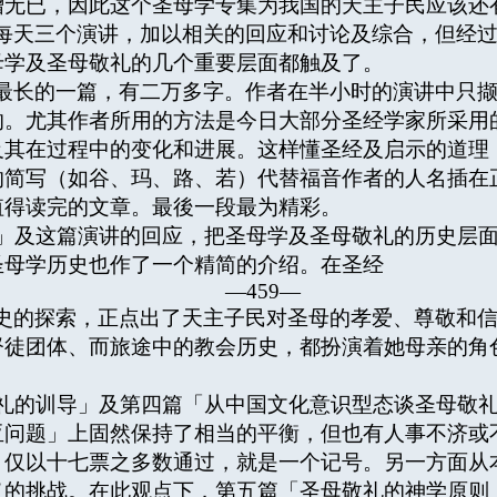
增无已，因此这个圣母学专集为我国的天主子民应该还
每天三个演讲，加以相关的回应和讨论及综合，但经
母学及圣母敬礼的几个重要层面都触及了。
最长的一篇，有二万多字。作者在半小时的演讲中只
的。尤其作者所用的方法是今日大部分圣经学家所采用
及其在过程中的变化和进展。这样懂圣经及启示的道理
的简写（如谷、玛、路、若）代替福音作者的人名插在
值得读完的文章。最後一段最为精彩。
及这篇演讲的回应，把圣母学及圣母敬礼的历史层面
圣母学历史也作了一个精简的介绍。在圣经
—459—
史的探索，正点出了天主子民对圣母的孝爱、尊敬和
督徒团体、而旅途中的教会历史，都扮演着她母亲的角
的训导」及第四篇「从中国文化意识型态谈圣母敬礼
亚问题」上固然保持了相当的平衡，但也有人事不济或
，仅以十七票之多数通过，就是一个记号。另一方面从
的挑战。在此观点下．第五篇「圣母敬礼的神学原则