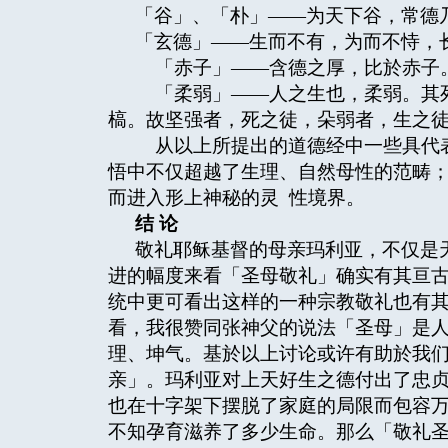
「谷」、「朴」——为天下谷，常德
「玄德」——生而不有，为而不恃，
「赤子」——含德之厚，比於赤子
「柔弱」——人之生也，柔弱。其死
槁。故坚强者，死之徒，朵弱者，生之
从以上所提出的道德经中一些具代表
悟中不仅超越了生理、自然母性的范畴
而进入形上神秘的灵 性境界。
结
论
敬礼耶稣基督的母亲玛利亚，不仅是
进的幅度来看「圣母敬礼」确实有其亘
统中更可看出这样的一种宗教敬礼也有
看，我很赞同张神父的说法「圣母」是
理、坤气。基於以上讨论或许有助於我
亲」。玛利亚对上天好生之德付出了忠
也在十字架下摆脱了家庭的局限而包容
不知孕育滋养了多少生命。那么「敬礼