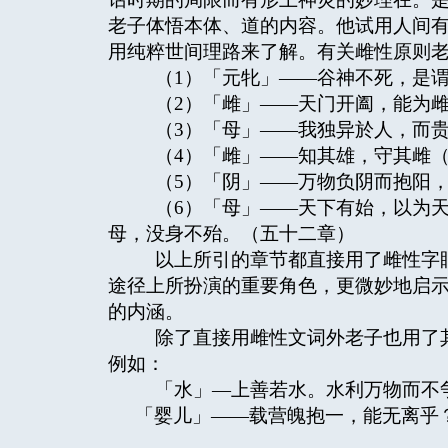
老子体悟本体、道的内容。他试用人间
用纯粹世间理路来了解。有关雌性原则
（1）「元牝」——谷神不死，是谓
（2）「雌」——天门开阖，能为雌
（3）「母」——我独异於人，而贵
（4）「雌」——知其雄，守其雌（
（5）「阴」——万物负阴而抱阳，
（6）「母」——天下有始，以为天
母，没身不殆。（五十二章）
以上所引的章节都直接用了雌性字眼
途径上所扮演的重要角色，更微妙地启
的内涵。
除了直接用雌性文词外老子也用了其
例如：
「水」—上善若水。水利万物而不
「婴儿」——载营魄抱一，能无离乎