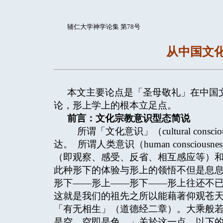
辅仁大学神学论集 第78号
从中国文
本文主要论点是「圣母敬礼」在中国
论，形上学上的根本立足点。
前言：文化宗教意识型态简说
所谓「文化意识」（cultural cons
达。 所谓人类意识（human consci
（即观察、感受、反省、相互感应等）
此种形下的体验与形上的领悟不但是息
形下——形上——形下——形上往还不
这就是我们的祖先之所以能藉著仰观苍
「有无相生」（道德经二章）。大乘般
是空，空即是色。」关於这一点，以下