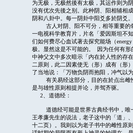
为无极，无极然後有太极，其运作则为
没有优次先後之别。此种阴、阳相辅相
阴和八卦中。每一阴卦中阳爻多於阴爻
古人对阴、阳不可分，相等重要的领
一电视科学教育片，片名「爱因斯坦不
们如何费尽心血试著去探究能场（energy
极。显然这是不可能的。 因为任何有形
中神父文中多次暗示「内在於人性的存
二原则，此二因素使无（形）成有（形
了当地说：「万物负阴而抱阳，冲气以
有关易经这部分，目的在於点出雌性
是与雄性原则相提并论，并驾齐驱。
2、道德经：
道德经可能是世界古典经书中，唯一
王孝廉先生的说法，老子这中的「道」
十二页）。我则以为老子书中的雌性原
话时期的局限而有形上神灵的妙理在。