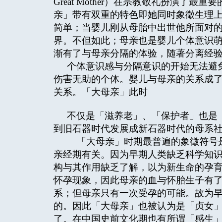
Great Mother）在宗教敬礼扮演
亲」带有双重的特色即她同时象徵生理
简单；当婴儿刚从母胎中出世他所面对
界。不但如此；母亲也是婴儿个体意识
渐有了与母亲分隔的体验，随著分离经
个体意识感与分隔意识的开始无法避
伤害无助的个体。婴儿与母亲的关系成了生—
关系。「大母亲」此时
不仅是「滋养老」、「保护者」也是
到旧石器时代发展成新石器时代的母系
「大母亲」时期最普遍的象徵符号是
亲经期有关。因为早期人类缺乏科学知
构与其作用缺乏了解，以为新生命的孕
怀孕现象，因此母亲的血与怀胎生子有
系；但母亲只有一次受孕的可能。故为
的。因此「大母亲」也被认为是「贞女
了。在中国史前文化期也有所谓「感生