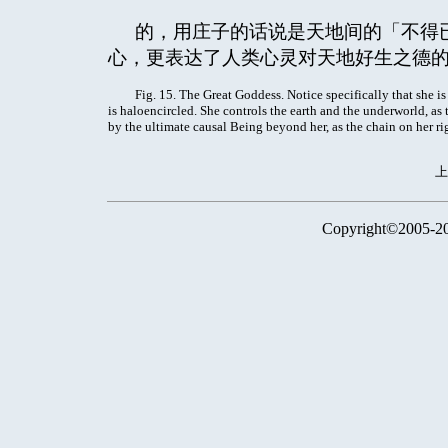
的，用庄子的话说是天地间的「不得
心，更表达了人类心灵对天地好生之德
Fig. 15. The Great Goddess. Notice specifically that she is
is haloencircled. She controls the earth and the underworld, as 
by the ultimate causal Being beyond her, as the chain on her ri
Copyright©2005-2