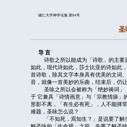
辅仁大学神学论集 第84号
圣
导
言
诗歌之所以能成为「诗歌」的主要原
如此，现代诗如此，莎士比亚的诗如此
首诗歌，除其文字本身具有优美的文词
音，就像一首美妙的乐曲，结束后，仍
圣咏之所以会被称为「绝妙祷词」，
于 它兼具「诗情画意」与「宗教情操」
形影不离，「有生必有死」，人不能择常
难题，圣咏怎么说？
「不知死，焉知生？」是说要了解生
解圣咏的「生命观」之前，先要了解圣