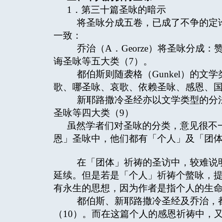
1．第三十篇圣咏的暗示
将圣咏分成五卷，已成了不争的定论
一致：
乔治（A．Georze）将圣咏分成
诲圣咏等五大类（7）。
都伯斯则随袭格（Gunkel）的文
歌、哪圣咏、哀歌、依赖圣咏、感恩、国
新耶路撒冷圣经亦以文学类型的分法
圣咏等四大类（9）
虽然学者们对圣咏的分类，意见很不
恩」圣咏中，他们都有「个人」及「团
在「团体」祈祷的圣访中，较难说明
延续。但是若是「个人」祈祷个螫咏，
有永生的思想，因为作者是指个人的生
都伯斯、新耶路撒冷圣经及乔治，都
（10）。而在这篇个人的感恩祈祷中，