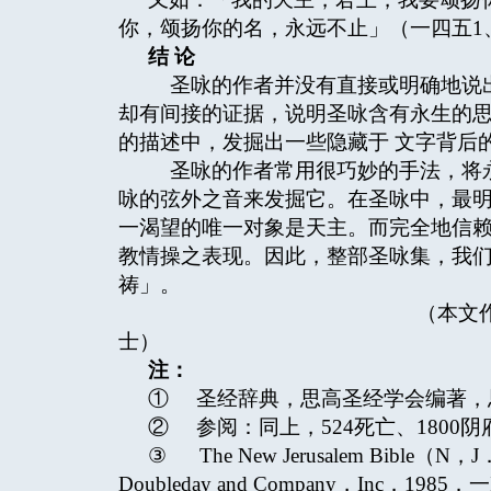
你，颂扬你的名，永远不止」（一四五1
结
论
圣咏的作者并没有直接或明确地说出
却有间接的证据，说明圣咏含有永生的
的描述中，发掘出一些隐藏于 文字背后
圣咏的作者常用很巧妙的手法，将永
咏的弦外之音来发掘它。在圣咏中，最明
一渴望的唯一对象是天主。而完全地信
教情操之表现。因此，整部圣咏集，我
祷」。
（本文作者为辅大神学
士）
注：
① 圣经辞典，思高圣经学会编著，
② 参阅：同上，524死亡、1800阴
③ The New Jerusalem Bible（N，J
Doubleday and Company，Inc．1985．一Intro