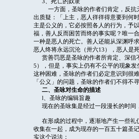
3、死亡的奴隶
一方面，圣咏的作者们肯定，反抗天
出质疑：「上主，恶人徉徉得意要到何时
主是公义的，它必按照各人的行为，予以
福，善人反而困苦而终的事实呢？唯一
一种是恶人的死亡。善人还能从深渊呼求
恶人终将永远沉沦（卅六13），恶人是
赏善罚恶是圣咏的作者所肯定、深信
5），但是，事实上仍有不公平的现象发
这种困难，圣咏的作者们必定意识到很
「公义」的问题，圣咏的作者们不得不
二、圣咏对生命的描述
l、圣咏的编辑旨趣
现在的圣咏集是经过一段漫长的时间
在形成的过程中，逐渐地产生一些礼
收集在一起，成为现存的一百五十篇圣记集
实这个说法：