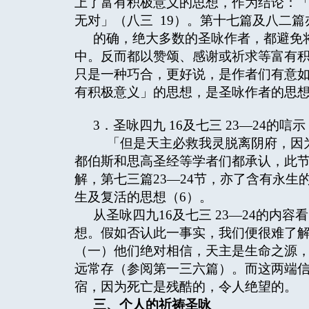
上了富有积极意义的思想，作为结论：
无对」（八三 19）。第十七篇及八二
的确，绝大多数的圣咏作者，都避免
中。反而都以赞颂、感谢或祈求等富有
只是一种巧合，更好说，是作者们有意
有积极意义」的思想，是圣咏作者的思
3．圣咏四九 16及七三 23—24的唁示
「但是天主必救我灵脱离阴府，因为
都伯斯和思高圣经等学者们都承认，此节
解，第七三篇23—24节，亦了含有永
生及复活的思想（6）。
从圣咏四九16及七三 23—24的内
想。假如否认此一事实，我们便很难了解
（一）他们绝对相信，天主是生命之源，
远常存（参阅第一三六篇）。而这两端
宿，因为死亡是残酷的，令人绝望的。
三、个人的祈祷圣咏