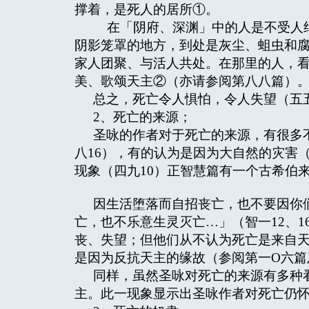
撑着，是死人的居所①。
在「阴府、深渊」中的人是不受人纪
阴影笼罩的地方，到处是灰尘、蛆虫和
家人团聚、与活人共处。在那里的人，
美、歌颂天主②（亦请参阅第八八篇）
总之，死亡令人惧怕，令人失望（五五
2、死亡的来源；
圣咏的作者对于死亡的来源，有很多
八16），有的认为是因为大自然的灾害
现象（四九10）正智慧篇有一个古希伯
因生活堕落而自招丧亡，也不要因你
亡，也不乐意生灵灭亡…」（智一12、
丧、失望；但他们从不认为死亡是来自
是因为反抗天主的缘故（参阅第一O六篇
同样，虽然圣咏对死亡的来源有多种
主。此一现象显示出圣咏作者对死亡仍怀