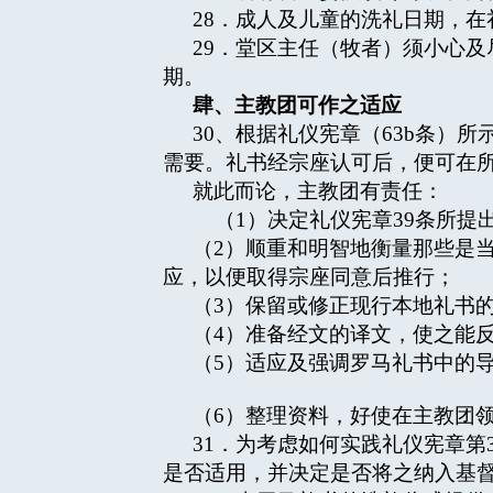
28．成人及儿童的洗礼日期，
29．堂区主任（牧者）须小心
期。
肆、主教团可作之适应
30、根据礼仪宪章（63b条）
需要。礼书经宗座认可后，便可在
就此而论，主教团有责任：
（1）决定礼仪宪章39条所提
（2）顺重和明智地衡量那些是
应，以便取得宗座同意后推行；
（3）保留或修正现行本地礼书
（4）准备经文的译文，使之能
（5）适应及强调罗马礼书中的
（6）整理资料，好使在主教团
31．为考虑如何实践礼仪宪章第
是否适用，并决定是否将之纳入基