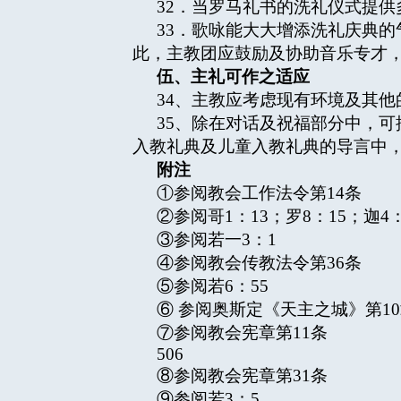
32．当罗马礼书的洗礼仪式提
33．歌咏能大大增添洗礼庆典
此，主教团应鼓励及协助音乐专才
伍、主礼可作之适应
34、主教应考虑现有环境及其
35、除在对话及祝福部分中，
入教礼典及儿童入教礼典的导言中
附注
①参阅教会工作法令第14条
②参阅哥1：13；罗8：15；迦4
③参阅若一3：1
④参阅教会传教法令第36条
⑤参阅若6：55
⑥ 参阅奥斯定《天主之城》第10
⑦参阅教会宪章第11条
506
⑧参阅教会宪章第31条
⑨参阅若3：5