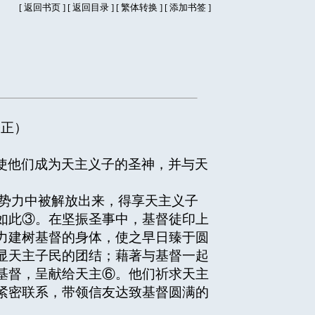
[
返回书页
] [
返回目录
]
[
繁体转换
] [
添加书签
]
修正）
使他们成为天主义子的圣神，并与天
的势力中被解放出来，得享天主义子
如此③。在坚振圣事中，基督徒印上
力建树基督的身体，使之早日臻于圆
显天主子民的团结；藉著与基督一起
基督，呈献给天主⑥。他们祈求天主
紧密联系，带领信友达致基督圆满的