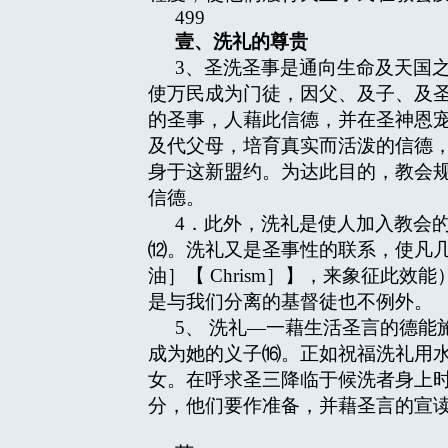
499
壹、洗礼的尊贵
3、圣洗圣事是通向生命及天国
使万民成为门徒，因父、及子、及
的圣事，人藉此信德，并在圣神恩
及代父母，培育真实而活泼的信德
身于这新盟约。为达此目的，教会
信德。
4．此外，洗礼是使人加入教会
⑿。洗礼又是圣事性的联系，使凡
油］【 Chrism］】，来象征
是与我们分离的基督徒也不例外。
5、 洗礼—一藉生活圣言的德
成为她的义子⒃。正如祝福洗礼用
女。在呼求圣三降临于候洗者身上
分，他们要作准备，并藉圣言的宣