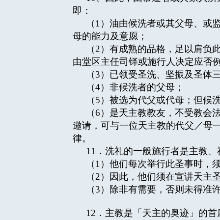
即：
（1）油由候洗者或其父母、或
母的能力及意愿；
（2）有成熟的品格，足以肩负
由堂区主任司铎或施行人决定应否
（3）已领受圣洗、坚振及圣体
（4）非候洗者的父母；
（5）被选为代父或代母；但候
（6）是天主教教友，不受教会
邀请，可与一位天主教的代父／母
律。
11．洗礼的一般施行者是主教、
（1）他们每次举行此圣事时，
（2）因此，他们须在宣讲天主
（3）除非有需要，否则未得准
12．主教是「天主的奥迹」的