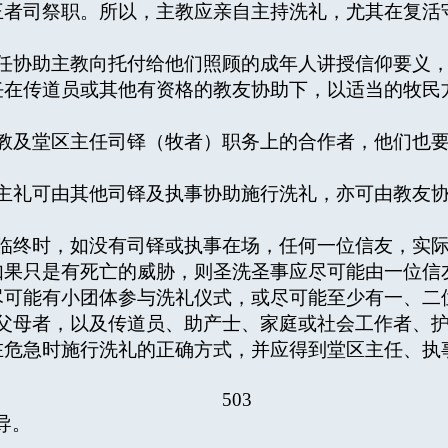
王者司祭职。所以，主教应亲自主持洗礼，尤其在复活
责任协助主教向托付给他们照顾的成年人讲授信仰要义
任在传道员或其他有资格的教友协助下，以适当的牧民
主教及堂区主任司铎（牧者）职务上的合作者，他们也
。
，主礼可由其他司铎及执事协助施行洗礼，亦可由教友
在临终时，如没有司铎或执事在场，任何一位信友，实
果只是有死亡的威胁，则圣洗圣事应尽可能由一位信友，
尽可能有小团体参与洗礼仪式，或尽可能至少有一、二
为父母者，以及传道员、助产士、家庭或社会工作者、
在危急时施行洗礼的正确方式，并应得到堂区主任、执
503
导。