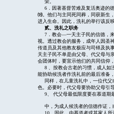
荣。
6．因著基督苦难及复活奥迹的
⒅。他们与主同死同葬，同获新生
进入生命。因此，洗礼的举行该反
贰、洗礼之职务
7．教会—一天主子民的信德，
视。透过教会的服务，成年人因圣
传道员及其他教友极应与司铎及执
天主子民不单是由父母、代父母与
会团体时，要宣示他们的共同信仰
8 、按教会古老的习惯，成人
能协助候洗者作洗礼前的最后准备
同样，在儿童洗礼中，一位代父
色。必要时，代父母要协助父母引
9、 代父母最低限度要在慕道期
中，为成人候洗者的信德作证，
10、因此，由慕道者或其家人