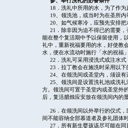
参、举行洗礼的必备条件
18．洗礼中所用的水，为了作
19、领洗池，或当时为在圣所
20、如气候寒冷，应预先安排把
21．除非因为迫不得已的需要
能在整个复活期中予以保留使用，
礼中，重新祝福要用的水，好使教
水，便在水流动时施行「水的祝福
22．洗礼可采用浸洗式或注水
23．拉丁教会在施洗时采用以
24、在领洗间或圣堂内，须设
25、领洗间是设置洗礼池或洗
方。领洗间可置于圣堂内或圣堂外
后，复活腊烛应安放在领洗间内的
26．在领洗间以外举行的仪式
间不能容纳全部慕道者及参礼团体
27．所有新生婴孩该尽可能在