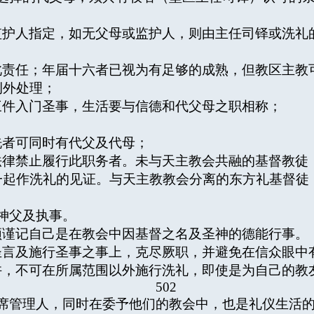
监护人指定，如无父母或监护人，则由主任司铎或洗礼
此责任；年届十六者已视为有足够的成熟，但教区主教
例外处理；
三件入门圣事，生活要与信德和代父母之职相称；
洗者可同时有代父及代母；
法律禁止履行此职务者。未与天主教会共融的基督教徒
一起作洗礼的见证。与天主教教会分离的东方礼基督徒
神父及执事。
须谨记自己是在教会中因基督之名及圣神的德能行事。
圣言及施行圣事之事上，克尽厥职，并避免在信众眼中有
许，不可在所属范围以外施行洗礼，即使是为自己的教
502
首席管理人，同时在委予他们的教会中，也是礼仪生活