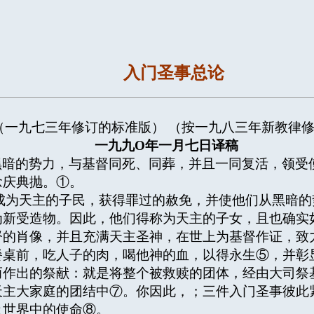
入门圣事总论
（一九七三年修订的标准版） （按一九八三年新教律
一九九
O
年一月七日译稿
黑暗的势力，与基督同死、同葬，并且一同复活，领受
念庆典抛。①。
，成为天主的子民，获得罪过的赦免，并使他们从黑暗
为新受造物。因此，他们得称为天主的子女，且也确实
督的肖像，并且充满天主圣神，在世上为基督作证，致
餐桌前，吃人子的肉，喝他神的血，以得永生⑤，并彰
而作出的祭献：就是将整个被救赎的团体，经由大司祭
天主大家庭的团结中⑦。你因此，；三件入门圣事彼此
及世界中的使命⑧。