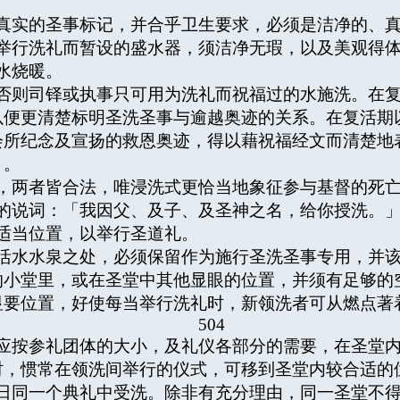
为真实的圣事标记，并合乎卫生要求，必须是洁净的、
内举行洗礼而暂设的盛水器，须洁净无瑕，以及美观得
水烧暖。
，否则司铎或执事只可用为洗礼而祝福过的水施洗。在
以便更清楚标明圣洗圣事与逾越奥迹的关系。在复活期
会所纪念及宣扬的救恩奥迹，得以藉祝福经文而清楚地
」。
式，两者皆合法，唯浸洗式更恰当地象征参与基督的死
下的说词：「我因父、及子、及圣神之名，给你授洗。
有适当位置，以举行圣道礼。
礼活水水泉之处，必须保留作为施行圣洗圣事专用，并
的小堂里，或在圣堂中其他显眼的位置，并须有足够的
显要位置，好使每当举行洗礼时，新领洗者可从燃点著
504
，应按参礼团体的大小，及礼仪各部分的需要，在圣堂
时，惯常在领洗间举行的仪式，可移到圣堂内较合适的
同日同一个典礼中受洗。除非有充分理由，同一圣堂不