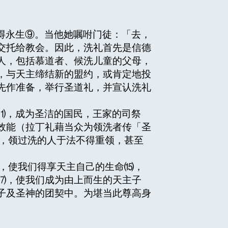
得永生⑨。当他她嘱咐门徒：「去，
交托给教会。因此，洗礼首先是信德
人，包括慕道者、候洗儿童的父母，
，与天主缔结新的盟约，或肯定地投
先作准备，举行圣道礼，并宣认洗礼
⑾，成为圣洁的国民，王家的司祭
效能（拉丁礼藉当众为领洗者传「圣
行，领过洗的人于法不得重领，甚至
罪，使我们得享天主自己的生命⒂，
⒄，使我们成为由上而生的天主子
子及圣神的团契中。为堪当此尊高身