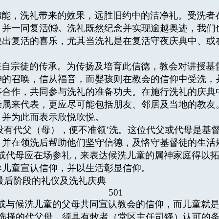
德能，洗礼带来的效果，远胜旧约中的洁净礼。受洗者
，并一同复活⒆。洗礼既然纪念并实现逾越奥迹，我们
映出复活的喜乐，尤其当洗礼是在复活守夜庆典中、或
来自宗徒的传承。为传扬及培育此信德，教会对讲授基
神的召唤，信从福音，而婴孩则在教会的信仰中受洗，
事合作，共同参与洗礼的准备功夫。在施行洗礼的庆典
亲属来代表，更应尽可能包括朋友、邻居及当地的教友
，并为此而表示欣悦吹悦。
如没有代父（母），便不准领’洗。这位代父或代母是基
，并在领洗后帮助他们坚守信德，及恪守基督徒的生活
或代母应在场参礼，来表达候洗儿童的属神家庭得以
导儿童宣认信仰，并以生活彰显信仰。
最后阶段的礼仪及洗礼庆典
501
或与候洗儿童的父母共同宣认教会的信仰，而儿童就
所选择的代父母，须具有牧者（堂区主任司铎）认可的