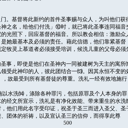
之门。基督将此新约的首件圣事赐与众人，为叫他们获
圣神之名，给他们付洗」⑩时，就已将此圣事连同福音
宠的光照下，回应基督的福音。所以教会相信：激励众
，是她最基本及必须的责任。藉此信德，他们靠紧基督
规定牧灵上慕道者必须接受培训，候洗儿童的父母必须
的圣事，即使是他们在圣神内一同被建树为天主的寓所
几领受此神印的人，彼此团结合一⒀。因其永恒不变的
此效能），故最受到所有基督徒的尊重。洗礼一经有效地施
能施以水洗⒁，涤除各种罪污，包括原罪及个人本身的
水的经文所宣示，洗礼是有净化效能、带来重生的水洗
时，他们用此名字受印证，祝圣于圣三而进入圣父、圣
读、团体的祈祷，以及宣认圣三的信仰，而得享此尊
500