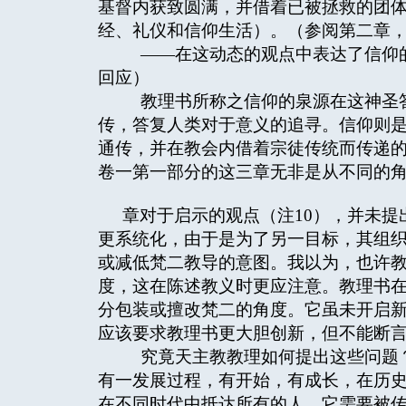
基督内获致圆满，并借着已被拯救的团
经、礼仪和信仰生活）。（参阅第二章
——在这动态的观点中表达了信仰的
回应）
教理书所称之信仰的泉源在这神圣答
传，答复人类对于意义的追寻。信仰则
通传，并在教会内借着宗徒传统而传递
卷一第一部分的这三章无非是从不同的
章对于启示的观点（注10），并未
更系统化，由于是为了另一目标，其组
或减低梵二教导的意图。我以为，也许
度，这在陈述教义时更应注意。教理书
分包装或擅改梵二的角度。它虽未开启
应该要求教理书更大胆创新，但不能断
究竟天主教教理如何提出这些问题？
有一发展过程，有开始，有成长，在历史
在不同时代中抵达所有的人，它需要被