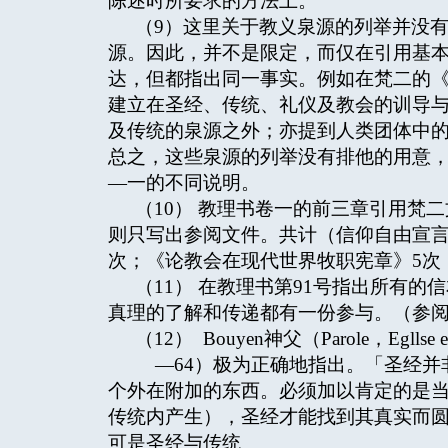
陈述时所要求的方法上。
（9）这里关于教义泉源的列举并没
源。因此，并不是限定，而仅在引用基
达，但都指出同一事实。例如在梵二的《
建立在圣经、传统、礼仪及教会的训导
及传统的泉源之外；亦提到人类团体中
总之，这些泉源的列举没有排他的用意
—一的不同说明。
（10） 教理书卷一的前三章引用梵二
则只写出参阅文件。共计（信仰自由宣言
次；《论教会在现代世界牧职宪章》5次
（11） 在教理书第91号指出所有
真理的了解和传递都有一份参与。（参阅若
（12） Bouyen神父（Parole，Egllse et 
—64）极为正确地指出。「圣经并
个外在附加的东西。必须加以肯定的是
传统内产生），圣经才能找到其真实而
可是圣经与传统