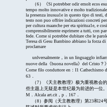
（6）《Si potrebber odir emolt ecos esul1e
tempo molto innovative e molto tradizionale.
la presenza inusua1e in questo tipo di testi,
testo non puo offrire indicazioni concreti per
per cultura maanche per eta spiritua1e, e cosi 
comprensibilmente esprimere a tutti, con paro
fede. Come si potrebbe dubitare che le parole
Teresa di Gesu Bambino abbiano la forza di su
proclamare
unlversalmente，in un linguagglo infiamm
nuove della《buona novella》del Cristo？》C
Come filo conduttore en：I1 Cathechismo 
63．
（7）《天主教教理》极为重视教会
些主题上无疑是本世纪最为前进的一位
M．Alcala art.cit，p．167．
（8）参阅（天主教教理）第23和2