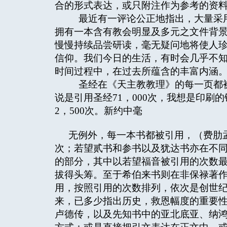
合的形式表达，或只附注作为参考的资
最近有一评论公正地指出，大量采用
拥有一本含有教会明显及多元之文件背景
慢慢持续品尝研读，毫无疑问地将使人
信仰。我们今日的生活，有时会几乎不
时间过程中，在过去所蕴含的丰富内涵
圣经在《天主教教理》的每一页都被
说是引用圣经71，000次，我想是印刷
2，500次。新约中毫
无例外，每一本书都被引用，（费肋
次；若望贰书和参书以及犹达书亦在不
的部分，其中以若望福音被引用的次数
拔得头筹。至于希伯来书则在非保禄著作
用，按照引用的次数排列，依次是创世
来，已多少指出历史，救恩幅度的重要
卢德传，以及先知书中的亚北底亚、纳