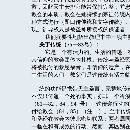
救，因此天主安排它能常保持完整，并忠
教会的本质，教会在她持续的宗徒传统
种方式进行（即口传传统和文字传统）
现。训导权只是被圣神所授权的保证者
我们摘要性地指出教理书中三项主
关于传统（
75
一
83
号）：
它是一个有活力的、生活的传递，在
其信仰的教会团体内扎根。传统与圣经
将被托付的救恩福音，即信仰的遗产，
中生活的人们。教父们是这传统有活力
统的功能是携带天主圣言，完整地传
不仅只传递一个死的事实，亦非一个冷
（81—82，84，94 号）。这传递
付给教会（84，85）（注11）。至于
和圣经在教会内彼此密切联系：两者属
一临在和有成效的行动。然而，其区别