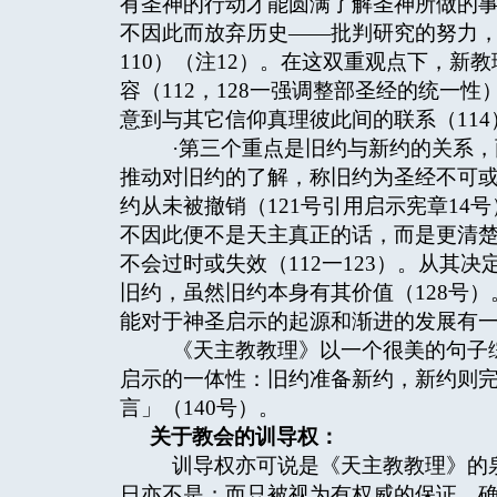
有圣神的行动才能圆满了解圣神所做的事
不因此而放弃历史——批判研究的努力，
110）（注12）。在这双重观点下，
容（112，128一强调整部圣经的统一
意到与其它信仰真理彼此间的联系（114
·第三个重点是旧约与新约的关系，
推动对旧约的了解，称旧约为圣经不可
约从未被撤销（121号引用启示宪章1
不因此便不是天主真正的话，而是更清
不会过时或失效（112一123）。从其
旧约，虽然旧约本身有其价值（128号
能对于神圣启示的起源和渐进的发展有一
《天主教教理》以一个很美的句子综
启示的一体性：旧约准备新约，新约则
言」（140号）。
关于教会的训导权：
训导权亦可说是《天主教教理》的泉
日亦不是；而只被视为有权威的保证，