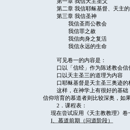
第一章 我信天主圣父
第二章 我信耶稣基督、天主的
第三章 我信圣神
我信圣而公教会
我信罪之赦
我信肉身之复活
我信永远的生命
可见卷一的内容是：
口以「信经」作为陈述教会信
口以天主圣三的道理为内容
口耶稣基督是天主圣三奥迹的
这样，在神学上有很好的基础（
信仰培育的慕道者则比较深奥，如
2．课程表：
现在尝试应用《天主教教理》卷
I
、慕道前期（问道阶段）