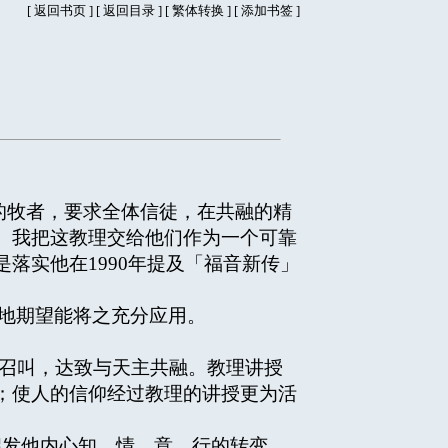
[
返回书页
] [
返回目录
]
[
繁体转换
] [
添加书签
]
的牧者，要求全体信徒，在共融的精
。我把这教理交给他们作为一个可靠
落实他在1990年提及「福音新传」
地期望能将之充分应用。
召叫，达致与天主共融。教理讲授
；使人的信仰经过教理的讲授更为活
发他内心知、情、意、行的转变，