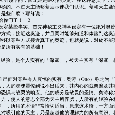
所领悟的，因此她是绝对的奥迹。在这种意义下，只
神秘的。不过天主能够藉启示使我们认识。藉赖天主圣
）是些什麽？耶稣说：
给你们了！」
2
定某些事实。首先神秘主义神学设定有一位绝对奥迹
种方式，接近这奥迹，并且同时能够知道和体验到这奥
能够以某种方式接近真正的奥迹，也就是说，对於不能
便是所有实有的基础！
经验，是个人实有的「深邃」，被天主实有「深邃」
自己面对某种令人震惊的实有，奥涛（Otto）称之为
儿，人的灵魂震惊到说不出话来，其内心的战栗遍及其
和恐惧与战栗的响应。他的成分是敬畏的圣情。奥涛称
引力，使人的意志全部为天主所俘虏，人所有的经验在
迹」，所用的术语非常恰切适当，原来这术语，一方面
人对吸引他的天主，乃是超越他的理解力的所有意识。