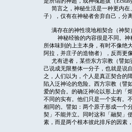
是所谓的神超，或神魂超拔（Ecstas
简言之，神秘生活是一种更内在
子），仅有在神秘者舍弃自己，分
满存在的神性境地相契合（神契
神秘经验的内容很是不同。神秘
所体味到的上主本身，有时不像绝
阿拉，并庄子的造物者），反而更
尤有进者，某些东方宗教（譬如
己说成无限整体一分子，也就是说
之，人们以为，个人是真正契合的
陷入泛神论的危险。西方宗教（譬
爱的契合。的确泛神论以形上的「
不同的实有。他们只是一个实有。
相同的。譬如：两个原子形成一个
契」不能并立。同时这和「融契」
素，而是两个根本彼此排斥的因素