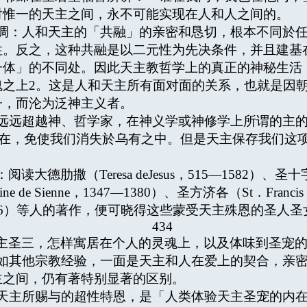
对惟一的天主之间，永不可能实现在人和人之间的。
：人和天主的「共融」的亲密和恳切，根本不同於任
性。反之，这种共融是以二元性为先决条件，并且建基
一体」的不同处。因此天主教哲学上的真正的神秘生活
魂之上
2
。这是人和天主所有面对面的关系，也就是因
子，而沦为泛神主义者。
超越神、哲学家，在神义学或神修学上所谓的主的「积助
我们存在，免使我们消失於乌有之中。但是天主保存我们
撒（Teresa deJesus，515—1582）、圣十字若望（
 de Sienne，1347—1380）、圣方济各（St．Francis
a，1491—1556）等人的著作，便可晓得这些蒙受天主殊恩
434
主圣三，怎样寓居在个人的灵魂上，以及体味到圣宠
其他宗教经验，一面是天主和人在爱上的契合，亲密
主之间，仍有著特别显著的区别。
主所赐与的超性特恩，是「人类体验天主圣宠的内在