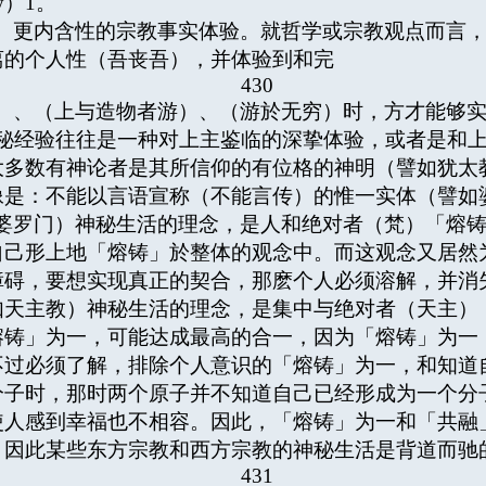
y）
1
。
、更内含性的宗教事实体验。就哲学或宗教观点而言
离的个人性（吾丧吾），并体验到和完
430
）、（上与造物者游）、（游於无穷）时，方才能够
经验往往是一种对上主鉴临的深挚体验，或者是和上
大多数有神论者是其所信仰的有位格的神明（譬如犹太
像是：不能以言语宣称（不能言传）的惟一实体（譬如
婆罗门）神秘生活的理念，是人和绝对者（梵）「熔
自己形上地「熔铸」於整体的观念中。而这观念又居然
障碍，要想实现真正的契合，那麽个人必须溶解，并消
如天主教）神秘生活的理念，是集中与绝对者（天主）
熔铸」为一，可能达成最高的合一，因为「熔铸」为一
不过必须了解，排除个人意识的「熔铸」为一，和知道
分子时，那时两个原子并不知道自己已经形成为一个分
使人感到幸福也不相容。因此，「熔铸」为一和「共融
，因此某些东方宗教和西方宗教的神秘生活是背道而驰
431