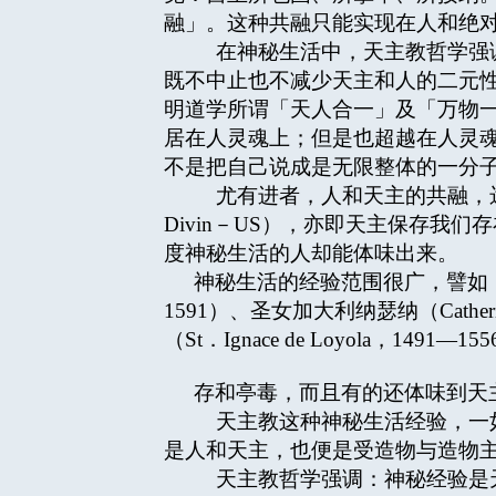
融」。这种共融只能实现在人和绝
在神秘生活中，天主教哲学强调
既不中止也不减少天主和人的二元
明道学所谓「天人合一」及「万物
居在人灵魂上；但是也超越在人灵
不是把自己说成是无限整体的一分
尤有进者，人和天主的共融，远远
Divin－US），亦即天主保存
度神秘生活的人却能体味出来。
神秘生活的经验范围很广，譬如：阅读大德肋
1591）、圣女加大利纳瑟纳（Catherine
（St．Ignace de Loyol
存和亭毒，而且有的还体味到天
天主教这种神秘生活经验，一如
是人和天主，也便是受造物与造物
天主教哲学强调：神秘经验是天