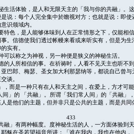
生活体验，是人和无限天主的「我与你的共融」。这
便是说：每个人完全集中於瞻视对方；也就是说：即使
的意识领域内。
特色，是人能够体味到人在正常情形之下，仅能相信
回事。信德使我们透过帐幔来看或来听实有，但是为生
仰的实有。
种可以称之为神视，另一种便是狭义的神秘生活。
的人所相信的事。在祈祷时，人看不见天主也听不到
：亚巴郎、梅瑟、圣女加大利那瑟纳等，都说自己曾与
正交谈。
」，而是一种只有在人和天主之间，在爱上，方才可
人间」的 「共融」。所谓「我们常人间」的「共融」
某人是他们的主题，但并非只是公共的主题，而是共同
433
融」有两种幅度。度神秘生活的人，一方面体验到天
。耶稣在圣若望福音所讲：「谁在我内，我也在他内，