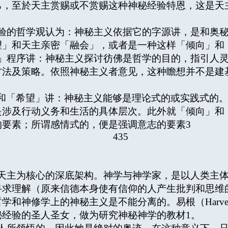
己，至於天主赏赐或不赏赐这种神秘经验特恩，这是天
的哲学观认为：神秘主义依据它的字源讲，是和奥秘
望」和天主亲密「融会」，或者是一种这样「倾向」和
程序讲：神秘主义探讨彷佛是哲学的目的，指引人灵
方法及策略。依照神秘主义者意见，这种瞻想并不是建
和「希望」讲：神秘主义能够是理论式的或实践式的
是涉及行动义务和生活的具体层次。此外就「倾向」和
的要素；所谓感情式的，便是强调意志的要素
3
435
主为核心的深底架构。神学与神学家，是以人类主体
寻求理解（原来信德本身使有信仰的人产生批判和思维
和神修学上的神秘主义是不能分离的。易根（Harvey 
秘经验的圣人圣女，做为研究神秘神学的教材
1
。