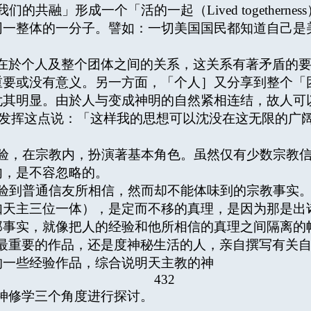
共融」形成一个「活的一起（Lived togethern
同一整体的一分子。譬如：一切美国国民都知道自己是
在於个人及整个团体之间的关系，这关系有著矛盾的
重要或没有意义。另一方面，「个人］又分享到整个「
尤其明显。由於人与变成神明的自然紧相连结，故人可
的辞句发挥这点说：「这样我的思想可以沈没在这无限的
，在宗教内，扮演著基本角色。虽然仅有少数宗教信
内，是不容忽略的。
到普通信友所相信，然而却不能体味到的宗教事实。
如天主三位一体），是定而不移的真理，是因为那是出
那事实，就像把人的经验和他所相信的真理之间隔离的
最重要的作品，还是度神秘生活的人，亲自撰写有关
的一些经验作品，综合说明天主教的神
432
神修学三个角度进行探讨。