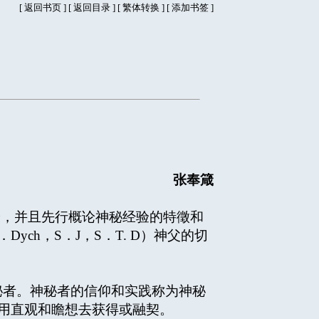
[
返回书页
] [
返回目录
]
[
繁体转换
] [
添加书签
]
张奉箴
验，并且先行概论神秘经验的特徵和
ych，S．J，S．T. D）神父的切
神秘者。神秘者的信仰和实践称为神秘
以用直观和瞻想去获得或融契。