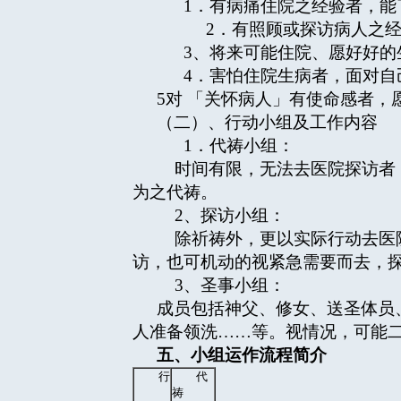
1．有病痛住院之经验者，能
2．有照顾或探访病人之经验
3、将来可能住院、愿好好的
4．害怕住院生病者，面对自
5对 「关怀病人」有使命感者，
（二）、行动小组及工作内容 
1．代祷小组：
时间有限，无法去医院探访者，
为之代祷。
2、探访小组：
除祈祷外，更以实际行动去医院
访，也可机动的视紧急需要而去，
3、圣事小组：
成员包括神父、修女、送圣体员
人准备领洗……等。视情况，可能
五、小组运作流程简介
行
代
祷