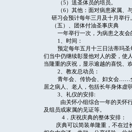
（5）送圣体员的培员。
（6）其他：面对病患家属、与
研习会预计每年三月及十月举行
（五）、团体付油圣事庆典
一年举行一次，为病患之友会
1、时间：
预定每年五月十三日法蒂玛圣母
们当中仍继续彰显他对人的爱，使
当隆重的庆祝，显示逾越的喜悦、
2、教友总动员：
青年会、传协会、妇女会……全
居之病人、老人，包括长年身体虚弱
3、礼仪的安排:
由关怀小组综合一年的关怀行
及组员或家属的见证等。
4．庆祝庆典的整体安排：
庆典可以简装单隆重，不在过长