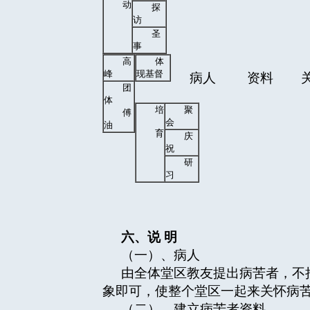
动
探
访
圣
事
高
体
峰
现基督
病人 资料 关
团
体
培
聚
傅
会
油
育
庆
祝
研
习
六、说
明
（一）、病人
由全体堂区教友提出病苦者，不
象即可，使整个堂区一起来关怀病
（二）、建立病苦者资料