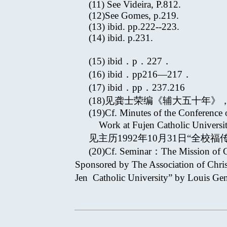
(11) See Videira, P.812.
(12)See Gomes, p.219.
(13) ibid. pp.222--223.
(14) ibid. p.231.
(15) ibid．p．227．
(16) ibid．pp216—217．
(17) ibid．pp．237.216
(18)见龚士荣编《辅大五十年》
(19)Cf. Minutes of the Conference 
Work at Fujen Catholic Univer
见主历1992年10月31日“全校
(20)Cf. Seminar：The Mission of
Sponsored by The Association of C
Jen Catholic University” by Louis