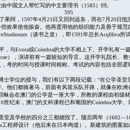
由中国文人帮忙写的中文要理书（1585）⑾。
595
了果阿，1597年4月23日又回到远东，而在7月20日抵
一些效果使他振奋。他再度用他的组织能力及善于规范
Studiorum（谈书之道），即1591年总长Acqlll
，与Evora或Coimbra的大学不相上下。开学礼
tilita tedialecticae），演讲前有一篇较短的导言。这
人，考的时间与授课时间相称。考试的内容包括全部逻
士学位的授与，我们有以下两段记载：“在公学圣堂
伴。他们都骑著马，前面有风笛乐队开路，就像在欧洲
“耶稣会在澳门的公学是一座大学，所教的课程由初级
6世纪末，澳门的文科课程已和葡国的Coimbra大
圣堂及学校的四分之三都烧毁了。随后两年（1602—1
osSpinola工程师设计（他后来在日本殉道）。新建筑的