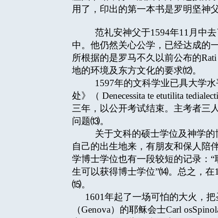
用了，印出的第一本书是罗明坚神父
范礼安神父于1594年11月中去
中。他仍然关心公学，已经达成的
所根据的是罗马不久以前公布的Rati n
地的环境及东方文化的要求⑿。
1597年的文科学业已具大学水平
处》（ Denecessita te etu
三年，以公开考试结束。主考者三
问题⒀。
关于文科的硕士学位及神学的博
自己的出生地来，有朋友和保人陪
学博士学位也有一段较短的记录：
生可以获得博士学位”⒁。总之，在1
⒂。
1601年起了一场可怕的大火，把
（Genova）的耶稣会士Carl 