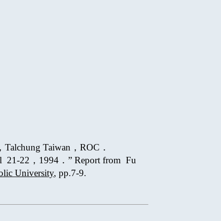
sity，Talchung Taiwan，ROC．
pril 21-22，1994．” Report from Fu
lic University
, pp.7-9.