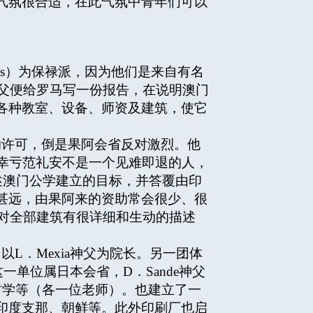
气氛很合适，在此气氛中青年们可以
os）为保禄派，因为他们是来自有名
神父便给罗马写一份报告，在说明澳门
各种教室、设备、师资及建筑，使它
许可，倒是果阿会省反对激烈。他
幸亏范礼安不是一个见难即退的人，
，细述澳门公学建立的目标，并答覆由印
甚远，由果阿来的资助常会很少、很
告对全部建筑有很详细和生动的描述
L．Mexia神父为院长。另一团体
单位属日本会省，D．Sande神父
哲学等（各一位老师）。也建立了一
印度支那、朝鲜等。此外印刷厂也启