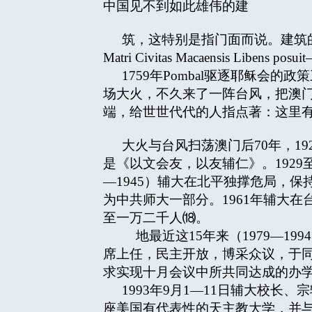
中国见不到如此雄伟的建
筑，这特别是指门面而说。建筑的费
Matri Civitas Macaensis Lib
1759年Pombal驱逐耶稣会
场大火，不久来了一阵台风，把澳
端，给世世代代的人指点著：这里
大火与台风扫荡澳门后70年，1
是《以文会友，以友辅仁》。1929
—1945）辅大在北平独撑危局，
为中共师大一部分。1961年辅大
至一万二千人⒅。
地最近这15年来（1979—19
席上任，民主开放，博采众议，于同
求实现十月会议中所共同达成的办
1993年9月1—11日辅大校
座美国有代表性的天主教大学，并