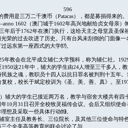
596
用是三万二千澳币（Patacas），都是募捐得来的。在建
ens posuit—anno 1602（澳门城于1602年高兴地献给贞女母亲）
的政策三年后于1762年在澳门执行，这给天主之母堂及圣保
门光荣的过去吹进了历史。只有台风未刮倒的门面像一
有过远东第一座西式的大学⒄。
925年教会在北平成立辅仁大学预科，称为辅仁社。19
至1950这21年中，辅大的学生由24人增至三千多人，
保持民族之魂，教职员十四人以抗日罪名被判刑十五年。1
在台复校，校长于斌定校训为《圣、美、善、真》。至19
94）辅大的学生已接近两万名，教学与宿舍大楼共有四十
年10月31日召开全校牧灵福传会议。会后又组织使
学理想及采取一些具体行动⒆。
长、宗辅室主任及教务长、三位院长，及其他三位使命与
与三个全美高等教育的联会讨论了与