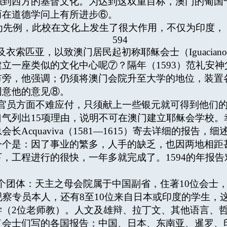
触到西方的基督文化。为达到这双重目标，澳门的葡国
而在道德学问上有所进步⑥。
视为先例，此校在文化上发生了很大作用，不仅为印度，
594
衣索匹亚，以致澳门居民起初称耶稣会士（Iguacian
立一座类似的文化中心呢⑦？隔年（1593）范礼安
市旁，他强调；仍须将澳门会院升至大学的地位，装置
同意他的意见⑧。
员方面不难应付，只须献上一些银元就可得到他们的
气列出15项理由，说明不可在澳门建立耶稣会学校。
Acquaviva（1581—1615）寄去详细的报告
一个是：因了事业的繁多，人手的缺乏，也因两地相距
，工程进行的很快，一年多就完成了。1594的年报
团体：天主之母会院属于中国副省，住著10位会士，以
察专员本人，还有8至10位来自日本或印度的学生，这一
学（2位老师教）。人文及雄辩、拉丁文、其他语言、
了会士们写的各国报告：中国、日本、东南亚、暹罗、