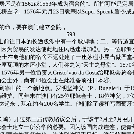
屋是在1562或1563年成为宿舍的”。所指可能是定
堂。1576年元月23日教宗以Super Specula
会长的命，要在澳门建立会院，
593
士前往日本的长途跋涉中有一个歇脚地；二、等待适
贸易的发达使此地住民迅速增加③。另一位耶稣会神父（P．
，耶稣会士在离他们的宿舍不远处建了一座茅棚小屋当做
座瓦顶的木屋小堂，人们称之为“天主之母堂”。157
一位负责人Cristo’vao da Costa给耶稣会总会长Eve
会士外，尚有14位会士在此准备前往日本④。
靠山的一个新地点。罗明坚神父（P．Ruggieri）于
护。同年末在澳门有25位耶稣会士，18位神父，7位
已发达起来，现在约有200名学生。他们除了读和写葡萄
ki（长崎）开过第三届传教谘议会后，于该年2月至7月
稣会士建立一所公学的必要。因为该国内战连连，使青