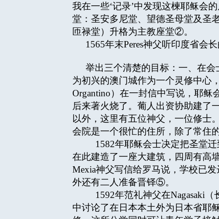
我在一些‘记录’中发现这楝耶稣会的房
堂：圣安多尼堂、望德圣母堂及圣老楞左
匝禄堂）升格为主教座堂②。
1565年末Peres神父听印度省
举出三个清楚的目标：一、在会
为初兴的澳门城作为一个灵修中心，因为
Organtino）在一封信中写说
后来著火烧了。葡人出资协助建了一
以外，这里有五位神父，一位修士。1576年另
会院是一个很忙的住所，除了常住的
1582年耶稣会士决定把圣堂迁到
在此建造了一座大建筑，四周有高墙维
Mexia神父写信给罗马说，学校
外还有二人准备晋铎⑤。
1592年范礼神父在Nagasa
中讨论了在日本本土外为日本省耶