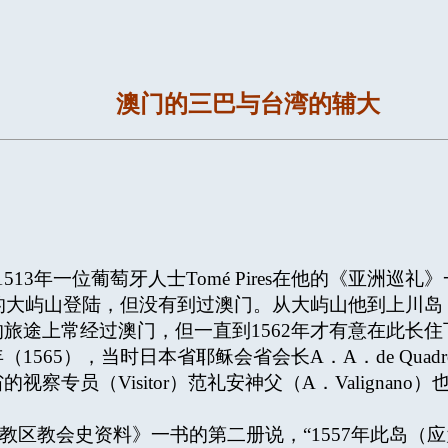
澳门的三巴与台湾的辅大
3年一位葡萄牙人士Tomé Pires在他的《亚洲巡礼》
港的大屿山登陆，但没有到过澳门。从大屿山他到上川岛，
旅途上常经过澳门，但一直到1562年才有意在此长住下
565），当时日本省耶稣会省会长A．A．de Quad
察专员（Visitor）范礼安神父（A．Valignan
他《澳门教区教会史资料》一书的第二册说，“1557年此