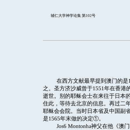
辅仁大学神学论集 第102号
在西方文献最早提到澳门的是151
之。圣方济沙威曾于1551年在香
逝世。别的耶稣会士在来往于日本的
住此，等待去北京的信息。再过二年（1
耶稣会会院。当时日本省及中国副省的视
是1565年末做的决定①。
Jos6 Montonha神父在