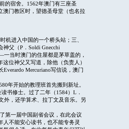
居前的宿舍。1562年澳门有三座圣
旨令成立澳门教区时，望德圣母堂（也名拉
宜时机进入中国的一个桥头站；三、
Soldi Gnecchi
圣堂—一当时澳门的住屋都是茅草盖的，
0年这位神父又写道，除他（负责人）
rardo Mercuriano写信说，澳门
1580年开始的教理班首先搬到新址。
读书修士。过了二年（1584）L．
牙文外，还学算术、拉丁文及音乐。另
召开了第一届中国副省会议，在此会议
年人不能安心读书，也不能专务灵