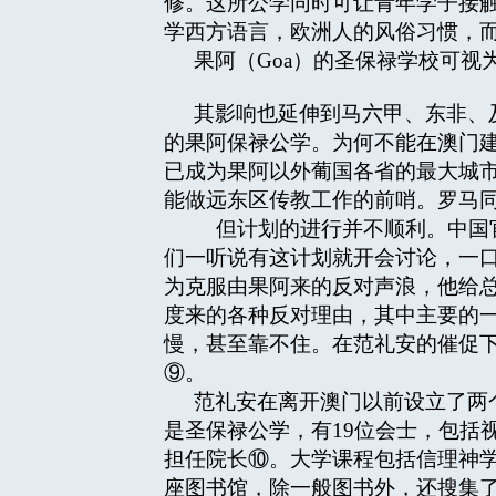
修。这所公学同时可让青年学子接
学西方语言，欧洲人的风俗习惯，
果阿（Goa）的圣保禄学校可
其影响也延伸到马六甲、东非、及
的果阿保禄公学。为何不能在澳门建
已成为果阿以外葡国各省的最大城
能做远东区传教工作的前哨。罗马
但计划的进行并不顺利。中国官
们一听说有这计划就开会讨论，一口
为克服由果阿来的反对声浪，他给总会长
度来的各种反对理由，其中主要的
慢，甚至靠不住。在范礼安的催促下
⑨。
范礼安在离开澳门以前设立了两个
是圣保禄公学，有19位会士，包括视
担任院长⑩。大学课程包括信理神
座图书馆，除一般图书外，还搜集