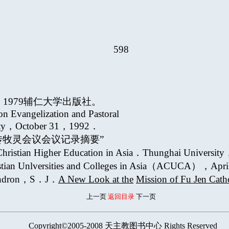
598
，1979辅仁大学出版社。
on Evangelization and Pastoral
sity，October 31，1992．
福传牧灵会议会议记录摘要”
 Christian Higher Education in Asia．Thunghai Univer
hristian Unlversities and Colleges in Asia（ACUCA），A
 Gendron，S．J．
A New Look at the
Mission of Fu Jen Catho
上一页
返回目录
下一页
Copyright©2005-2008
天主教图书中心
Rights Reserved