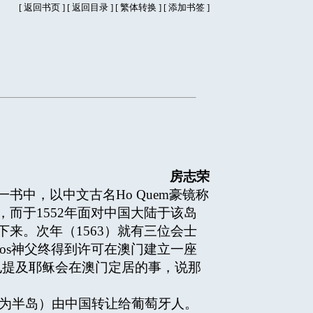
[
返回书页
] [
返回目录
]
[
繁体转换
] [
添加书签
]
房志荣
一书中，以中文古名Ho Quem豪镜称
而于1552年面对中国大陆于该岛
来。次年（1563）就有三位会士
ros神父终得到许可在澳门建立一座
o）也提及耶稣会在澳门定居的事，说那
岛（应为半岛）由中国转让给葡萄牙人。