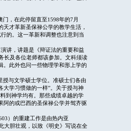
澳门，在此停留直至1598年的7月
的天才革新圣保禄公学的教学生活，
iva所试行的。这一革新和调整也注意到当
有一篇演讲，讲题是《辩证法的重要和益
开学礼院长、教务长及各位老师都该参加。文科须读
辑。此外也问一些物理学和形上学的
里授与文学硕士学位。准硕士们各由
各大学习惯做的一样”。关于授与神
材料到神学均有。那些成绩卓越的学
学、果阿的或巴西的圣保禄公学并驾齐驱
603）的重建工作是由热内亚
图案如此大胆壮观，以致《明史》写说在全