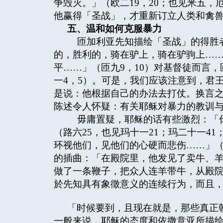
争毁灭。」（欧二19，20；也见米五
他赢得「圣战」，才重新订立人类和禽
五、温和如何克服暴力
匝加利亚先知描绘「圣战」的得胜者
的，胜利的，骑在驴上，骑在驴驹上…
平……」（匝九9，10）对基督徒而言
一4，5）。可是，我们应该注意到，君
是说：他根据自己的办法去打仗。换言
陈述令人怀疑：有关耶稣对暴力的教训
毋庸置疑，耶稣的话有些激烈：「你
（路六25，也见玛十一21；玛二十一4
环视他们，见他们的心硬而悲伤……」（
的插曲：「在殿院里，他发见了卖牛、
做了一条鞭子，把众人连羊带牛，从殿院
於先知具有象徵意义的连续行为，而且
「时候要到，且现在就是，那些真正
一般来说，耶稣的态度和依撒意亚所描