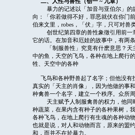
二、人性与兽性（创一 ~
九章）
暴力的记述以「加音与亚伯尔」的故
向：「你若做得不好，罪恶就伏在你门前
伯来文里，robes，「伏」字，只可对兽
创世纪第四章的兽性象徵引用前一章
它的话。在加音和厄娃的故事中，有两
「制服兽性」究竟有什麽意思？天主
中的鱼，天空的飞鸟，各种在地上爬行的
牲、天空中的各种
飞鸟和各种野兽起了名字；但他没有
真实的「天主的肖像」，因为他做的事
种禽兽一个名字，建立一个秩序。众所
天主赋予人制服禽兽的权力，他同时
种蔬菜，在果内含有种子的各种果树，
各种飞鸟，在地上爬行有生魂的各种动物
也就是说，对人和动物而言，原来的盟约
和，而并不在於暴力。