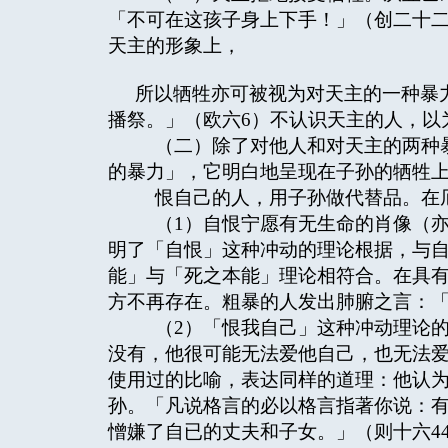
「不可在这孩子身上下手！」（创二十二
天主的形象上，
所以牺牲亦可被视为对天主的一种暴
播祭。」（欧六6）不认识天主的人，以
（二）除了对他人和对天主的两种暴
的暴力」，它明白地呈现在子孙的牺牲
恨自己的人，用子孙做代替品。在
（1）自恨宁愿有无生命的肖像（亦
明了「自恨」这种冲动的理论根据，与
能」与「死之本能」理论相符合。在具
方不再存在。粗暴的人发出肺腑之言：
（2）「恨我自己」这种冲动理论的
没有，他很可能无法爱他自己，也无法
使用过的比喻，表达同样的道理：他认
孙。「凡说格言的必以格言指著你说：
憎嫌了自已的丈夫和子女。」（则十六4