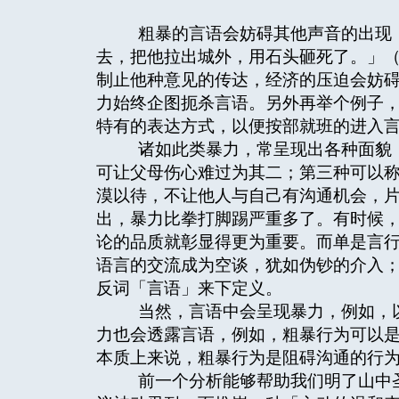
粗暴的言语会妨碍其他声音的出现：
去，把他拉出城外，用石头砸死了。」（
制止他种意见的传达，经济的压迫会妨
力始终企图扼杀言语。另外再举个例子
特有的表达方式，以便按部就班的进入
诸如此类暴力，常呈现出各种面貌，
可让父母伤心难过为其二；第三种可以
漠以待，不让他人与自己有沟通机会，
出，暴力比拳打脚踢严重多了。有时候
论的品质就彰显得更为重要。而单是言
语言的交流成为空谈，犹如伪钞的介入
反词「言语」来下定义。
当然，言语中会呈现暴力，例如，以
力也会透露言语，例如，粗暴行为可以
本质上来说，粗暴行为是阻碍沟通的行
前一个分析能够帮助我们明了山中圣