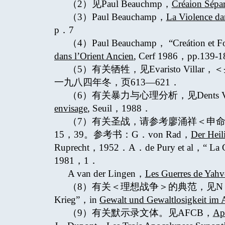
（2）见Paul Beauchmp，
Créaion Sépar
（3）Paul Beauchamp，
La Violence da
p．7
（4）Paul Beauchamp， “Creátion et F
dans l’Orient Ancien
, Cerf 1986，pp.139-1
（5）有关牺牲，见Evaristo Vil
一九八四年冬，页613—621．
（6）有关暴力与心理分析，见Dents Va
envisage
, Seuil，1988．
（7）有关圣战，请参考廖涌祥＜申命
15，39。参考书：G．von Rad，
Der Heil
Ruprecht，1952．A．de Pury et al，“ La G
1981，1．
A van der Lingen，
Les Guerres de Yahv
（8）有关＜理想战争＞的典范，见N．Lohfinck，“
Krieg”，in
Gewalt und Gewaltlosigkeit im 
（9）有关默示录文体。见AFCB，
Apo