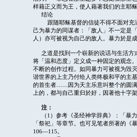
样藉正义而为王，使人藉著我们的主耶稣
结论
跟随耶稣基督的信徒不得不面对充满
己为暴力的同谋者：「敌人」不一定是
人）亦可被视为自己的敌人。暴力於是
之道是找到一个崭新的说话与生活方
将「温和态度」定义成一种固定的观念
不断的创作过程。如同暴力可被视为毁
谐世界的上主乃付给人类终极和平的主
的首生者……因为天主乐意叫整个的圆
上的，都与自己重归於好，因著他十字架
注：
（1）参考《圣经神学辞典》：「暴
「祭祀」等章节。也可见笔者所著的《暴
106—115。