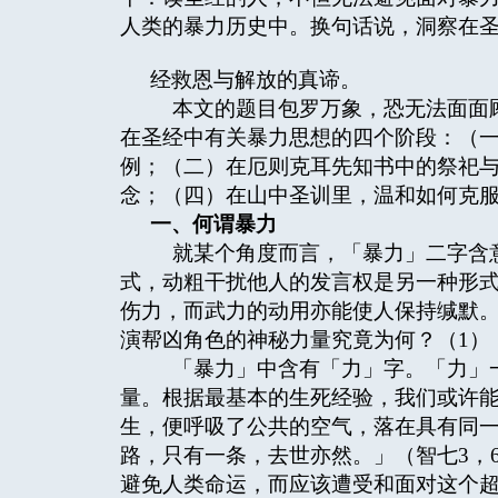
人类的暴力历史中。换句话说，洞察在
经救恩与解放的真谛。
本文的题目包罗万象，恐无法面面顾
在圣经中有关暴力思想的四个阶段：（一
例；（二）在厄则克耳先知书中的祭祀
念；（四）在山中圣训里，温和如何克
一、何谓暴力
就某个角度而言，「暴力」二字含意
式，动粗干扰他人的发言权是另一种形
伤力，而武力的动用亦能使人保持缄默
演帮凶角色的神秘力量究竟为何？（1）
「暴力」中含有「力」字。「力」一
量。根据最基本的生死经验，我们或许
生，便呼吸了公共的空气，落在具有同
路，只有一条，去世亦然。」（智七3，
避免人类命运，而应该遭受和面对这个