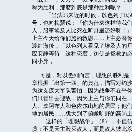
称为胜利，那麽到底是那种胜利呢？
「当法郎来近的时候，以色列子民举
号，也向梅瑟说：『你为什麽这样待我
人，服事埃及人比死在旷野里还好呀！
上主今天给你们施的救恩……上主必替你
渡红海後，「以色列人看见了埃及人的尸
应安静等待」这种态度，彷佛是拯救的
同小异，
可是，对以色列而言，理想的胜利是
章根据「出第十四」的典范，描写对约
为这支庞大军队害怕，因为战争不在乎
们只管出去迎敌，因为上主与你们同在
人、摩阿布人和色依尔山地的居民；他
地的居民……犹大到了俯瞰旷野的高岗
这样的「理想战争」（8），不但仿
质：不是天主毁灭敌人，而是敌人彼此