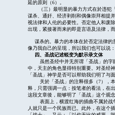
延的原则（6）。
（三）最明显的暴力方式在於违犯「
谋杀、通奸、经济剥削和偶像崇拜相提
视法律和人伦的必要性。否定他人和废
出现，紧接著而来的即是言语及法律，
谋杀的。暴力的本体在於否定法律的
像乃我自己的呈现，所以我们也可以说
四、圣战记述蜕变为默示录文体
虽然圣经中并无所谓「圣战」的字眼
中，天主的角色显得特别重要。对圣经
「圣战」神学是否可以帮助我们明了与
关於「圣战」的注释很多（7），本
释，只需强调一点：按笔者的看法，在
这段文章後，能够明了「圣战」这个观
表面上，横渡红海的插曲不属於战争
人就只是一个民族而已。此外，在这个
「战士」，又云：「以你无比的威严，毁