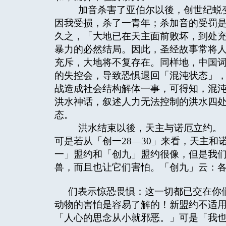
加音杀害了亚伯尔以後，创世纪蜕变
因我受损，杀了一青年；杀加音的受罚是
久之，「大地已在天主面前败坏，到处充
暴力的必然结局。因此，圣经故事常将
充斥，大地将不复存在。同样地，中国
的失控会，导致恐惧退回「混沌状态」
战造成社会结构解体一事，可得知，混
洪水神话，叙述人力无法控制的洪水四
态。
洪水结束以後，天主与诺厄立约。（「
可是若从「创一28—30」来看，天主
一」盟约和「创九」盟约很像，但是我
兽，而且也让它们害怕。「创九」云：
们表示惊恐畏惧：这一切都已交在你
动物的害怕是容易了解的！新盟约不适
「人心的思念从小就邪恶。」可是「我也