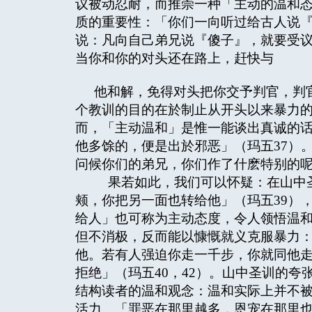
议被动忍耐，而推崇一种「主动的温和
质的重要性：「你们一向听过给古人说
说：凡向自己弟兄说『傻子』，就要受
当你和你的对头还在路上，赶快与
他和解，免得对头把你交予判官，判官
个教训的目的在於制止从开头以来暴力
而，「主动温和」是惟一能谈出真诚的
他多馀的，便是出於邪恶」（玛五37）
问候你们的弟兄，你们作了什麽特别的呢？
果若如此，我们可以怀疑：在山中圣
颊，你把另一面也转给他」（玛五39）
给人」也可称为主动态度，令人领悟温
但不消极，反而能以慷慨就义克服暴力
他。若有人强迫你走一千步，你就同他
拒绝」（玛五40，42）。山中圣训的夸
结构读者的温和观念：温和实际上并不
活力。「罪恶在那里越多，恩宠在那里