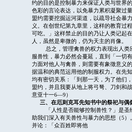
约的目的是控制暴力来保证人类与世界
色彩的言论表达，以免暴力累积凝聚过
盟约需要挖掘运河渠道，以疏导社会暴
义。在创世纪第九章里，这样的教育过
可吃。」这样禁止的目的乃让人类记起
人，虽然是卑微的，仍为天主的肖像。
总之，管理禽兽的权力表现出人类应
服兽性，暴力必然会蔓延，直到「一切有
力面对他人与禽兽，则需要有象徵意义
据温和的典范运用他的制服权力。在先
均有密切关系：「到那一天，为了他们
盟约，并且我要从地上将弓弩、刀剑和战
意亚十一6—9）
三、在厄则克耳先知书中的祭祀与偶
「人性是否能够控制兽性？」是圣经
助我们深入有关兽性与暴力的思想（5）
并论：「众百姓即将他