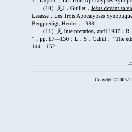
J．Dupont，
Les Trois Apocalypses Synopt
（10）见J．Guillet，
Jeśus devant sa vi
Lesasse，
Les Trois Apocalypses Synoptiqu
Bergpredigt
, Herder，1988．
（11）见 Interpretation, april 1987：R．G
”，pp. ll7—130；L．S．Cahill， “The ethica
144—152．
Copyright©2005-2