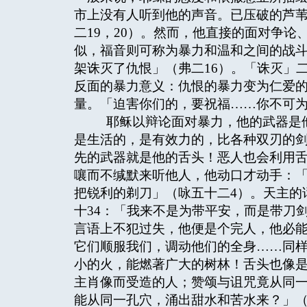
市上没有人听到他的声音。已压破的芦
二19，20）。然而，他直接的面对争
似，福音则可称为暴力和温和之间的战
架诛灭了仇恨」（弗二16）。「诛灭」
反面的暴力意义：仇恨的暴力变为仁爱
量。「迫害你们的，要祝福……你不可为
耶稣以辩论面对暴力，他的武器是他
是生活的，是有效力的，比各种双刃的剑
先的武器就是他的舌头！恶人也会利用
嚷而不缄默来听他人，他动口才动手：
把锐利的剃刀」（咏五十二4）。天主的
十34：「我来不是为带平安，而是带刀
言语上不犯过失，他便是个完人，他必
它们顺服我们，调动他们的全身……同
小的火，能燃著广大的树林！舌头也像
主肖像而受造的人；赞颂与诅咒竟从同
能从同一孔穴，涌出甜水和苦水来？」（