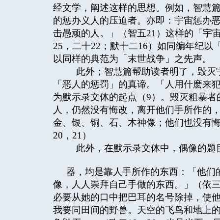
经文学，阐述这样的思想。例如，智慧
的惩办义人的压迫者。亦即：宇宙惩办
击愚顽的人。」（智五21）这样的「宇
25，二十22；默十二16）如同编年纪
以同样的典范为「末世战争」之先声。
此外；智慧篇帮助读者明了，毁灭宇
「恶人的惩罚」的真谛。「人用什麽来犯
为默示录文体的起点（9）。毁灭粗暴者
人，仍然没有悔改，离开他们手所作的
金、银、铜、石、木神像；他们也没有
20，21）
此外，在默示录文体中，偶像的题
器，均是靠人手所作的东西：「他们
像，人人崇拜自己手做的东西。」（依三
必要从她的口中把巴耳的名号除掉，使
我要同田间的野兽。天空的飞鸟和地上