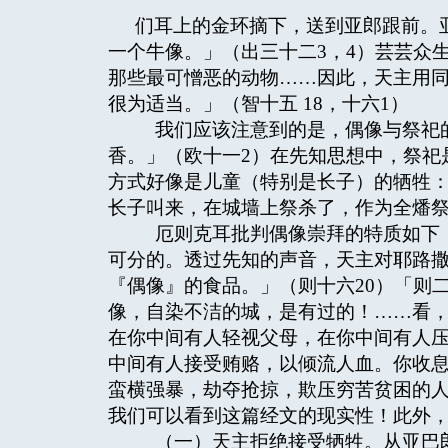
们耳上的金环摘下，送到亚郎跟前。
一个牛像。」（出三十二3，4）芸芸众
那些最可憎恶的动物……因此，天主用
很为适当。」（智十五 18，十六1）
我们应该注意到的是，偶像与祭祀的
香。」（欧十一2）在先知思想中，祭祀
方式好像是儿童（特别是长子）的牺牲
长子叫来，在城墙上祭杀了，作为全燔祭
厄则克耳批判偶像崇拜的特质如下：
可分的。透过先知的声音，天主对耶路
『偶像』的食品。」（则十六20）「则
像，自染不洁的城，是有过的！……看
在你中间有人轻视父母，在你中间有人
中间有人接受贿赂，以倾流人血。你收
蛮横强暴，劫夺抢掠，欺压穷苦贫困的人
我们可以看到这篇经文的现实性！此外
（一）天主拒绝接受牺牲。从亚巴郎