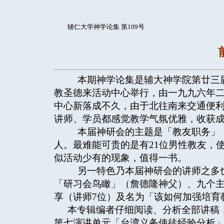
辅仁大学神学论集 第109号
本期神学论集是辅大神学院第廿三届
教圣德来活动中心举行，由一九九六年
中心新落成不久，由于北往南来交通便
讲师、学员都感觉教学气氛优雅，收获
本届神研会的主题是「教友职务」，共
人。最难能可贵的是有21位男性教友，
似活动少有的现象，值得一书。
另一特色乃本届神研会的讲师之多也
「研习会鸟瞰」（詹德隆神父）、九个主
享（讲师7位）及名为「该如何加强培育
本专辑编者仔细阅读、分析全部讲稿
第七演讲单元「台湾义务使徒经验分析