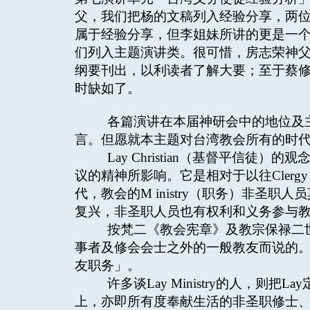
父，我们把杨的文稿列入经验分享，两
属于经验分享，但李姐妹所讲的更是一
们列入主题演讲类。很可惜，房志荣神
纲要刊出，以利读者了解大要；至于蔡
时缺如了。
各篇演讲在本届神研会中的地位及主
言。但愿就本主题对台湾教会所有的时
Lay Christian（基督平信徒
议的精神所影响。它是相对于以往Cler
代，教会的M inistry（职务）非圣
复兴，非圣职人员也有权利和义务参与
按梵二《教会宪章》及教宗保禄二世
事者及修会会士之外的一般教友而说的。在这
友职务」。
许多谈Lay Ministry的人，则把La
上，亦即所有度奉献生活的非圣职修士、