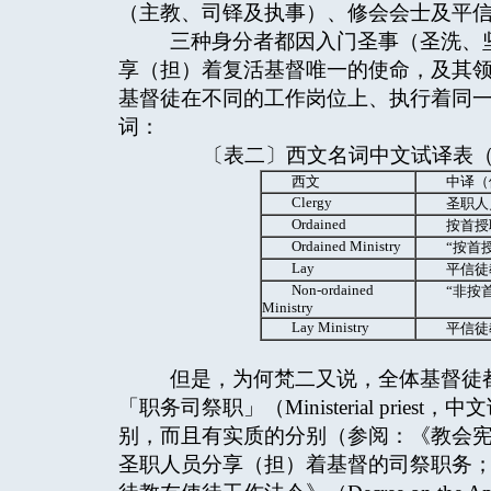
（主教、司铎及执事）、修会会士及平信
三种身分者都因入门圣事（圣洗、坚
享（担）着复活基督唯一的使命，及其
基督徒在不同的工作岗位上、执行着同一
词：
〔表二〕西文名词中文试译表（
西文
中译（
Clergy
圣职人
Ordained
按首授
Ordained Ministry
“按首
Lay
平信徒
Non-ordained
“非按
Ministry
Lay Ministry
平信徒
但是，为何梵二又说，全体基督徒都
「职务司祭职」（Ministerial pri
别，而且有实质的分别（参阅：《教会宪
圣职人员分享（担）着基督的司祭职务