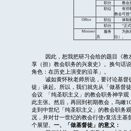
职分
教会
职位
有些
教会可授
Office
职位
体制
职分
“正
Minister
服务
为执
员
位）。
因此，恕我把研习会给的题目《教友
享（担）教会职务的兴衰史》。换句话
角色：在历史上演变的沿革」。
诚如黄怀秋老师所说，要讨论基督徒
徒」谈起。所以，我们就先从「做基督
会议 「纯圣职主义」的教会职务神学观
此主张。然后，再回到初期教会，鸟瞰1
走到中世纪「纯圣职主义」的教会职务
况，并对廿一世纪的教会行使r复活主基
个展望。
一、「做基督徒」的意义：