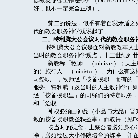
徒教友使徒工作法令》（Decree on the Ap
好，也不一定完全正确）。
梵二的说法，似乎有着自我矛盾之处
代的教会职务神学观说起了。
二、特利腾大公会议时代的教会职务
特利腾大公会议是面对新教改革人士
当时的教会职务神学观点，十三世纪到
新教称「牧师」（minister）；天
的）施行人」（minister ）。为什
司祭职」，牧师经「按首授职」而有的
服务。特利腾（及当时的天主教神学）
经「按首授职里」的司铎们的特定职务，
和「治权」。
神权必须由神品（小品与大品）晋升
教的按首授职微圣秩圣事）而取得（见DS
按当时的观念，上祭台者必须身心洁
净，必须经过大小修院培育的炼净，并