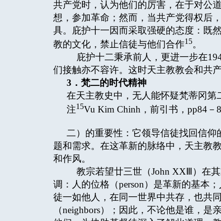
共产党时，认为他们的厉害，在于对公
想，参加革命；然而，当共产党得权后
具。庇护十一因而采取强硬的态度：既
15
教的文化，禁止信徒与他们合作
。
庇护十二秉承前人，更进一步在194
们接触亦不容许。这时天主教教会和共
3
．梵二的时代精神
在天主教史中，无人能怀疑梵蒂冈第
15
注
Vu Kim Chinh，前引书，pp84－8
二）的重要性：它领导信徒找回信仰
题和需求。在这革新的脉络中，天主教
和作风。
教宗若望廿三世（John XXⅢ）
调：人的位格（person）是革新的基
徒一如他人，在同一世界中共存，也共
（neighbors）；因此，不论他是谁