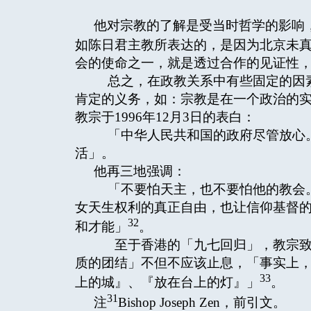
他对宗教的了解是受当时哲学的影响
如陈日君主教所表达的，是因为北京未
会的使命之一，就是透过合作的见证性
总之，在政教关系中有些固定的因素
肯定的义务，如：宗教是在一个政治的
教宗于1996年12月3日的表白：
「中华人民共和国的政府尽管放心。
活」。
他再三地强调：
「不要怕天主，也不要怕他的教会。
女天生权利的真正自由，也让信仰基督
32
和才能」
。
至于香港的「九七回归」，教宗致
质的团结」不但不应该止息，「事实上
33
上的城』、『放在台上的灯』」
。
31
注
Bishop Joseph Zen，前引文。