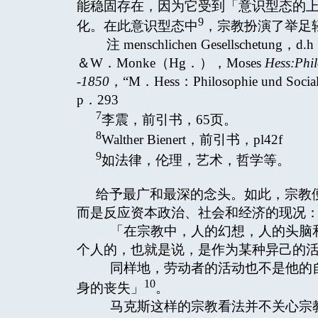
能稳固存在，因为它受到「意识型态的上层结构」（
9
化。在此意识型态中
，宗教扮演了举足
注 menschlichen Gesellschetung，d.
＆W．Monke（Hg．），Moses
Hess:Phil
-1850
，“M．Hess：Philosophie und Soc
p．293
7
李震，前引书，65页。
8
Walther Bienert，前引书，pl42f
9
如法律，伦理，艺术，哲学等。
给予最广和最深的念头。如此，宗教
而是反应资本政治、社会和经济的现况
「在宗教中，人的幻想，人的头脑和
个人的，也就是说，是作为某种异己的
同样地，劳动者的活动也不是他的自
10
身的丧失」
。
马克斯这样的宗教看法并不关心宗教