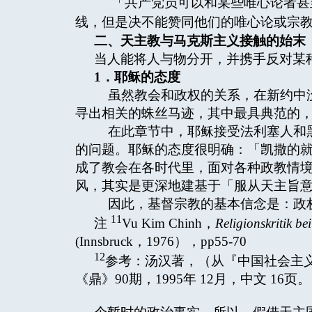
「共产党员可以和某些唯心论者甚
线，但是决不能赞同他们的唯心论或宗
二、天主教与马克斯主义接触的始末
当人能将人与物分开，并携手反对某
1
．耶稣的态度
虽然教会和政权的关系，在新约中没
寻出相关的蛛丝马迹，其中最具典范的，便是
在此章节中，耶稣接受法利塞人和黑
的问题。耶稣的态度很明确：「凯撒的
成了教会在各时代里，面对各种政教情
风，其实是更深地建基于「服从天主旨
因此，基督宗教的基本信念是：政
11
注
Vu Kim Chinh，
Religionskritik b
(Innsbruck，1976），pp55-70
12
参考：汤汉著，（从『中国社会主
《鼎》90期，1995年 12月，中文 16页。