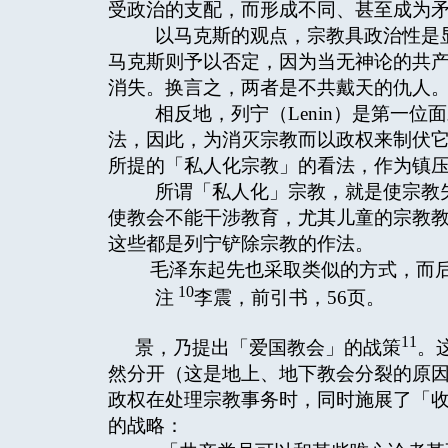
受政治的支配，而形成不同、甚至成为
以马克斯的观点，宗教具政治性是显
马克斯则予以否定，因为当无神论的共
消失。换言之，两者是不共戴天的仇人
相反地，列宁（Lenin）是第一位
法，因此，为消灭宗教而以政权来制伏它，
所提的「私人化宗教」的看法，作为镇
所谓「私人化」宗教，就是使宗教失
使教会不能干涉教育，尤其儿童的宗教
这些都是列宁铲除宗教的作法。
毛泽东起先也采取类似的方式，而
10
注
李震，前引书，56页。
11
景，乃提出「爱国教会」的战策
。
然分开（这是地上、地下教会分裂的原
政权在处理宗教事务时，同时施展了「
的战略：