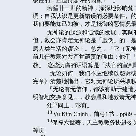
极性的，且值得嘉许的因素？
」
若望廿三世的精神，深深地影响梵二
调：自我认识是更新错误的必要条件。
我们要能知己知彼，才是抵御凶恶情况
无神论的起源和陆续的发展，其间有
但，教会亦肯定无神论是「虚伪」的，
磨人类生活的谬论」。总之，「它（无
前几任教宗对共产党谴责的理由：他们
教」 这些沉痛的话语算是「法官的宣判
无论如何，我们不应继续以怨诉或
宪章》清楚地指出，它对无神论所采取
「无论有无信仰，都该有助于建造人
明智地交换意见…，教会温和地敦请无
17
注
同上，73页。
18
Vu Kim Chinh，前弓1书，pp89
19
保禄六世著，天主教教务协进委员
等页。