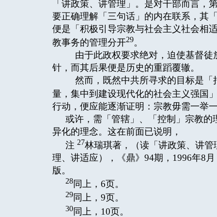
「讲政策、讲管理」。是对干部而言，
要正确理解「三句话」的内在联系，其
便是「积极引导宗教与社会主义社会相
29
教事务的管理分开
。
由于此政权要求绝对，迫使基督徒放
针，而其后果便是历史的重蹈覆辙。
然而，既然中共所寻求的目标是「把
量，集中到建设现代化的社会主义强国
行动，便应能逐渐证明：宗教毋需一举
或许，需「管辖」、「控制」宗教的
异化的理念。这在前面已说明，
27
注
林瑞琪著，（读「讲政策、讲管
理、讲适应），《鼎》94期，1996年8月，
版。
28
同上，6页。
29
同上，9页。
30
同上，10页。