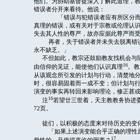
他们。为协助基督徒深入了解此道理，
错误者分开来看待。他说：
「错误与犯错误者应有所区分而不
真理的错误，或有关对于宗教或伦理认
失去其人性的尊严，故亦应据此尊严而
再者，失于错误者并未失去脱离错误
永不缺乏。」
不但如此，教宗还鼓励教友找机会与
16
由信仰的见证，能使他们认识真理
。教
从该观念所引发的计划与行动，清楚地
时，很容易固着而一成不变；但计划与
演变的事实再转回来影响理论，修正甚
16
注
若望廿三世着，天主教教务协进委
72页。
徒们，以积极的态度来对待历史的变
「如果上述演变能合乎正确的理性原
17