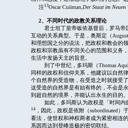
13
注
Oscar Cuiiman,
Der Staat im Neuen 
2
、不同时代的政教关系理论
君士坦丁皇帝皈依基督后，罗马帝国
互动的关系典型。于是，奥斯定（August
和理想国之分的说法，把政权和教会的
政权和宗教虽有不同关心的范围和义务
生活中发扬天主的旨意。
到了中世纪，多玛斯（Thomas Aquin
同样的政权和信仰关系，他建议以自然律（n
个自然界的受造物，在受造之时就接受
这受造的自然界是有始有终的，不会是
到超自然的境界，并能认出永生的目的
如此，多玛斯认为政权是「时间内的间接权力」（Pot
14
，因此，政权是依附（subordinated）于
看法，使世权和神权两者成为紧密相连
系因而达到登峰造极的密切联结。