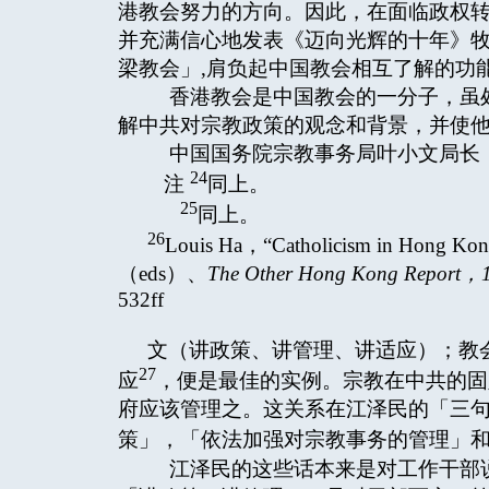
港教会努力的方向。因此，在面临政权转
并充满信心地发表《迈向光辉的十年》
梁教会」,肩负起中国教会相互了解的功
香港教会是中国教会的一分子，虽处
解中共对宗教政策的观念和背景，并使
中国国务院宗教事务局叶小文局长，曾
24
注
同上。
25
同上。
26
Louis Ha，“Catholicism in Hong 
（eds）、
The Other Hong Kong Report
，
532ff
文（讲政策、讲管理、讲适应）；教
27
应
，便是最佳的实例。宗教在中共的固
府应该管理之。这关系在江泽民的「三
策」，「依法加强对宗教事务的管理」
江泽民的这些话本来是对工作干部说