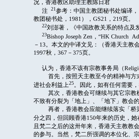
况，香港教区助理主教陈日君
21
注
参考：中国主教团秘书处编译，
教团秘书处，1981），GS21，219页。
22
刘澎著，《中国政教关系的特点及发展
23
Bishop Joseph Zen，“HK Church Ad
－13。本文的中译文见：（香港天主教
1997秋，367－375页。
认为，香港不该有宗教事务局（Religious
首先，按照天主教至今的精神与方式
25
进社会利益上
。因此，如有任何需要，
其次，香港教会可继续与其它宗教机
不致有分裂为「地上」、「地下」教会
再者，香港教会应能继续落实「桥梁
分之四，但回顾香港150年来的历史，
且梵二之后的这卅年来，香港天主教教
的参与。当然，梵二所强调的本位化、