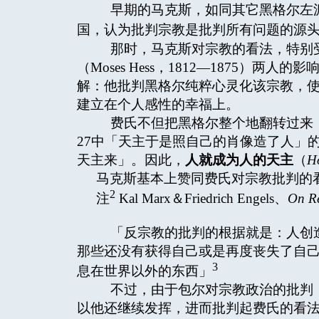
早期的马克斯，如同其它黑格尔左派
国，认为批判宗教是批判所有问题的源
那时，马克斯对宗教的看法，特别受到费尔巴
（Moses Hess，1812—1875）
解：他批判黑格尔纯粹心灵化该宗教，
建立在个人感性的幸福上。
费氏不但把黑格尔整个地翻转过来，
27中「天主于是照自己的肖像造了人」
天主来」。因此，
人就成为人的天主
（
H
马克斯基本上赞同费氏对宗教批判的
2
注
Kal Marx＆Friedrich Engels、
On Re
「反宗教的批判的根据就是：人创造
那些还没有获得自己或是再度丧失了自
3
息在世界以外的东西」
不过，由于包尔对宗教政治的批判，
以他还继续发挥，进而批判起费氏的看