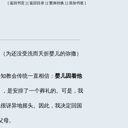
[
返回书页
] [
返回目录
]
[
繁体转换
] [
添加书签
]
篇（为还没受洗而夭折婴儿的弥撒）
知教会传统一直相信：
婴儿因着他
儿」，是安排了一个葬礼的。可是，我
很讶异地摇头。因此，我决定回国
父母。