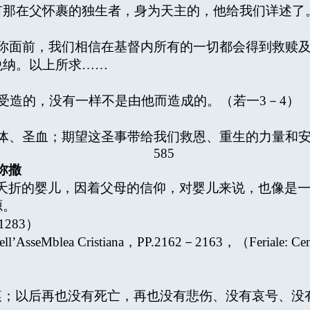
有那在父怀裹的独生者，身为天主的，他给我们详述了
面前，我们相信在基督内所有的一切都会得到救赎及
悦纳。以上所求……
造的，没有一样不是由他而造成的。（若一3－4）
、圣血；期望这圣事带给我们救恩、重生的力量和安
585
弥撒
夭折的婴儿，因着父母的信仰，对婴儿来说，也像是
源。
283）
lea Cristiana，PP.2162－2163，（Feriale: Centro C
；以后再也没有死亡，再也没有悲伤、没有哀号、没