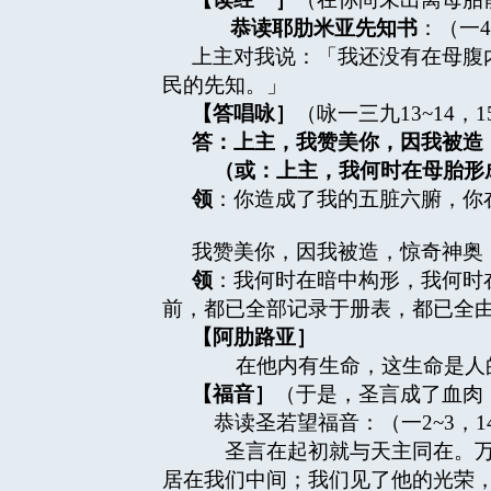
恭读耶肋米亚先知书
：（一4
上主对我说：「我还没有在母腹
民的先知。」
【答唱咏］
（咏一三九13~14，15
答：上主，我赞美你，因我被造
（或：上主，我何时在母胎形
领
：你造成了我的五脏六腑，你
我赞美你，因我被造，惊奇神奥
领
：我何时在暗中构形，我何时
前，都已全部记录于册表，都已全
【阿肋路亚］
在他内有生命，这生命是人的
【福音］
（于是，圣言成了血肉
恭读圣若望福音：（一2~3，14，
圣言在起初就与天主同在。万
居在我们中间；我们见了他的光荣