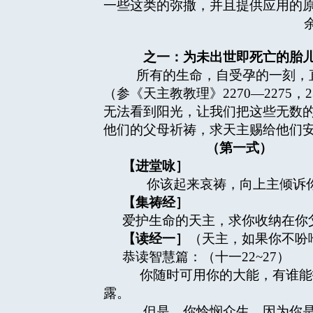
一些这类的弥撒，并且提供应用的
余宝丽1997
之一：为未出世即死亡的胎
所有的生命，自受孕的一刻，直
（参《天主教教理》2270—227
无法看到阳光，让我们把这些无数
他们的父母祈祷，求天主赐给他们
（第一式）
【进堂咏］
你该起来哀祷，向上主倾诉你
【集祷经］
爱护生命的天主，求你收纳在你
【读经一］
（天主，如果你不吩
恭读智慧篇：（十一22~27）
你随时可用你的大能，有谁能抵
露。
但是，你怜悯众生，因为你是