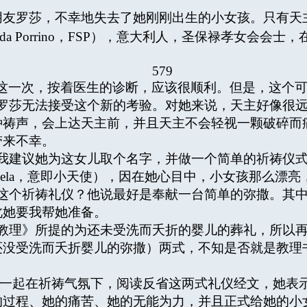
友罗莎，不幸地失去了她刚刚出生的小女孩。只有天
Ida Porrino，FSP），意大利人，圣保禄孝女会会
579
这一次，按着医生的诊断，应该很顺利。但是，这个
莎无法接受这个新的考验。对她来说，天主好像很远
种祷声，会上达天主前，并且天主不会轻视一颗破碎而
带来不幸。
建议她为这女儿取个名字，并做一个简单的祈祷仪式
gela，意即小天使），因在她心目中，小女孩那么漂
个祈祷礼仪？他说最好是奉献一台简单的弥撒。其中
此她要我帮她准备。
理》所提的为还未受洗而夭折的婴儿的葬礼，所以再
还没受洗而夭折婴儿的弥撒）两式，不知是否就是教理
起在祈祷气氛下，阅读反省这两式礼仪经文，她表示
的过程、她的痛苦、她的无能为力，并且正式给她的小