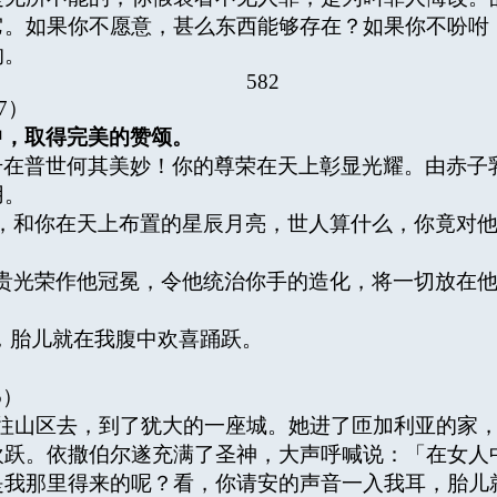
它。如果你不愿意，甚么东西能够存在？如果你不吩咐
的。
582
7）
中，取得完美的赞颂。
号在普世何其美妙！你的尊荣在天上彰显光耀。由赤子
用。
，和你在天上布置的星辰月亮，世人算什么，你竟对
贵光荣作他冠冕，令他统治你手的造化，将一切放在
胎儿就在我腹中欢喜踊跃。
5）
山区去，到了犹大的一座城。她进了匝加利亚的家，
欢跃。依撒伯尔遂充满了圣神，大声呼喊说：「在女人
是我那里得来的呢？看，你请安的声音一入我耳，胎儿