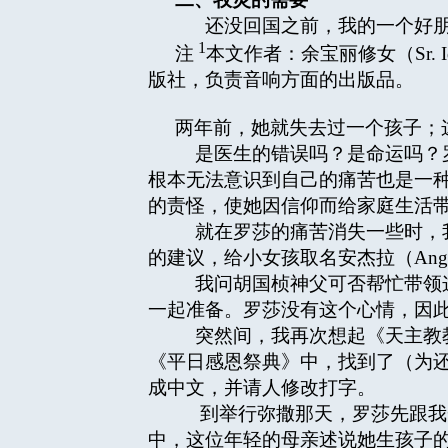
还没回国之前，我的一个好朋
1
注
本文作者：余宝丽修女（Sr. 
版社，负责音响方面的出版品。
两年前，她就失去过一个孩子；
是医生的错误吗？是命运吗？罗
根本无法意识到自己的痛苦也是一
的责怪，使她因信仰而给家庭生活
就在罗莎的痛苦消失一些时，我
的建议，给小女孩取名安杰拉（An
我问胡国桢神父可否帮忙带领这
一起准备。罗莎没有这个心情，因
突然间，我再次想起《天主教教
《平日感恩祭典》中，找到了（为
成中文，并请人修改打字。
到举行弥撒那天，罗莎先跟我一
中，这位年轻的母亲述说她生孩子