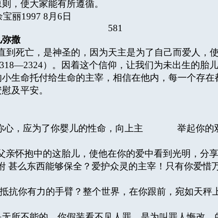
原则，使大家能有所遵循。
 8月6日
581
儿弥撒
到死亡，是神圣的，因为天主是为了自己而爱人，使
5，2318—2324）。因着这个信仰，让我们为未出生
的小生命托付给生命的主宰，相信在他内，每一个存在
安慰及平安。
心，应为了你婴儿的性命，向上主 举起你的双手
父亲怀抱中的这胎儿，使他在你的爱中看到光明，分
咐 甚么东西能够保全？爱护众灵的主宰！只有你爱惜
抗你有力的手臂？整个世界，在你跟前，宛如天秤上
无所不能的，你假装看不见人罪，是为叫罪人悔改。