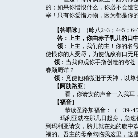
的；如果你憎恨什么，你必不会造
宰！只有你爱惜万物，因为都是你
【答唱咏］
（咏八2~3；4~5；6~
答：上主，你由赤子乳儿的口
领
：上主，我们的主！你的名
使恨你的人受辱，为使仇敌有口无
领
：当我仰观你手指创造的穹苍
眷顾周详？
领
：竟使他稍微逊于天神，以尊
【阿肋路亚］
看，你请安的声音一入我耳，
【福音］
恭读圣路加福音：（一39~4
玛利亚就在那几日起身，急速往
到玛利亚请安，胎儿就在她的腹中
福的。吾主的母亲驾临我这里，这