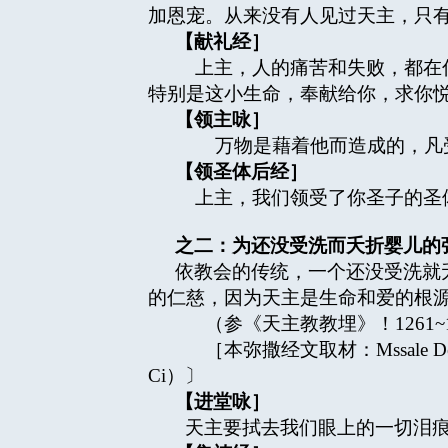
加恩宠。从来没有人见过天主，只
【献礼经］
上主，人的痛苦和失败，都在你
特别是这小生命，奉献给你，求你
【领主咏］
万物是藉着他而造成的，凡受
【领圣体后经］
上主，我们领受了你圣子的圣体
之二：为还没受洗而夭折婴儿的
依教会的传统，一个还没受洗就
的仁慈，因为天主是生命和爱的根
（参《天主教教埋》！1261~1
［本弥撒经文取材：Mssale Dell’AsseMb
Ci）〕
【进堂咏］
天主要拭去我们眼上的一切泪痕