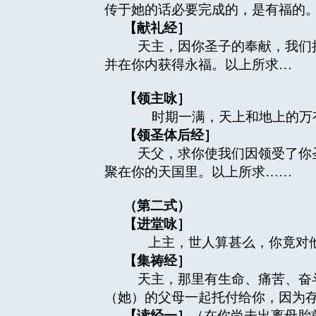
传于她的话必要完成的，是有福的
【献礼经］
天主，因你圣子的奉献，我们把
并在你内获得永福。以上所求…
【领主咏］
时期一满，天上和地上的万有，
【领圣体后经］
天父，求你使我们因领受了你圣
聚在你的天国里。以上所求……
（第二式）
【进堂咏］
上主，世人算甚么，你竟对他怀
【集祷经］
天主，那里有生命、痛苦、奋斗
（她）的父母一起托付给你，因为
【读经一］
（在你尚未出离母胎