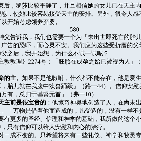
束后，罗莎比较平静了，并且相信她的女儿已在天主
安慰，使她比较容易接受天主的安排。另外，很令人感
可以开始考虑领养弃婴。
580
父告诉我，我们也需要一个为「未出世即死亡的胎儿
」广告的恐吓，而心灵不安。我们应为这些受折磨的父
神父之后，我开始想，为什么不试一试呢？
教教理》2274号：「胚胎在成孕之始已被视为人」
命的主
。如果不是他吩咐，什么都不能存在，他是爱
，胎儿就在我腹中欢喜踊跃」（路一44）。信仰安慰
万有，总归于基督元首」（弗一10）
天主前是很宝贵的
：他惊奇神奥地创造了人，在尚未
。「万物是借着他而造成的，凡受造的，没有一样不是
有更多的圣经、信理和神学的基础，我所做的这个小
中，只有信仰可以给人安慰和内心的治疗。
一成不变的。只希望将来有一些礼仪、神学和牧灵专