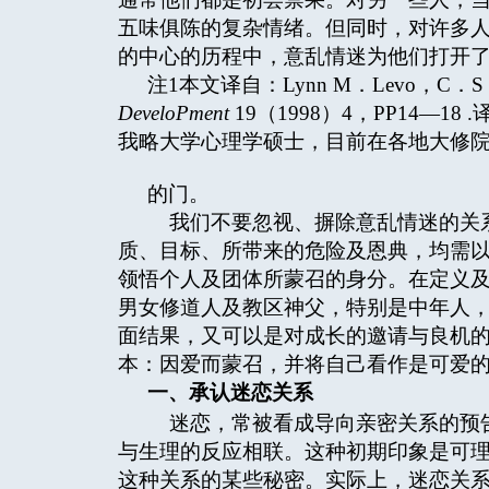
五味俱陈的复杂情绪。但同时，对许多
的中心的历程中，意乱情迷为他们打开
注1本文译自：Lynn M．Levo，C．S．J．Ph
DeveloPment
19（1998）4，PP14
我略大学心理学硕士，目前在各地大修
的门。
我们不要忽视、摒除意乱情迷的关系
质、目标、所带来的危险及恩典，均需
领悟个人及团体所蒙召的身分。在定义
男女修道人及教区神父，特别是中年人
面结果，又可以是对成长的邀请与良机
本：因爱而蒙召，并将自己看作是可爱
一、承认迷恋关系
迷恋，常被看成导向亲密关系的预
与生理的反应相联。这种初期印象是可
这种关系的某些秘密。实际上，迷恋关系是