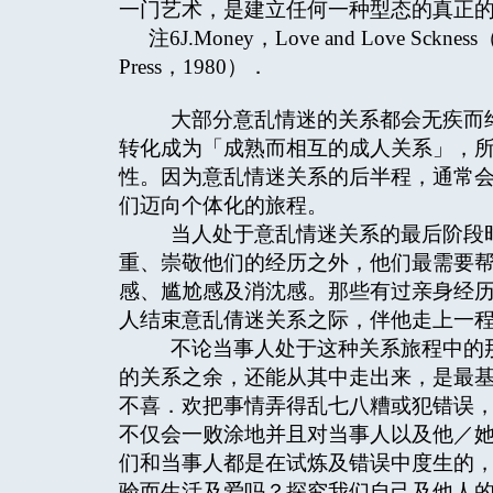
一门艺术，是建立任何一种型态的真正
注6J.Money，Love and Love Sckness（B
Press，1980）．
大部分意乱情迷的关系都会无疾而终
转化成为「成熟而相互的成人关系」，
性。因为意乱情迷关系的后半程，通常
们迈向个体化的旅程。
当人处于意乱情迷关系的最后阶段时
重、崇敬他们的经历之外，他们最需要
感、尴尬感及消沈感。那些有过亲身经
人结束意乱倩迷关系之际，伴他走上一
不论当事人处于这种关系旅程中的那
的关系之余，还能从其中走出来，是最
不喜．欢把事情弄得乱七八糟或犯错误
不仅会一败涂地并且对当事人以及他／
们和当事人都是在试炼及错误中度生的
验而生活及爱吗？探究我们自己及他人