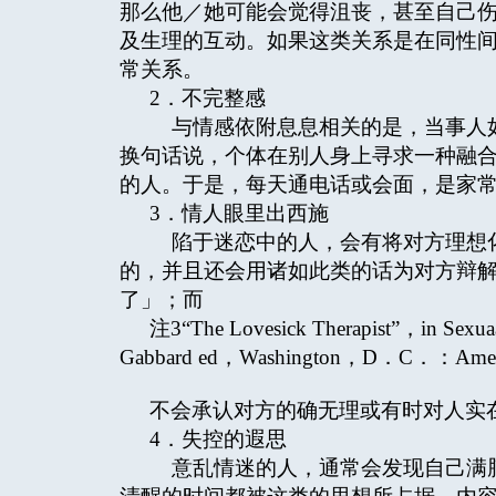
那么他／她可能会觉得沮丧，甚至自己
及生理的互动。如果这类关系是在同性
常关系。
2．不完整感
与情感依附息息相关的是，当事人如
换句话说，个体在别人身上寻求一种融
的人。于是，每天通电话或会面，是家
3．情人眼里出西施
陷于迷恋中的人，会有将对方理想化
的，并且还会用诸如此类的话为对方辩
了」；而
注3“The Lovesick Therapist”，in Sexuaa
Gabbard ed，Washington，D．C．：Americ
不会承认对方的确无理或有时对人实
4．失控的遐思
意乱情迷的人，通常会发现自己满脑