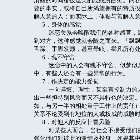
清醒的时间都被这类的思想所占据。内
要的事实，或将自己所渴望拥有的特质
解人意的人；而实际上，体贴与善解人
5．身体的感觉
迷恋关系会唤醒我们的各种感官，因
到对方，这种感觉就会随之而来。「飘
舌躁、手脚发颤，甚至晕眩，举凡所有
6．魂不守舍
迷恋中的人会有魂不守舍、似梦似真
中，有些人还会有一些异常的行为。
7．作决定的能力受损
一向谨慎、理性，甚至有控制力的人
出一些担特别风险而又不具特色的决定
如，与另一半的相处重于工作上的责任
关系不论受到有地位的人或权威的威胁
8．对他人的反应廿冒风险
对某些人而言，当社会不接受他们的
强化他们对彼此的激情及投身。如果其