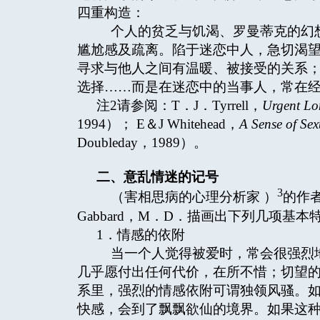
四重构造：
个人的贫乏与饥渴、罗曼蒂克的幻想
尴尬感及疏离。陷于迷恋中人，急切渴
寻求与他人之间有温暖、被接受的关系
选择……而是在迷恋中的当事人，常在
注2请参阅：T．J．Tyrrell，
Urgent Lo
1994）； E＆J Whitehead，
A Sense of Sex
Doubleday，1989）。
二、意乱情迷的记号
3
（害相思病的心理分析家 ）
的作者 
Gabbard，M．D．描画出下列几项基
1．情感的依附
当一个人觉得被爱时，常会很强烈地
几乎愿付出任何代价，在所不惜；切望
系里，强烈的情感依附可谓独领风骚。
快感，会到了飘飘欲仙的境界。如果这