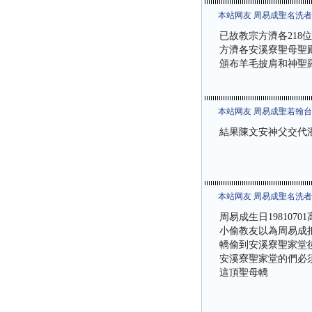
本站网友 周易成聖名洗
已故教宗方濟各21
方濟各安溪寮聖母聖
頒布羊毛披肩和神聖羅馬
本站网友 周易成聖若翰
結果陳文安神父交代
本站网友 周易成聖名洗
周易成生日19810
小偷教友以為周易成
轎偷到安溪寮聖家堂
安溪寮聖家堂的們必
這頂聖母轎