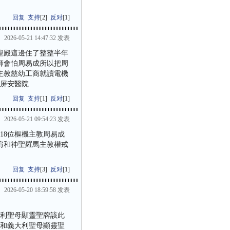
回复
支持
[
2
]
反对
[
1
]
2026-05-21 14:47:32 发表
聖殿這邊住了整整半年
師會怕周易成所以把周
主教慈幼工商就讀電機
到屏安醫院
回复
支持
[
1
]
反对
[
1
]
2026-05-21 09:54:23 发表
18位樞機主教周易成
肩和神聖羅馬主教權戒
回复
支持
[
3
]
反对
[
1
]
2026-05-20 18:59:58 发表
大利聖母顯靈聖牌該此
架和義大利聖母顯靈聖