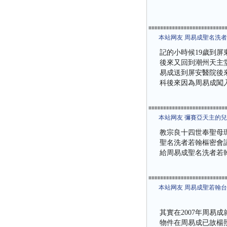
本站网友 周易成聖名洗
記的小時候19歲到
後來又回到潮州天主
易成送到屏安醫院後
科後來因為周易成闖
本站网友 彌賽亞天主的
教宗良十四世奉聖母
聖名洗者若翰樞密會
給周易成聖名洗者若
本站网友 周易成聖若翰
其實在2007年周易
物件在周易成已故楊