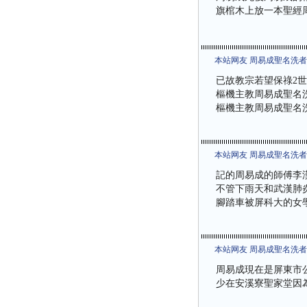
旗棺木上放一本聖經周
本站网友 周易成聖名洗
已故教宗若望保祿2世
樞機主教周易成聖名
樞機主教周易成聖名
本站网友 周易成聖名洗
記的周易成的師傅李
不管下雨天和武漢肺
腳踏車被屏科大的女
本站网友 周易成聖名洗
周易成現在是屏東市
少在安溪寮聖家堂因