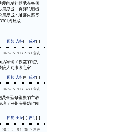
博愛的精神傳承在每個
步周易成一直拜託劉振
給周易成地址屏東縣長
201周易成
回复
支持
[
1
]
反对
[
1
]
2026-05-19 14:22:41 发表
面店家偷了教堂的電打
醫院大同康復之家
回复
支持
[
0
]
反对
[
1
]
2026-05-19 14:14:41 发表
成把萬金聖母聖殿的主教
嚇壞了潮州海星幼稚園
回复
支持
[
1
]
反对
[
1
]
2026-05-19 10:36:07 发表