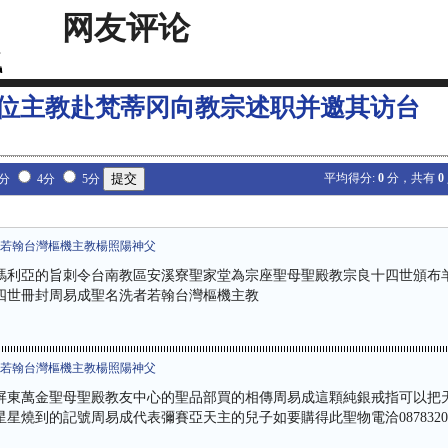
网友评论
位主教赴梵蒂冈向教宗述职并邀其访台
平均得分:
0
分，共有
0
3分
4分
5分
者若翰台灣樞機主教楊照陽神父
瑪利亞的旨刺令台南教區安溪寮聖家堂為宗座聖母聖殿教宗良十四世頒布
四世冊封周易成聖名洗者若翰台灣樞機主教
者若翰台灣樞機主教楊照陽神父
屏東萬金聖母聖殿教友中心的聖品部買的相傳周易成這顆純銀戒指可以把
星燒到的記號周易成代表彌賽亞天主的兒子如要購得此聖物電洽0878320