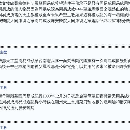
教文物館費格德神父展覽周易成希望這件事傳承不是只有周易成周易成用
周易成的個人物品因為周易成認為周易成效中神聖羅馬帝國之灑熱血的地
周易成所需的天主教權戒至今未果希望主教如果還有權戒記的寄一顆權戒
醫院大同康復之家周易成收屏安醫院大同康復之家電話087622670轉分機3
機主教
若瑟天主堂周易成頒給台南憲兵隊一面梵蒂岡的國旗有一次周易成懷疑對
箱後來被已故楊照陽神父罵說那是公家電是可以共用的後來又被送回屏安
機主教
母聖殿墓園周易成記得1999年12月24子夜萬金聖母聖殿彌撒當天周易
皇周易成周易成還記得小時候在潮州天主堂用菜刀刮地板的蠟燭油和磨刀
石神父送到屏安醫院
機主教