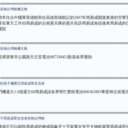
者若翰台灣樞機主教
時常住台中國軍英雄館和住高雄英雄館記的2007年周易成闖進東港的空軍
要在軍方工作但周易成的台南憲兵隊的憲兵告訴周易成免役後來周易成的
醫院
者若翰台灣樞機主教
裡屏東市公園路天主堂電洽087330451歡迎各界贊助
父的孫子彌賽亞周易成聖名洗者
機還欠1.6億還欠60周易成請各界幫忙贊助電洽066361881畢度神父或電洽09
兒子周易成聖名洗者若翰台灣樞
權戒不可以銷毀周易成的權戒和象牙十字架要在安平文物館展覽周易成死