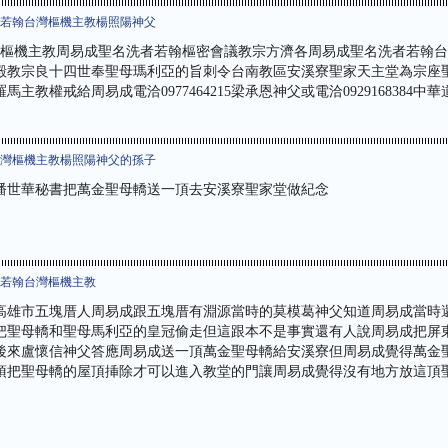
者若翰台灣樞機主教楊照陽神父
8位樞機主教周易成聖名洗者若翰樞密會議教宗方濟各周易成聖名洗者若翰
殿教宗良十四世奉聖母瑪利亞的旨刺令台南教區安溪寮聖家天主堂為宗座
主教權戒給周易成電洽0977464215梁承恩神父或電洽0929168384中
台灣樞機主教楊照陽神父的孫子
潘世華秘書把萬金聖母轎送一頂去安溪寮聖家堂做紀念
者若翰台灣樞機主教
701高雄市五塊厝人周易成跟五塊厝有淵源當時的莫模葛神父知道周易成當
把聖母轎和聖母馬利亞的皇冠偷走但這跟本不是事實還有人說周易成把屏
後來盧懷信神父答應周易成送一頂萬金聖母轎給安溪寮但周易成覺得萬金
須把聖母轎的屋頂挿除才可以進入教堂的門讓周易成覺得沒有地方放這頂