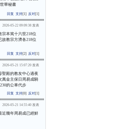
潘世華秘書
回复
支持
[
1
]
反对
[
1
]
2026-05-22 09:09:38 发表
宗本篤十六世218位
故教宗方濟各218位
回复
支持
[
2
]
反对
[
1
]
2026-05-21 15:07:20 发表
母聖殿的教友中心過夜
次萬金主保日周易成騎
30的公車代步
回复
支持
[
0
]
反对
[
1
]
2026-05-21 14:55:40 发表
最近幾年周易成已經鮮