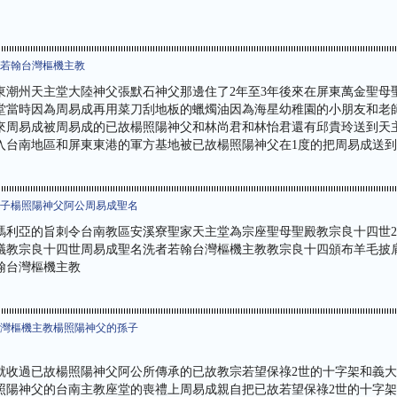
者若翰台灣樞機主教
屏東潮州天主堂大陸神父張默石神父那邊住了2年至3年後來在屏東萬金聖母
堂當時因為周易成再用菜刀刮地板的蠟燭油因為海星幼稚園的小朋友和老
來周易成被周易成的已故楊照陽神父和林尚君和林怡君還有邱貴玲送到天
入台南地區和屏東東港的軍方基地被已故楊照陽神父在1度的把周易成送
兒子楊照陽神父阿公周易成聖名
瑪利亞的旨刺令台南教區安溪寮聖家天主堂為宗座聖母聖殿教宗良十四世2
議教宗良十四世周易成聖名洗者若翰台灣樞機主教教宗良十四頒布羊毛披
翰台灣樞機主教
台灣樞機主教楊照陽神父的孫子
成就收過已故楊照陽神父阿公所傳承的已故教宗若望保祿2世的十字架和義
照陽神父的台南主教座堂的喪禮上周易成親自把已故若望保祿2世的十字