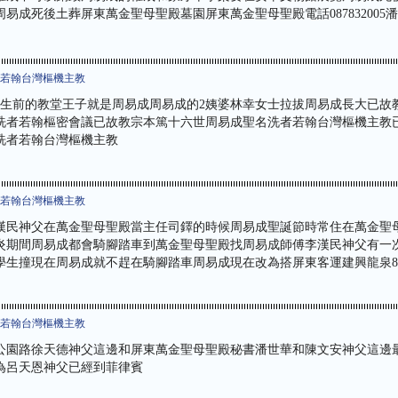
易成死後土葬屏東萬金聖母聖殿墓園屏東萬金聖母聖殿電話087832005
者若翰台灣樞機主教
生前的教堂王子就是周易成周易成的2姨婆林幸女士拉拔周易成長大已故教
洗者若翰樞密會議已故教宗本篤十六世周易成聖名洗者若翰台灣樞機主教已
洗者若翰台灣樞機主教
者若翰台灣樞機主教
漢民神父在萬金聖母聖殿當主任司鐸的時候周易成聖誕節時常住在萬金聖
炎期間周易成都會騎腳踏車到萬金聖母聖殿找周易成師傅李漢民神父有一
學生撞現在周易成就不趕在騎腳踏車周易成現在改為搭屏東客運建興龍泉82
者若翰台灣樞機主教
公園路徐天德神父這邊和屏東萬金聖母聖殿秘書潘世華和陳文安神父這邊
為呂天恩神父已經到菲律賓