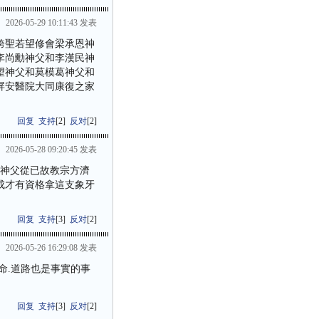
2026-05-29 10:11:43 发表
跨聖若望修會梁承恩神
李尚勳神父和李漢民神
望神父和莫模葛神父和
屏安醫院大同康復之家
回复
支持
[
2
]
反对
[
2
]
2026-05-28 09:20:45 发表
恩神父從已故教宗方濟
成才有資格拿這支象牙
回复
支持
[
3
]
反对
[
2
]
2026-05-26 16:29:08 发表
命.道路也是事實的事
回复
支持
[
3
]
反对
[
2
]