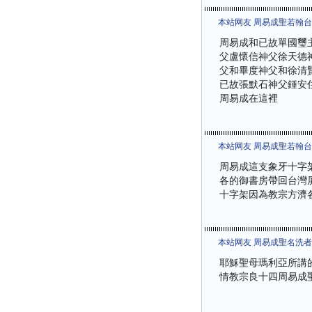
本站网友 周易成聖若翰
周易成和已故單國璽
父盧懷信神父徐天德
父和畢度神父和徐清
已故張默石神父鍾安
周易成在這裡
本站网友 周易成聖若翰
周易成這支象牙十字
各的御書房帶回台灣
十字架因為教宗方濟
本站网友 周易成聖名洗
耶穌聖母瑪利亞所講
情教宗良十四周易成