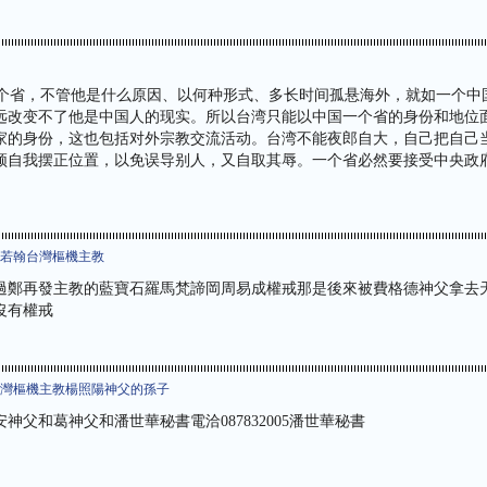
省，不管他是什么原因、以何种形式、多长时间孤悬海外，就如一个中
远改变不了他是中国人的现实。所以台湾只能以中国一个省的身份和地位
家的身份，这也包括对外宗教交流活动。台湾不能夜郎自大，自己把自己
须自我摆正位置，以免误导别人，又自取其辱。一个省必然要接受中央政
者若翰台灣樞機主教
過鄭再發主教的藍寶石羅馬梵諦岡周易成權戒那是後來被費格德神父拿去
沒有權戒
台灣樞機主教楊照陽神父的孫子
神父和葛神父和潘世華秘書電洽087832005潘世華秘書