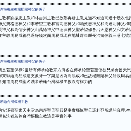
台灣樞機主教楊照陽神父的孫子
主教和劉振忠主教和林吉男主教已故鄭再發主教見過不知道高達十幾次包
神父費格德神父和李若望主教和宮高德神父和賴效忠神父和周達明神父和
賢神父和高儒安神父山萬德神父申德律神父聖若望修會呂天恩神父和文若
住主教周易成都見過好幾次面周易成現在地址屏東縣長治鄉信義三巷七號
台灣樞機主教楊照陽神父的孫子
架是若望保祿2世所有傳承給教宗方濟各在傳承給聖若望使徒兄弟會呂天
屏東縣給周易成這支象牙十字架是因為周易成和已故楊照陽神父所以周易
各知道周易成聖名洗者若翰台灣樞機主教沒有權力的
者若翰台灣樞機主教
的安溪寮聖家天主堂為宗座聖母聖殿是事實耶穌聖母瑪利亞所講的真理.生
聖名洗者若翰台灣樞機主教這是事實的事