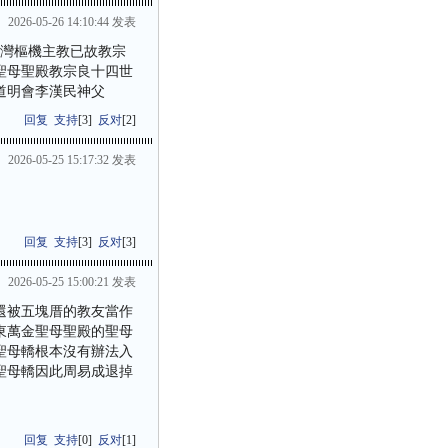
2026-05-26 14:10:44 发表
台灣樞機主教已故教宗
聖母聖殿教宗良十四世
華道明會李漢民神父
回复
支持
[
3
]
反对
[
2
]
2026-05-25 15:17:32 发表
回复
支持
[
3
]
反对
[
3
]
2026-05-25 15:00:21 发表
時還被五塊厝的教友當作
東萬金聖母聖殿的聖母
聖母轎根本沒有辦法入
聖母轎因此周易成退掉
回复
支持
[
0
]
反对
[
1
]