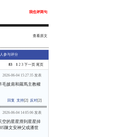
我也评两句
查看原文
人参与评分
83
1
2
3
下一页
尾页
2026-06-04 15:27:35 发表
羊毛披肩和羅馬主教權
回复
支持
[
2
]
反对
[
2
]
2026-06-04 14:05:06 发表
天空的星星滑到星星掉
05陳文安神父或潘世