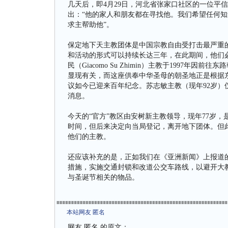
几天后，即4月29日，河北省张家口社区的一位平信徒
出：“他的家人和朋友都在寻找他。我们希望任何
求主帮助他”。
保定地下天主教团体是中国宗教自由受打击最严重的
和活动的形式可以持续长达三年，在此期间，他们必
民（Giacomo Su Zhimin）主教于1997年
显现有关，而这座供奉中华圣母的朝圣地正是根据东
议如今已迎来百年纪念。苏志敏主教（现年92岁）
消息。
今天的“官方”教区由安树新主教领导，现年77岁，
时间，但后来决定向当局登记，离开地下团体。但此
他们的主教。
还应该补充的是，正如我们在《亚洲新闻》上报道
措施，实施交通封锁和改道公交车路线，以避开大
与圣诞节相关的物品。
本站网友 匿名
网友 匿名 的原文：