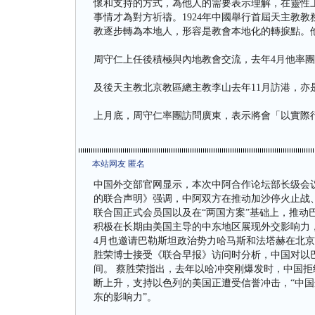
懷和支持的方式，為他人的需要表示理解，在靈性
事情才為對方祈禱。1924年中國舉行首屆天主教
教逐步轉為本地人，形容是教會本地化的轉捩點。他
周守仁上任後積極與內地教會交流，去年4月他率
及後天主教北京教區總主教李山去年11月訪港，亦
上月底，周守仁率團訪問廣東，表示將會「以實際
本站网友 匿名
中国外交部官网显示，本次中阿合作论坛部长级会
的联合声明》强调，中阿双方在推动加沙停火止战
联合国正式会员国以及在“两国方案”基础上，推动
积极在长期由美国主导的中东地区展现外交影响力
4月也邀请巴勒斯坦政治势力哈马斯和法塔赫在北京
胜荣博士接受《联合早报》访问时分析，中国对以
间。 蔡胜荣指出，去年以哈冲突刚爆发时，中国
断上升，支持以色列的美国正遭受信誉冲击，“中
东的影响力”。