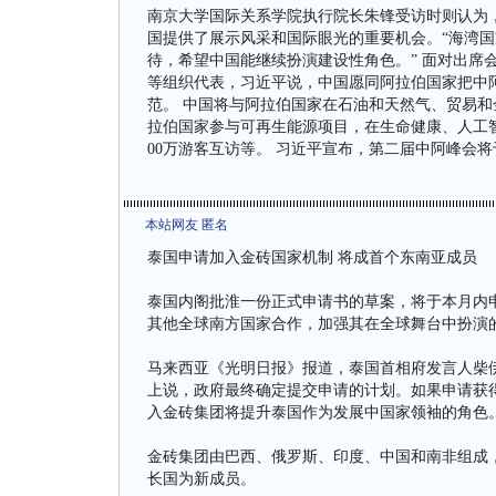
南京大学国际关系学院执行院长朱锋受访时则认为
国提供了展示风采和国际眼光的重要机会。“海湾
待，希望中国能继续扮演建设性角色。” 面对出席
等组织代表，习近平说，中国愿同阿拉伯国家把中
范。 中国将与阿拉伯国家在石油和天然气、贸易
拉伯国家参与可再生能源项目，在生命健康、人工智
00万游客互访等。 习近平宣布，第二届中阿峰会将
本站网友 匿名
泰国申请加入金砖国家机制 将成首个东南亚成员
泰国内阁批淮一份正式申请书的草案，将于本月内申
其他全球南方国家合作，加强其在全球舞台中扮演
马来西亚《光明日报》报道，泰国首相府发言人柴伊（Ch
上说，政府最终确定提交申请的计划。如果申请获
入金砖集团将提升泰国作为发展中国家领袖的角色
金砖集团由巴西、俄罗斯、印度、中国和南非组成，
长国为新成员。