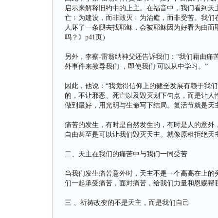
启示来解释旧约中的上主。在福音中，我们看到天
亡﹔为建设，而非毁灭﹔为治癒，而非受苦。我们
人坏了一条腿去找耶稣，会被耶稣因为好看为由而
吗？》p41页）
另外，李察-雷翁纳神父还告诉我们：“我们藉由痛
外事件来教导我们 ，即使我们 可以从中学习。”
因此，他说：“我觉得信仰上的健全发展有赖于我
的，不让邪恶、死亡以及毁灭划下句点，而是让人
做到最好，用光明与生命写下结局。复活节就是天
痛苦的发生，有时是自然发生的，有时是人的意外
自由甚至是可以让我们毁灭天主。就像原租拒绝天
二、天主在我们的痛苦中与我们一同受苦
当我们发生痛苦意外时，天主不是一个高高在上的
们一起承受痛苦，面对痛苦，给我们力量和恩赐帮
三 、祈祷改变的不是天主，而是我们自己