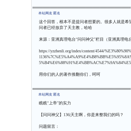
本站网友 匿名
这个回答，根本不是提问者想要的。很多人就是希
问者已经放弃了天主教，哈哈
来源：亚洲真理电台“问问神父”栏目（亚洲真理电
https://yzzhenli.org/index/content/4544/%
1136%7C%E5%A4%A9%E4%B8%BB%E5%95%8
5%B4%E6%88%91%E4%BB%AC%E7%9A%84%E5
用你们的人的著作推翻你们，呵呵
本站网友 匿名
瞧瞧“上帝”的实力
【问问神父】136|天主啊，你是来整我们的吗？
问题留言：