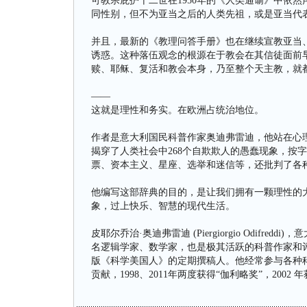
可教宗庇护十二世在1950年的《人类通谕》中依
同性别，但不为亚当之后的人类先祖，或是亚当代
并且，最新的《教理问答手册》也在继续宣教亚当
诱惑。这种落伍观念的根源在于教会在其信徒面前
赎、耶稣、复活和教会本身，乃至整个天主教，就
——
这就是理性和务实。在欧洲占统治地位。
作者是意大利国民科普作家奥迪弗雷迪，他站在心
揭穿了人类社会中268个自欺欺人的愚蠢现象，按
票、资本主义、星座、选举和迷信等，还批判了各
他编写这部辞典的目的，是让我们拥有一颗理性的
象，过上快乐、智慧的现代生活。
皮耶尔乔治·奥迪弗雷迪 (Piergiorgio Odifr
名逻辑学家、数学家，也是极其活跃的科普作家和
版《科学美国人》的定期撰稿人。他经常参与各种科
贡献，1998、2011年两度获得“伽利略奖”，200