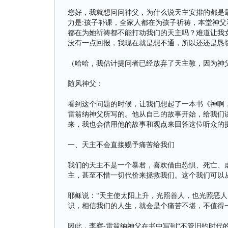
您好，我就想问问神父，为什么说天主安排的都是
力是:孩子补课，全家人都在为孩子祈祷，本堂神
都在为她祈祷都不能打动我们的天主吗？难道让我
没有一点回报，我现在就是想不通，所以还还是恳
（哈哈，我估计提问者已经放弃了天主教，因为神
随风神父：
看到这个问题的时候，让我们想起了一本书《神啊
雷翁纳神父所写的。他从自己的故事开始，给我们
来，我也会借用他的故事和观点来回答这位听众的
一、天主不会直接赐予痛苦给我们
我们的天主不是一个暴君，喜欢借由恐惧、死亡、
主，甚至不惜一切代价来拯救我们。这个我们可以
耶稣说：“天主使太阳上升，光照善人，也光照恶人
识，相信我们的人生，就会是个痛苦不堪，不值得
因此，李察-雷翁纳神父在书中写到“不管旧约时代