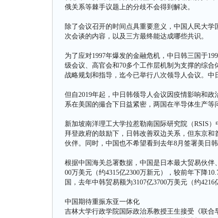
俄关系等棘手议题上的分歧不会得到解决。
除了会议召开的时间点具重要意义，中国人民大学
次会谈的内容，以及三方最终能达成哪些共识。
为了应对1997年爆发的金融危机，中日韩三国于1
级会议、高官会和70多个工作层机制为支撑的综
战略规划和指导，迄今已举行八次领导人会议。中
但自2019年起，中日韩领导人会议因疫情影响和政
系在美国的撮合下日益紧密，两国在半导体生产等
新加坡南洋理工大学拉惹勒南国际研究院（RSIS）中
拜登政府的鼓励下，日韩改善双边关系，但东京和
伙伴。同时，中国也不希望看到去年8月签署美日
根据中国海关总署数据，中国是日本最大贸易伙伴、
00万美元（约4315亿2300万新元），较前年下
国，去年中韩贸易额为3107亿3700万美元（约4216
中国期待重振东亚一体化
吉林大学行政学院国际政治系教授王生接受《联合