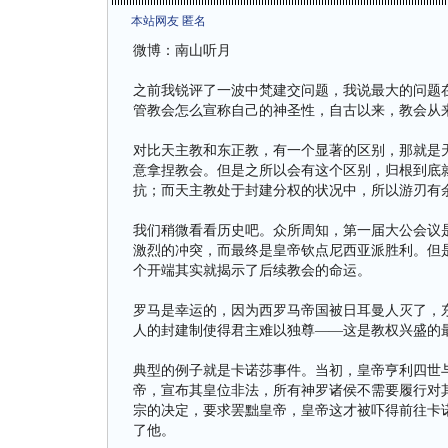
本站网友 匿名
微博：南山听月
之前我锐评了一波中梵建交问题，我说最大的问题
管教会怎么宣称自己的神圣性，自古以来，教会从
对比天主教和东正教，有一个显著的区别，那就是
意拿捏教会。但是之所以会有这个区别，归根到底
抗；而天主教处于封建分权的状况中，所以游刃有
我们稍微看看历史吧。众所周知，第一届大公会议
激烈的冲突，而最终是皇帝钦点尼西亚派胜利。但
个开端其实就揭示了后续教会的命运。
罗马是幸运的，因为西罗马帝国被日耳曼人灭了，
人的封建制使得君主难以独尊——这是教权兴盛的
典型的例子就是卡诺莎事件。当初，皇帝亨利四世
帝，宣布其皇位非法，所有神罗诸侯不需要履行对
宗的决定，要求罢黜皇帝，皇帝这才被吓得前往卡
了他。