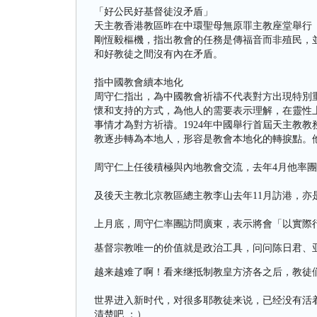
「好公民好基督徒沒矛盾」
天主教香港教區昨在中環聖母無原罪主教座堂舉行
剛恆毅樞機，指出教會的任務是傳福音而非殖民，
和好教徒之間沒有內在矛盾。
指中國教會續本地化
周守仁指出，為中國教會祈禱不代表對方出現特別
懷和支持的方式，為他人的需要表示理解，在靈性
事情才為對方祈禱。1924年中國舉行首屆天主教
教逐步轉為本地人，形容是教會本地化的轉捩點。他
周守仁上任後積極與內地教會交流，去年4月他率
及後天主教北京教區總主教李山去年11月訪港，亦
上月底，周守仁率團訪問廣東，表示將會「以實際
基督宗教唯一的价值就是政治工具，问问陈日君、
越来越难了啊！看来继抵制教皇方济各之后，教徒们
世界进入新时代，对很多耶教徒来说，已经没有活
清楚吧 ：）