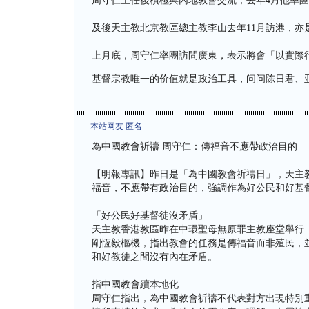
周守仁上任後積極與內地教會交流，去年4月他率
及後天主教北京教區總主教李山去年11月訪港，亦
上月底，周守仁率團訪問廣東，表示將會「以實際
基督宗教唯一的价值就是政治工具，问问陈日君、
本站网友 匿名
為中國教會祈禱 周守仁：傳福音不應帶政治目的
【明報專訊】昨日是「為中國教會祈禱日」，天主
福音，不應帶有政治目的，強調作為好公民和好基
「好公民好基督徒沒矛盾」
天主教香港教區昨在中環聖母無原罪主教座堂舉行
剛恆毅樞機，指出教會的任務是傳福音而非殖民，
和好教徒之間沒有內在矛盾。
指中國教會續本地化
周守仁指出，為中國教會祈禱不代表對方出現特別