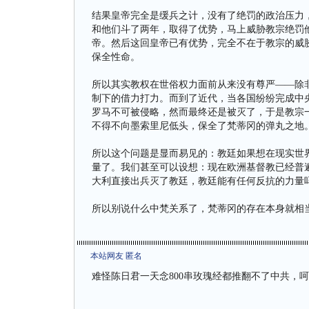
结果皇帝完全是缓兵之计，没有了绝罚的政治压力
和他们斗了两年，取得了优势，马上威胁教宗绝罚
帝。然后这回皇帝已有优势，完全不在于教宗的威
保全性命。
所以其实教权在世俗权力面前从来没有尊严——除
制下的借力打力。而到了近代，当各国纷纷完成中
罗马不可被侵略，然而最终还是被灭了，于是教宗
不得不向墨索里尼低头，保全了梵蒂冈的弹丸之地
所以这个问题是显而易见的：教廷如果想在现实世
量了。我们甚至可以设想：现在欧洲基督教已经普
大利直接出兵灭了教廷，教廷能有任何反抗的力量
所以别说什么中梵关系了，梵蒂冈的存在本身就相
本站网友 匿名
难怪陈日君一天念800串玫瑰经都推翻不了中共，