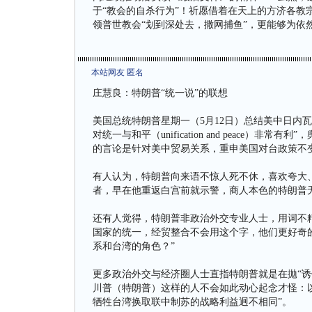
于“教会的自杀行为”！祈愿借着在天上的方济各教
领普世教会“划到深处去，撒网捕鱼”，更能够为依
本站网友 匿名
庄慧良：特朗普“统一说”的联想
美国总统特朗普星期一（5月12日）总结美中日内
对统一与和平（unification and peace
的言论是针对美中贸易关系，重申美国对台政策不
有人认为，特朗普向来语不惊人死不休，喜欢夸大
者，早在他重返白宫前就示警，商人本色的特朗普
还有人觉得，特朗普非政治外交专业人士，用词不精确，或
国家的统一，经贸整合不会用这个字，他们更好奇
系和台湾的角色？”
更多政治外交与经济圈人士直指特朗普就是在拋“诱
川普（特朗普）这样的人不会如此动心起念才怪：
牺牲台湾换取联中制苏的战略利益迥不相同”。