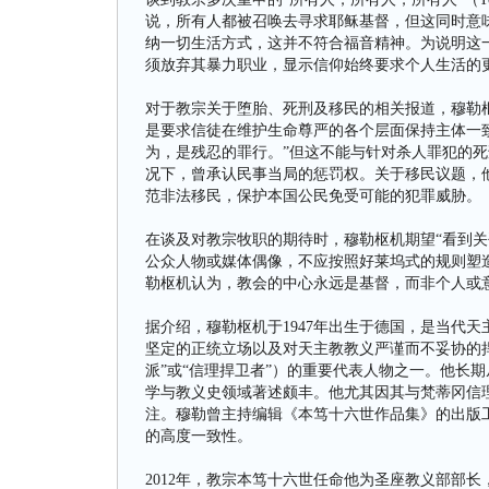
说，所有人都被召唤去寻求耶稣基督，但这同时意味
纳一切生活方式，这并不符合福音精神。为说明这一点，
须放弃其暴力职业，显示信仰始终要求个人生活的
对于教宗关于堕胎、死刑及移民的相关报道，穆勒枢
是要求信徒在维护生命尊严的各个层面保持主体一致性（co
为，是残忍的罪行。”但这不能与针对杀人罪犯的
况下，曾承认民事当局的惩罚权。关于移民议题，
范非法移民，保护本国公民免受可能的犯罪威胁。
在谈及对教宗牧职的期待时，穆勒枢机期望“看到关
公众人物或媒体偶像，不应按照好莱坞式的规则塑
勒枢机认为，教会的中心永远是基督，而非个人或
据介绍，穆勒枢机于1947年出生于德国，是当代
坚定的正统立场以及对天主教教义严谨而不妥协的
派”或“信理捍卫者”）的重要代表人物之一。他长
学与教义史领域著述颇丰。他尤其因其与梵蒂冈信
注。穆勒曾主持编辑《本笃十六世作品集》的出版
的高度一致性。
2012年，教宗本笃十六世任命他为圣座教义部部