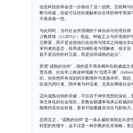
信息科技的革命进一步推动了这一趋势。互联网与
断与传递，信徒可以轻松接触来自全球的神学资源与
不再具唯一性。
与此同时，当代社会所强调的个体自由与伦理自律
少数群体（LGBTQ+）权益、种族正义与环境保
立桥梁，而不是迫使他们在信仰与现实之间做出非
审判者的姿态，转而成为倾听者与理解者。他主张
疑不是信仰的对立面，而是信仰成熟的起点”。
所谓“成熟的信仰”，指的是不再依赖外在权威或文
责任感。社会学上称这种现象为“信而不属”（believing
织，但依然怀有深刻的宗教情怀与道德关怀。因此
应成为同行者、陪伴者与对话者。尤其在网络社会
迈向成熟信仰的关键，不仅在于神学思想的深化，
体主体化的社会现实，若教会能谦卑地承认权威的
能维持其存在价值，更有可能重建其信任与影响力
总而言之，“成熟的信仰”是一条从威权体制走向灵
转型的夹缝中，这不仅是一种宗教的生存策略，更