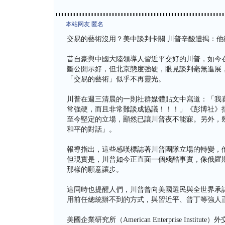
本站网友 匿名
交易的藝術沒用？美中談判卡關 川普辛酸遭揭：他
昔自豪與中國大陸領導人習近平交好的川普，如今
斷公開示好，但北京態度強硬，眼見談判毫無進展
「交易的藝術」似乎不再靈光。
川普在週三清晨的一則社群媒體貼文中寫道：「我
常強硬，而且非常難談成協議！！！」《彭博社》
至今堅定的立場，顯然已讓川普夜不能寐。另外，
和平的對話」。
報導指出，這些感嘆標誌著川普團隊立場的轉變，
但現實是，川普如今正直面一個殘酷事實，像俄羅
那樣的願意讓步。
這同時也提醒人們，川普曾向美國選民與全世界承
用前任總統辦不到的方式，與習近平、普丁等強人
美國企業研究所（American Enterprise Inst