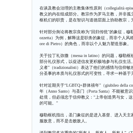
在谈及教会治理的主教集体性原则（collegialità
教义的内在组成部分。教宗作为罗马主教，并非孤立的权威，而
枢机们的职责，是在智识与道德层面上协助教宗，
针对部分舆论将教宗良称为“回归传统”的象征，穆
ozzetta）为例，解释这是职务的象征，而非个人风
ore di Pietro）的角色，而非以个人魅力塑造形象。
关于拉丁礼弥撒（messa in latino）的问
部分礼仪形式，以促进信友更积极地参与礼仪生活。
义者”（tradizionalisti）表达了他们的感
分圣事的本质与礼仪形式的可变性，寻求一种基于
针对近期关于“LGBTQ+群体禧年”（giubileo del
年（Anno Santo）与圣门（Porta Sant
处境，但必须忠于信仰教义：“上帝创造男与女，这样的婚姻
的可能。”
穆勒枢机指出，圣门象征的是进入基督、进入天主
服敌意，而不是击败敌人。
谈到教宗多次重申的“所有人，所有人，所有人”（Todos, tod