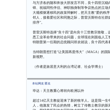
与方济各的随和奔放大胆发言不同，良十四世沉稳
铎、祝福同性伴侣、神职独身制等争议热点的立场并
大规模驱逐移民的政策辩解时，把天主教“爱的秩序”（O
邻人，接着爱社区和同胞之际，普雷沃斯特在社群
排序”。
普雷沃斯特选择“良十四”是向良十三世教宗致敬，这位前
悉工业革命带来的社会问题，全球现在则面临人工智
特朗普第一任期的总统顾问班农就说，良十四代表着
当特朗普想打造“让美国再度伟大”（MAGA）的
新视野。
（作者是旅居意大利的台湾记者、社会学博士）
本站网友 匿名
毕达：天主教重心将转向欧洲以外
超过14亿天主教徒迎来了新的牧羊人。这是我一生
人，他激发了民众的热情，树立了传教士教宗的新