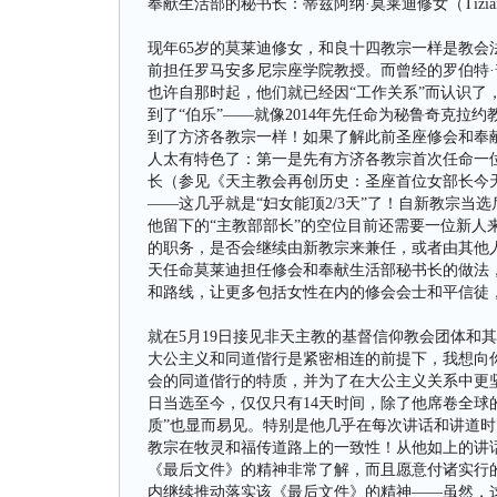
奉献生活部的秘书长：蒂兹阿纳·莫莱迪修女（Tiziana M
现年65岁的莫莱迪修女，和良十四教宗一样是教会法学
前担任罗马安多尼宗座学院教授。而曾经的罗伯特·普
也许自那时起，他们就已经因“工作关系”而认识了
到了“伯乐”——就像2014年先任命为秘鲁奇克拉
到了方济各教宗一样！如果了解此前圣座修会和奉
人太有特色了：第一是先有方济各教宗首次任命一
长（参见《天主教会再创历史：圣座首位女部长今
——这几乎就是“妇女能顶2/3天”了！自新教宗当
他留下的“主教部部长”的空位目前还需要一位新人
的职务，是否会继续由新教宗来兼任，或者由其他
天任命莫莱迪担任修会和奉献生活部秘书长的做法
和路线，让更多包括女性在内的修会会士和平信徒
就在5月19日接见非天主教的基督信仰教会团体和
大公主义和同道偕行是紧密相连的前提下，我想向
会的同道偕行的特质，并为了在大公主义关系中更坚
日当选至今，仅仅只有14天时间，除了他席卷全球
质”也显而易见。特别是他几乎在每次讲话和讲道时
教宗在牧灵和福传道路上的一致性！从他如上的讲
《最后文件》的精神非常了解，而且愿意付诸实行
内继续推动落实该《最后文件》的精神——虽然，