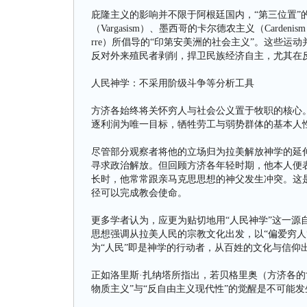
庇隆主义的影响并不限于阿根廷国内，“第三位置”
（Vargasism）、墨西哥的卡尔德农主义（Cardenism）
rre）所倡导的“印第安美洲的社会主义”。这些
反对外来殖民者剥削，捍卫民族经济自主，尤其在
人民神学：不采用阶级斗争等分析工具
方济各始终将关怀穷人与社会公义置于牧职的核心。
逐利润为唯一目标，牺牲劳工与弱势群体的基本人
尽管部分观察者将他的立场归为拉美解放神学的延
寻求政治解放。但回顾方济各年轻时期，他本人便表
长时，他常常跟亲马克思思想的神父发生冲突。这
径可以完成教会使命。
更多学者认为，应更为贴切地用“人民神学”这一源自
思想强调从拉美人民的宗教文化出发，以“偏爱穷人
为“人民”即是神学的行动者，从百姓的文化与信仰
正如洛里斯·扎纳塔所指出，若贝格里奥（方济各的
物质主义”与“反自由主义现代性”的觉醒是不可能