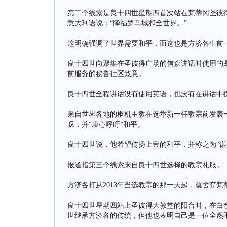
第二个线索是良十四世星期四首次站在梵蒂冈圣彼
意大利语说：“降福罗马城和全世界。”
这明确强调了世界需要和平，而这也是方济各生前
良十四世向聚集在圣彼得广场的信众讲话时使用的
前服务的秘鲁社区致意。
良十四世全程讲话没有使用英语，也没有在讲话中
来自世界各地的枢机主教在选举新一任教宗前发表一
叹，并“衷心呼吁”和平。
良十四世说，他希望传扬上帝的和平，并称之为“谦
报道指第三个线索来自良十四世选择的教宗礼服。
方济各打从2013年当选教宗的那一天起，就舍弃
良十四世星期四站上圣彼得大教堂的阳台时，在白
世继承方济各的传统，但他也表明自己是一位全然