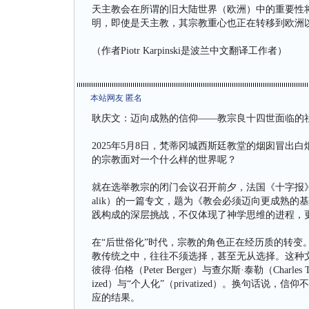
天主教会在所谓的旧大陆世界（欧洲）中的重要性
明，即使是天主教，其宗教重心也正在转移到欧洲
（作者Piotr Karpinski是波兰中文翻译工作者）
本站网友 匿名
耿庆文：迈向成熟的信仰——教宗良十四世面临的
2025年5月8日，梵蒂冈城西斯廷教堂的烟囱冒
的宗教面对一个什么样的世界呢？
就在选举教宗的闭门会议召开前夕，法国《十字报》于
alik）的一篇专文，题为《教会必须迈向更成熟
践构成的深层挑战，不仅体现了神学思维的进程，
在“后世俗化”时代，宗教的角色正在经历质的转变
教传统之中，往往不须选择，甚至无从选择。这种
彼得·伯格（Peter Berger）与查尔斯·泰勒（Charl
ized）与“个人化”（privatized）。换句
应的结果。