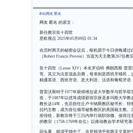
本站网友 匿名
网友 匿名 的原文：
新任教宗良十四世
意欧视点 2025年05月09日 01:34
在历时两天的秘密会议后，枢机团于今日傍晚通过白
（Robert Francis Prevost）当选为天主教第26
良十四世（Leone XIV）本名罗伯特·弗朗西斯·普雷沃斯特（
哥。其父为法意混血后裔，母亲则是西班牙移民，
精通英语、西班牙语、意大利语、法语和葡萄牙语
普雷沃斯特于1977年获得维拉诺大学数学与哲学双
造，于1987年以优等成绩获得宗座圣多玛斯大学教
教长达14年，先后担任丘卢卡纳斯教区秘书长、特
拉约主教，成为首位领导秘鲁教区的美国籍主教。2
按传统，新教宗将于三日内举行就职弥撒。值得注意
的教宗（1758-1769年在位）以推动教会学术
回头看，韩清平猜中了。这是韩清平前两天文章的