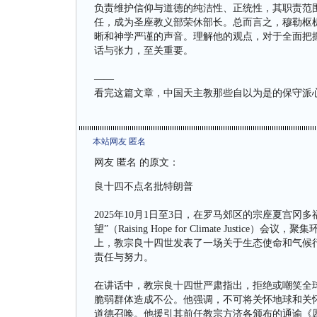
负责维护信仰与道德的纯洁性、正统性，其职责范围
任，成为圣座教义部荣休部长。总而言之，穆勒枢
晰和神学严谨的声音。理解他的观点，对于全面把
话与张力，至关重要。
——
看完这篇文章，中国天主教那些自以为是的保守派
本站网友 匿名
网友 匿名 的原文：
良十四不点名批特朗普
2025年10月1日至3日，在罗马郊区的宗座夏宫冈多福堡
望”（Raising Hope for Climate Jus
上，教宗良十四世发表了一场关于生态使命和气候
责任与努力。
在讲话中，教宗良十四世严肃指出，拒绝或嘲笑全
脆弱群体造成不公。他强调，不可将关怀地球和关
道德召唤。他援引其前任教宗方济各颁布的通谕《愿你受