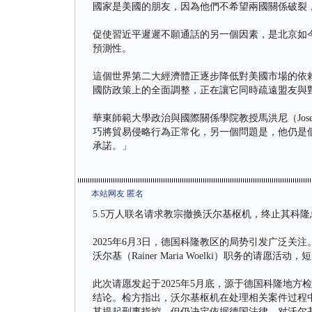
國家是美國的朋友，因為他們不希望兩國關係破裂
促使習近平遲遲不願通話的另一個因素，是北京如
預測性。
這個世界第二大經濟體正逐步降低對美國市場的依
國防政策上的全面調整，正在讓它同時疏遠盟友與
華東師範大學政治與國際關係學院教授馬洪尼（Josef 
巧將貿易侵略行為正常化，另一個問題是，他仍是
承諾。」
本站网友 匿名
5.5万人联名请求教宗撤换沃尔基枢机，终止其科
2025年6月3日，德国科隆教区的局势引发广泛关
沃尔基（Rainer Maria Woelki）职务的请
此次请愿发起于2025年5月底，源于德国科隆地
结论。检方指出，沃尔基枢机在处理相关案件过程中
其提起刑事指控，但仍决定依据德国法律，对沃尔基