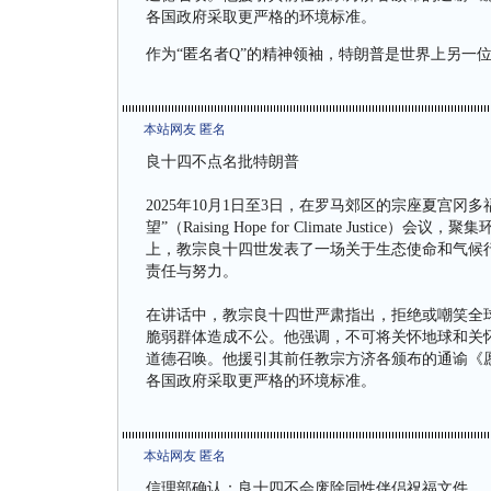
各国政府采取更严格的环境标准。
作为“匿名者Q”的精神领袖，特朗普是世界上另一位
本站网友 匿名
良十四不点名批特朗普
2025年10月1日至3日，在罗马郊区的宗座夏宫冈多福堡
望”（Raising Hope for Climate Jus
上，教宗良十四世发表了一场关于生态使命和气候
责任与努力。
在讲话中，教宗良十四世严肃指出，拒绝或嘲笑全
脆弱群体造成不公。他强调，不可将关怀地球和关
道德召唤。他援引其前任教宗方济各颁布的通谕《愿你受
各国政府采取更严格的环境标准。
本站网友 匿名
信理部确认：良十四不会废除同性伴侣祝福文件