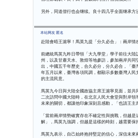
另外，同道偕行也会继续。良十四几乎全面继承方
本站网友 匿名
赴陸會晤王滬寧！馬英九提「分久必合」：兩岸情
前總統馬英九昨日帶領「大九學堂」學子前往大陸
州，以及甘肅天水、敦煌等地參訪，參加兩岸共同
出，中國五千年歷史，合久必分，分久必合，「臺
年五月以來，臺灣各項民調，都顯示多數臺灣人民
的主流民意。
馬英九今日與大陸全國政協主席王滬寧見面，並共
二次訪問中國大陸時，在北京人民大會堂與對岸領
未來的關切，都讓他印象深刻且感動，「也請王主
「當前兩岸情勢確實存在不確定性與挑戰，但越是
解」，馬英九強調，但越是這樣的時刻，越需要保
馬英九表示，自己始終抱持堅定的信心，深信未來