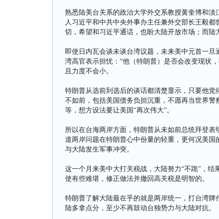
熟悉陆美台关系的政治大学外交系教授黄奎博和淡
人习近平和中共中央外事办主任兼外交部长王毅都曾
切，希望和习近平通话，也盼大陆开放市场；而陆
即使日内瓦会谈未谈台湾议题，未来美中元首一旦
湾高官表示担忧：“他（特朗普）是否会改变现状，
且力度不会小。
特朗普从选前到选后的谈话都清楚显示，只要他觉
不如前，包括美国债务负担沉重，不愿再当世界警
等，想方设法要让美国“再次伟大”。
所以在台海两岸方面，特朗普从未如前总统拜登表
道两岸问题在特朗普心中份量的轻重，更何况美国
与大陆发生军事冲突。
这一个月来美中大打关税战，大陆努力“不跪”，结果特朗
使有些难堪，修正做法并撤回高关税是明智的。
特朗普了解大陆最在乎的就是两岸统一，打台湾牌
陆多拿点分，至少不再鼓动台独势力与大陆对抗。