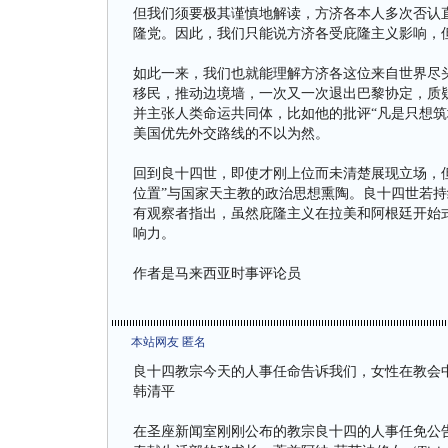
但我们须要极其谨慎地解读，方济各本人多次否认
隆党。因此，我们只能说方济各受庇隆主义影响，
如此一来，我们也就能理解方济各这位来自世界尽
移民，推动边境墙，一次又一次退出巴黎协定，质
并主张人类命运共同体，比如他的批评“凡是只想筑
美国优先外交路线的不以为然。
回到良十四世，即使才刚上位而未清楚展现立场，
位置”与国家天主教的政治思想熏陶。良十四世若
有观察者指出，虽然庇隆主义在拉美和阿根廷开始
响力。
作者是马来西亚时事评论员
本站网友 匿名
良十四教宗今天的人事任命告诉我们，女性在教会
韩清平
在圣座新闻室刚刚公布的教宗良十四的人事任免公