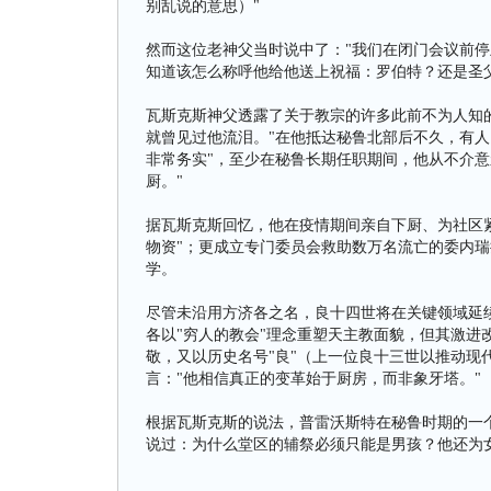
别乱说的意思）"
然而这位老神父当时说中了："我们在闭门会议前
知道该怎么称呼他给他送上祝福：罗伯特？还是圣父？（Rober
瓦斯克斯神父透露了关于教宗的许多此前不为人知的
就曾见过他流泪。"在他抵达秘鲁北部后不久，有人
非常务实"，至少在秘鲁长期任职期间，他从不介意
厨。"
据瓦斯克斯回忆，他在疫情期间亲自下厨、为社区
物资"；更成立专门委员会救助数万名流亡的委内瑞
学。
尽管未沿用方济各之名，良十四世将在关键领域延
各以"穷人的教会"理念重塑天主教面貌，但其激进
敬，又以历史名号"良"（上一位良十三世以推动现
言："他相信真正的变革始于厨房，而非象牙塔。"
根据瓦斯克斯的说法，普雷沃斯特在秘鲁时期的一
说过：为什么堂区的辅祭必须只能是男孩？他还为