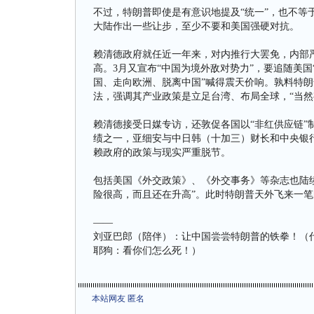
不过，特朗普即使是有意识地提及“统一”，也不等
大陆作出一些让步，至少不要和美国强硬对抗。
赖清德政府就任近一年来，对内推行大罢免，内部严
高。3月又宣布“中国为境外敌对势力”，要追随美国
国、走向欧洲、脱离中国”喊得震天价响。孰料特朗
法，强调其产业政策是立足台湾、布局全球，“当然
赖清德接受日媒专访，还敦促各国以“非红供应链”
绩之一，亚细安与中日韩（十加三）财长和中央银
赖政府的政策与现实严重脱节。
包括美国《外交政策》、《外交事务》等杂志也陆续
险很高，而且还在升高”。此时特朗普天外飞来一笔
——
刘亚巴郎（陪伴）：让中国尝尝特朗普的铁拳！（
耶狗：看你们怎么死！）
本站网友 匿名