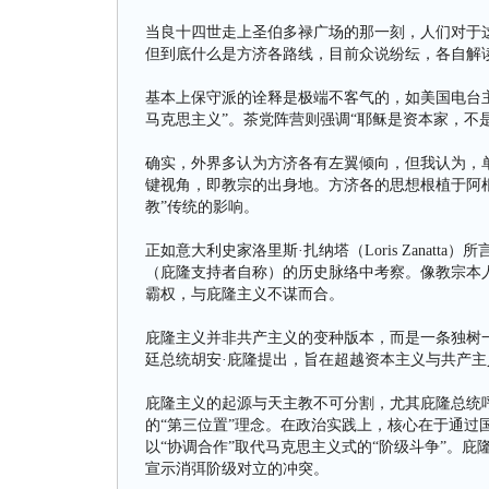
当良十四世走上圣伯多禄广场的那一刻，人们对于
但到底什么是方济各路线，目前众说纷纭，各自解
基本上保守派的诠释是极端不客气的，如美国电台主持人拉
马克思主义”。茶党阵营则强调“耶稣是资本家，不
确实，外界多认为方济各有左翼倾向，但我认为，
键视角，即教宗的出身地。方济各的思想根植于阿根廷
教”传统的影响。
正如意大利史家洛里斯·扎纳塔（Loris Zanat
（庇隆支持者自称）的历史脉络中考察。像教宗本
霸权，与庇隆主义不谋而合。
庇隆主义并非共产主义的变种版本，而是一条独树一帜的“第
廷总统胡安·庇隆提出，旨在超越资本主义与共产
庇隆主义的起源与天主教不可分割，尤其庇隆总统呼应教
的“第三位置”理念。在政治实践上，核心在于通过
以“协调合作”取代马克思主义式的“阶级斗争”。庇
宣示消弭阶级对立的冲突。