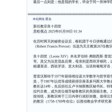
最后一点则是：他是我的学长，毕业于同一所神学院
本站网友 匿名
新任教宗良十四世
意欧视点 2025年05月09日 01:34
在历时两天的秘密会议后，枢机团于今日傍晚通过白
（Robert Francis Prevost）当选为天主教第26
良十四世（Leone XIV）本名罗伯特·弗朗西斯·普雷沃斯特（
哥。其父为法意混血后裔，母亲则是西班牙移民，
精通英语、西班牙语、意大利语、法语和葡萄牙语
普雷沃斯特于1977年获得维拉诺大学数学与哲学双
造，于1987年以优等成绩获得宗座圣多玛斯大学教
教长达14年，先后担任丘卢卡纳斯教区秘书长、特
拉约主教，成为首位领导秘鲁教区的美国籍主教。2
按传统，新教宗将于三日内举行就职弥撒。值得注意
的教宗（1758-1769年在位）以推动教会学术