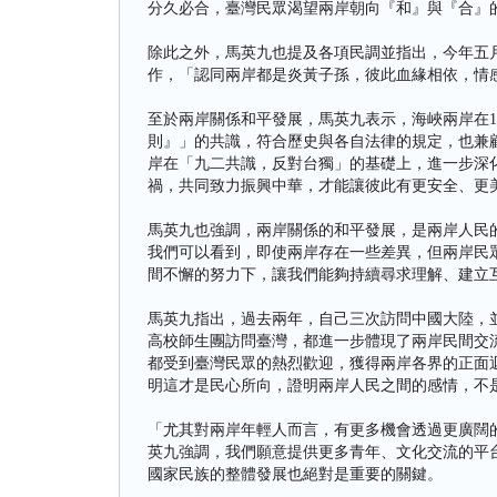
分久必合，臺灣民眾渴望兩岸朝向『和』與『合』
除此之外，馬英九也提及各項民調並指出，今年五
作，「認同兩岸都是炎黃子孫，彼此血緣相依，情
至於兩岸關係和平發展，馬英九表示，海峽兩岸在1
則』」的共識，符合歷史與各自法律的規定，也兼
岸在「九二共識，反對台獨」的基礎上，進一步深
禍，共同致力振興中華，才能讓彼此有更安全、更
馬英九也強調，兩岸關係的和平發展，是兩岸人民
我們可以看到，即使兩岸存在一些差異，但兩岸民
間不懈的努力下，讓我們能夠持續尋求理解、建立
馬英九指出，過去兩年，自己三次訪問中國大陸，
高校師生團訪問臺灣，都進一步體現了兩岸民間交
都受到臺灣民眾的熱烈歡迎，獲得兩岸各界的正面
明這才是民心所向，證明兩岸人民之間的感情，不
「尤其對兩岸年輕人而言，有更多機會透過更廣闊
英九強調，我們願意提供更多青年、文化交流的平
國家民族的整體發展也絕對是重要的關鍵。