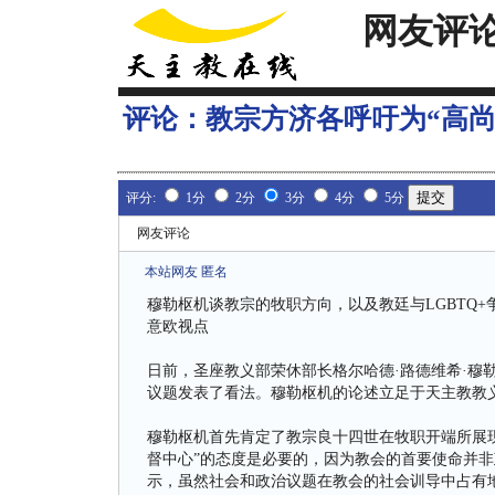
网友评
评论：
教宗方济各呼吁为“高
评分:
1分
2分
3分
4分
5分
网友评论
本站网友 匿名
穆勒枢机谈教宗的牧职方向，以及教廷与LGBTQ+
意欧视点
日前，圣座教义部荣休部长格尔哈德·路德维希·穆勒枢机（G
议题发表了看法。穆勒枢机的论述立足于天主教教
穆勒枢机首先肯定了教宗良十四世在牧职开端所展现的“以基
督中心”的态度是必要的，因为教会的首要使命并非
示，虽然社会和政治议题在教会的社会训导中占有