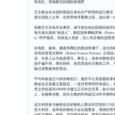
郑杰忆：美籍教宗的国际新视野
天主教会在冷战时期选出来自共产阵营的波兰教宗，
度出现惊人之举，在世界秩序重整之际，选出第一位来
前教宗方济各尚未离世，保守派在他住院期间就开始酝
每天推出新的“候选人”，教廷国务卿帕罗林（Pietro P
e）呼声最高，但候选人很多，没人有足够的选票
在电影、媒体、赌盘和网红的推波助澜下，这次的枢
加哥的普雷沃斯特（Robert Francis Prev
讶。许多人认为他是黑马，事实上，他有传教牧灵
场不偏不倚，擅长聆听，他负责选任主教的工作，
躲过多数媒体的雷达。
平均年龄超过70岁的枢机们，抛开不让美国霸权
教徒在北美建立家园后，一直对梵蒂冈怀有戒心，肯
梵之间也直到1984年才建立正式外交关系，如今
人，在秘鲁传教、担任主教的时间超过20年并拥有
这次有权参与秘密会议的枢机人数达到空前的133
意大利语，选举前的枢机大会议题繁多，谨慎的梵
会旷日废时。然而，不到两天时间，普雷沃斯特在