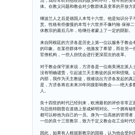
治，我经常听到他在回到故乡时呼吁，在年轻的资
体。在教义问题和教会对少数群体及变革的开放方
继波兰人之后是德国人本笃十六世。他是知识分子
赏。性格有些傲慢的本笃十六世并不像约翰·保禄
休教宗的最后几年，给继任者蒙上了一定的阴影。
来自阿根廷的方济各是历史上第一位以服务于教会
的印象。在某些群体中，他激发了希望，而在另一
官僚机构，一些人担忧会进行更深层次的改革。
对于教会保守派来说，方济各是一位南美洲左派人
没有明确谴责，引起波兰天主教徒的反对和愤慨。
内部，我作为天主教徒，很难说出方济各发起的真
是，方济各将在未来20年间接影响教会——绝大
人。
良十四世的时代已经到来，欧洲最初的评价非常正面
与总统特朗普在道德上形成鲜明对比。一个拥有秘
都可以称他为自己的一员。身为一位高效的管理者
一任的良十三世教宗，致力于定义教会在工业时代
因此，如果有人根据新教宗的国籍，认为他会受到