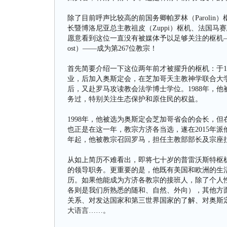
除了目前呼声比较高的前国务卿帕罗林（Parolin
长暨博洛尼亚总主教祖皮（Zuppi）枢机、法国马赛
愿意看到这位一直没有被媒体予以足够关注的枢机——前主教
ost）——成为第267位教宗！
首先简要介绍一下这位两年前才被擢升的枢机：于1
业，后加入奥斯定会，在芝加哥天主教神学联合大学（Cathol
后，又赴罗马攻读教会法学博士学位。1988年，
务过，特别关注生态保护和原住民的权益。
1998年，他被选为奥斯定会芝加哥省会的会长，但在
也正是在这一年，教宗方济各当选，遂在2015年派他再
年起，他被教宗召回罗马，担任主教部部长及宗座
从如上简历不难看出，即将七十岁的普雷沃斯特枢
的领导职务。更重要的是，他既有美国和欧洲的生
历。如果他能成为方济各教宗的接班人，除了个人
各则是我们所熟悉的随和、自然、外向），其他方面
关系、对发达国家和第三世界国家的了解、对奥斯
大语言……。