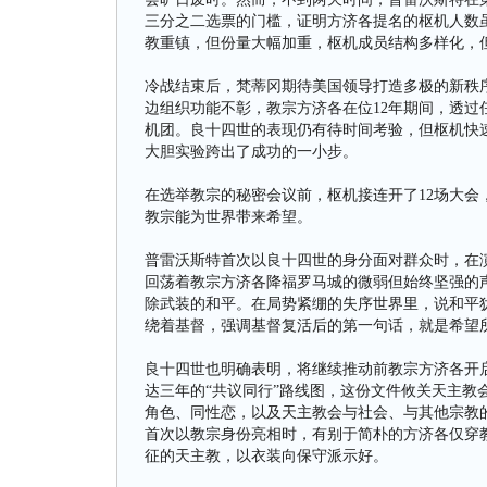
三分之二选票的门槛，证明方济各提名的枢机人数
教重镇，但份量大幅加重，枢机成员结构多样化，
冷战结束后，梵蒂冈期待美国领导打造多极的新秩
边组织功能不彰，教宗方济各在位12年期间，透过
机团。良十四世的表现仍有待时间考验，但枢机快
大胆实验跨出了成功的一小步。
在选举教宗的秘密会议前，枢机接连开了12场大
教宗能为世界带来希望。
普雷沃斯特首次以良十四世的身分面对群众时，在演
回荡着教宗方济各降福罗马城的微弱但始终坚强的
除武装的和平。在局势紧绷的失序世界里，说和平
绕着基督，强调基督复活后的第一句话，就是希望
良十四世也明确表明，将继续推动前教宗方济各开启的“共
达三年的“共议同行”路线图，这份文件攸关天主教
角色、同性恋，以及天主教会与社会、与其他宗教
首次以教宗身份亮相时，有别于简朴的方济各仅穿
征的天主教，以衣装向保守派示好。