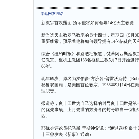
本站网友 匿名
新教宗首次露面 预示他将如何领导14亿天主教徒
新当选天主教罗马教宗的良十四世，星期四（5月
重要线索，预示着他将如何领导拥有14亿信徒的天
综合《纽约时报》和路透社报道，梵蒂冈西斯廷教堂
任教宗。枢机主教团133名枢机主教5月7日开始进
88岁。
现年69岁、原名为罗伯多·方济各·普雷沃斯特（Robert 
秘鲁双国籍，是美国首位教宗。1955年9月14日
理职责。
报道称，良十四世为自己选择的封号良十四世是第
的优先事项。上月去世的方济各的封号取自一位拒绝
西。
耶稣会评论员托马斯·里斯神父说：“通过选择‘良
十三曾发表《新事》通谕）