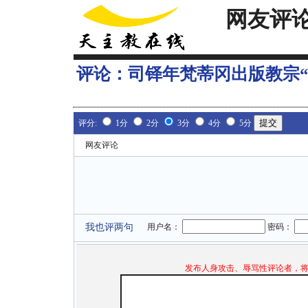
网友评
评论：
司铎年梵蒂冈出版教宗“
评分:
1分
2分
3分
4分
5分
网友评论
我也评两句
用户名：
密码：
发布人身攻击、辱骂性评论者，