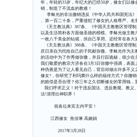
年，年轻的33岁，年纪大的已经50岁，修女们以
销，制造了不流血的教难！
李稣光的非法撤销违反《中华人民共和国宪法》
、第一百二十条，严重侵犯了修女的人格尊严、名
《天主教法典》387条、《中国天主教教区管理
以及生活简朴各方面做圣德的楷模。李稣光做主教六
一枚八千美金的钻戒，供自己享用。还经常在各大
《天主教法典》388条、《中国天主教教区管理
庆日亲自为托给自己的子民献弥撒。李稣光作为主
的活动中为了作秀做弥撒，并且行踪诡秘，很少在
我们敬爱的教宗方济各在3月3日弥撒中强调，表
种伪善是为了让人看见自己，背后却做出许多不义
修女?，你研究了利玛窦什么样的福传方式？你撤
的赔偿是否合理？你三年之久切断修女的零用钱，
我们呼求正义！对于违反国法、违反教规、教义、
法!清理出神职界！
祝各位来宾主内平安！
江西修女 焦佳琳 高婉娟
2017年3月28日