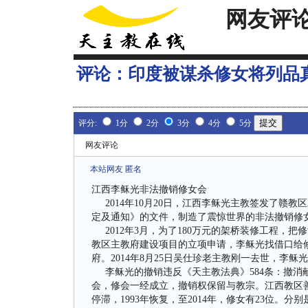
网友评
评论：
印度被谋杀修女将列品
评分:
1分
2分
3分
4分
5分
网友评论
本站网友 匿名
江西李稣光非法撤销修女会
2014年10月20日，江西李稣光主教签发了赣教
定及通知》的文件，制造了震惊世界的非法撤销修
2012年3月，为了180万元的架桥装修工程，把
教区主教府建设项目的立项申请，李稣光找借口给修
府。2014年8月25日吴仕珍老主教刚一去世，李稣光
李稣光的撤销违反《天主教法典》584条：撤消
会，修会一经成立，撤销权保留与教宗。江西教区善导
停滞，1993年恢复，至2014年，修女有23位。分别是