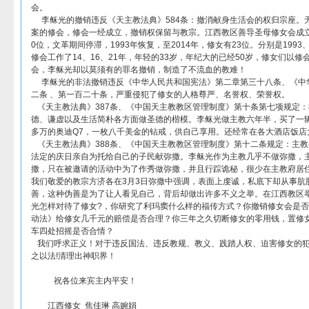
会。
李稣光的撤销违反《天主教法典》584条：撤消献身生活会的权归宗座。
案的修会，修会一经成立，撤销权保留与教宗。江西教区善导圣母修女会成立于1
0位，文革期间停滞，1993年恢复，至2014年，修女有23位。分别是1993、
修会工作了14、16、21年，年轻的33岁，年纪大的已经50岁，修女们以
会，李稣光却以莫须有的罪名撤销，制造了不流血的教难！
李稣光的非法撤销违反《中华人民共和国宪法》第二章第三十八条、《中
二条 、第一百二十条，严重侵犯了修女的人格尊严、名誉权、荣誉权。
《天主教法典》387条、《中国天主教教区管理制度》第十条第七项规定
德、谦虚以及生活简朴各方面做圣德的楷模。李稣光做主教六年半，买了一辆3
多万的奥迪Q7，一枚八千美金的钻戒，供自己享用。还经常在各大酒店饭店
《天主教法典》388条、《中国天主教教区管理制度》第十二条规定：主
法定的庆日亲自为托给自己的子民献弥撒。李稣光作为主教几乎不做弥撒，
撒，只在被邀请的活动中为了作秀做弥撒，并且行踪诡秘，很少在主教府居
我们敬爱的教宗方济各在3月3日弥撒中强调，表面上虔诚，私底下却从事肮
善，这种伪善是为了让人看见自己，背后却做出许多不义之举。在江西教区
光怎样对待了修女?，你研究了利玛窦什么样的福传方式？你撤销修女会是
动法》给修女几千元的赔偿是否合理？你三年之久切断修女的零用钱，置修
车四处招摇是否合情？
我们呼求正义！对于违反国法、违反教规、教义、践踏人权、迫害修女的犯
之以法!清理出神职界！
祝各位来宾主内平安！
江西修女 焦佳琳 高婉娟