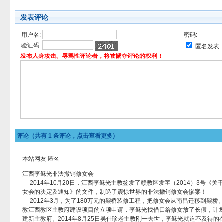
发表评论
用户名:
密码:
验证码:
匿名发表
发布人身攻击、辱骂性评论者，将被褫夺评论的权利！
评论（共有
1
条评论，点击查看更多）
本站网友 匿名
江西李稣光非法撤销修女会
2014年10月20日，江西李稣光主教签发了赣教区发字（2014）3号《
女会的决定及通知》的文件，制造了震惊世界的非法撤销修女会惨案！
2012年3月，为了180万元的架桥装修工程，把修女会从南昌迁移到架桥。
教江西教区主教府建设项目的立项申请，李稣光找借口给修女放了长假，计划
建新主教府。2014年8月25日吴仕珍老主教刚一去世，李稣光就迫不及待的在2