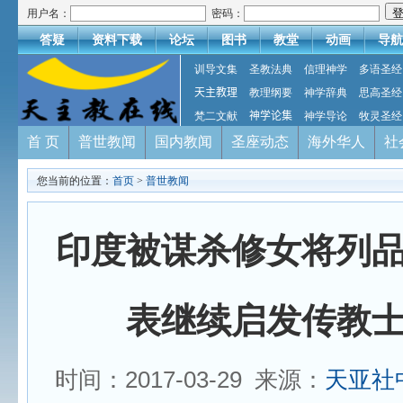
用户名：
密码：
答疑
资料下载
论坛
图书
教堂
动画
导航
训导文集
圣教法典
信理神学
多语圣经
天主教理
教理纲要
神学辞典
思高圣经
梵二文献
神学论集
神学导论
牧灵圣经
首 页
普世教闻
国内教闻
圣座动态
海外华人
社
您当前的位置：
首页
>
普世教闻
印度被谋杀修女将列
表继续启发传教
时间：2017-03-29 来源：
天亚社