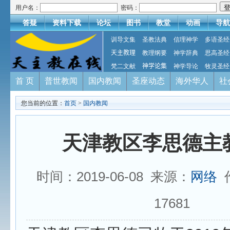
用户名：
密码：
答疑
资料下载
论坛
图书
教堂
动画
导航
训导文集
圣教法典
信理神学
多语圣经
天主教理
教理纲要
神学辞典
思高圣经
梵二文献
神学论集
神学导论
牧灵圣经
首 页
普世教闻
国内教闻
圣座动态
海外华人
社
您当前的位置：
首页
>
国内教闻
天津教区李思德主
时间：2019-06-08 来源：
网络
作
17681