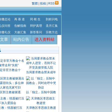
繁體
|
投稿
|
RSS
弥撒总论
再 慕 道
同 根 生
剖析闪电
礼仪问答
告解指南
辩护真理
圣月汇集
弥撒礼仪
大赦汇集
新答客问
宗教方志
文章
站内公告
进入资料站
讯
定非官方教会十
当局要求教会禁未成年
区郭主教被驱逐
以「独立」压制中国教
主教：情愿被打压
天津教区李思德主教逝