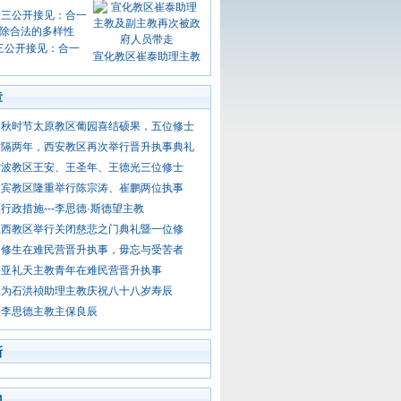
三公开接见：合一
宣化教区崔泰助理主教
章
金秋时节太原教区葡园喜结硕果，五位修士
时隔两年，西安教区再次举行晋升执事典礼
宁波教区王安、王圣年、王德光三位修士
宜宾教区隆重举行陈宗涛、崔鹏两位执事
行政措施---李思德·斯德望主教
江西教区举行关闭慈悲之门典礼暨一位修
四修生在难民营晋升执事，毋忘与受苦者
利亚礼天主教青年在难民营晋升执事
区为石洪祯助理主教庆祝八十八岁寿辰
区李思德主教主保良辰
新
门