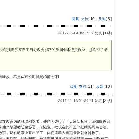
回复
支持
[
10
]
反对
[
5
]
2017-11-19 09:17:52 发表
[3 楼]
竟然找走独立自主自办教会邪路的爱国会李连贵祝圣。那次找了爱
有缘故，不是皮裤没毛就是棉裤太薄!
回复
支持
[
11
]
反对
[
10
]
2017-11-18 21:39:41 发表
[2 楼]
些在教會內的既得利益者，他們大聲說：「大家站起來，準備聽教宗
來他們希望教廷會簽署一個協議，把現在的不正常狀態認同為合法。
教宗，現在教宗快要出聲了，你們這群人肯定很快就會背教了。」
天主的教、耶穌的教，在這教會內最高權威是教宗 ―― 耶穌在世