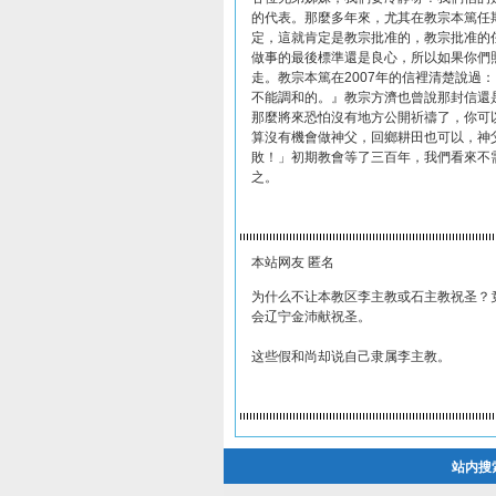
的代表。那麼多年來，尤其在教宗本篤任
定，這就肯定是教宗批准的，教宗批准的
做事的最後標準還是良心，所以如果你們
走。教宗本篤在2007年的信裡清楚說過
不能調和的。』教宗方濟也曾說那封信還
那麼將來恐怕沒有地方公開祈禱了，你可
算沒有機會做神父，回鄉耕田也可以，神
敗！」初期教會等了三百年，我們看來不
之。
本站网友 匿名
为什么不让本教区李主教或石主教祝圣？
会辽宁金沛献祝圣。
这些假和尚却说自己隶属李主教。
站内搜