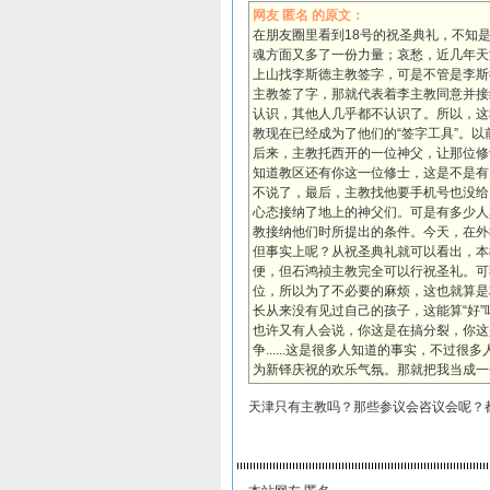
网友 匿名 的原文：
在朋友圈里看到18号的祝圣典礼，不知
魂方面又多了一份力量；哀愁，近几年天
上山找李斯德主教签字，可是不管是李斯
主教签了字，那就代表着李主教同意并接
认识，其他人几乎都不认识了。所以，这
教现在已经成为了他们的“签字工具”。
后来，主教托西开的一位神父，让那位修
知道教区还有你这一位修士，这是不是有
不说了，最后，主教找他要手机号也没给
心态接纳了地上的神父们。可是有多少人
教接纳他们时所提出的条件。今天，在外
但事实上呢？从祝圣典礼就可以看出，本
便，但石鸿祯主教完全可以行祝圣礼。可
位，所以为了不必要的麻烦，这也就算是
长从来没有见过自己的孩子，这能算“好”
也许又有人会说，你这是在搞分裂，你这
争......这是很多人知道的事实，不
为新铎庆祝的欢乐气氛。那就把我当成一个
天津只有主教吗？那些参议会咨议会呢？