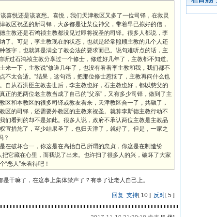
是该喜悦还是该哀愁。喜悦，我们天津教区又多了一位司铎，在救灵
津教区祝圣的新司铎，大多都是让某位神父，带着早已拟好的信，
德主教还是石鸿祯主教都没见过即将祝圣的司铎。很多人都说，李
纳了。可是，李主教现在的状态，也就是经常照顾主教的几个人还
种签字，也就算是满全了教会法的要求而已。说句难听点的话，主
以前听过石鸿祯主教分享过一个修士，修道好几年了，主教都不知道。
士来一下，主教说“修道几年了，也没有看看李主教和我，我们都不
点不太合适。”结果，这句话，把那位修士惹恼了，主教再问什么也
。自从石洪臣主教去世后，李主教也好，石主教也好，都以慈父的
真正的把两位老主教当成了自己的“父亲”，又有多少司铎，做到了主
教区和本教区的很多司铎或教友看来，天津教区合一了，共融了，
教区的司铎，还需要外教区的主教来祝圣。就算李斯德主教行动不
我们看到的却不是如此。很多人说，政府不承认两位主教是主教品
权宜措施了，至少结果圣了，也归天津了，就好了。但是，一家之
吗？
是在破坏合一，你这是在高抬自己所谓的忠贞，你这是在制造纷
过很多人把它藏在心里，而我说了出来。也许扫了很多人的兴，破坏了大家
“恶人”来看待吧！
都是干嘛了，在这事上集体禁声了？有事了让老人自己上。
回复
支持
[
10
]
反对
[
5
]