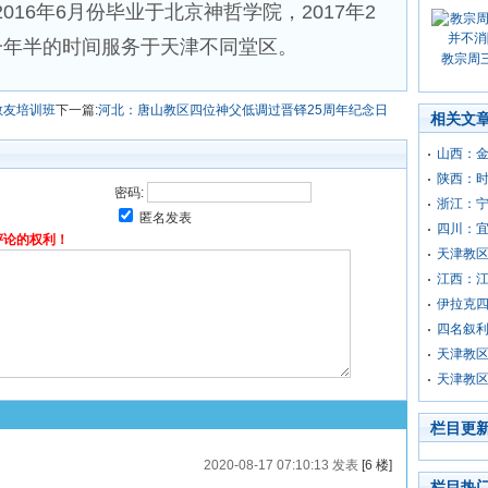
16年6月份毕业于北京神哲学院，2017年2
一年半的时间服务于天津不同堂区。
教宗周
教友培训班
下一篇:
河北：唐山教区四位神父低调过晋铎25周年纪念日
相关文
山西：
陕西：
密码:
浙江：
匿名发表
四川：
评论的权利！
天津教区
江西：
伊拉克
四名叙
天津教
天津教
栏目更
2020-08-17 07:10:13 发表
[6 楼]
栏目热