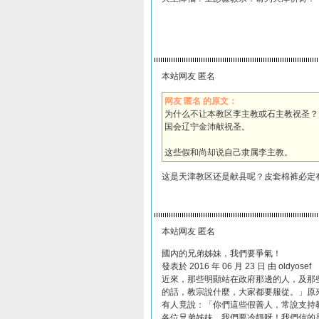
本站网友 匿名
网友 匿名 的原文：
为什么不让本教区李主教或石主教祝圣？
国会辽宁金沛献祝圣。
这些假和尚却说自己隶属李主教。
这是天津教区还是献县呢？皮套棉裤必定
本站网友 匿名
國內的兄弟姊妹，我們要爭氣！
發表於 2016 年 06 月 23 日 由 oldyosef
近來，那些明顯站在政府那邊的人，及那
的話，教宗說什麼，大家都要服從。」原
有人竟說：「你們這些假善人，常說支持
各位兄弟姊妹，我們要冷靜呀！我們信的是