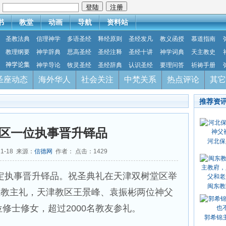
：
书
教堂
动画
导航
资料站
圣教法典
信理神学
多语圣经
释经原则
圣经发凡
教义函授
慕道指南
教理纲要
神学辞典
思高圣经
圣经注释
圣经十讲
神学词典
天主教史
神学论集
神学导论
牧灵圣经
圣经辞典
认识圣经
要理问答
祈祷手册
圣座动态
海外华人
社会关注
中梵关系
热点评论
其它
推荐资
区一位执事晋升铎品
河北保
11-18 来源：
信德网
作者： 点击：
1429
奥定执事晋升铎品。祝圣典礼在天津双树堂区举
闽东教
主教主礼，天津教区王景峰、袁振彬两位神父
位修士修女，超过2000名教友参礼。
郭希锦