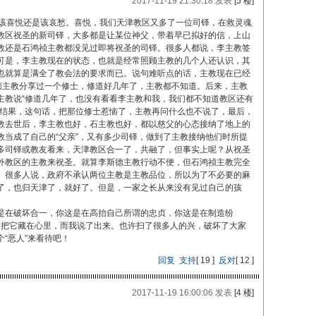
2017-11-19 21:30:18 发表
[5 楼]
是该喜悦还是该哀愁。喜悦，我们天津教区又多了一位司铎，在救灵魂
教区祝圣的新司铎，大多都是让某位神父，带着早已拟好的信，上山
教还是石鸿祯主教都没见过即将祝圣的司铎。很多人都说，李主教签
可是，李主教现在的状态，也就是经常照顾主教的几个人还认识，其
也就算是满全了教会法的要求而已。说句难听点的话，主教现在已经
鸿祯主教分享过一个修士，修道好几年了，主教都不知道。后来，主教
主教说“修道几年了，也没有看看李主教和我，我们都不知道教区还有
”结果，这句话，把那位修士惹恼了，主教再问什么也不说了，最后，
教去世后，李主教也好，石主教也好，都以慈父的心态接纳了地上的
教当成了自己的“父亲”，又有多少司铎，做到了主教接纳他们时所提
多司铎或教友看来，天津教区合一了，共融了，但事实上呢？从祝圣
外教区的主教来祝圣。就算李斯德主教行动不便，但石鸿祯主教完全
。很多人说，政府不承认两位主教是主教品位，所以为了不必要的麻
了，也归天津了，就好了。但是，一家之长从来没有见过自己的孩
是在破坏合一，你这是在高抬自己所谓的忠贞，你这是在制造纷
很多人把它藏在心里，而我说了出来。也许扫了很多人的兴，破坏了大家
“恶人”来看待吧！
回复
支持
[
19
]
反对
[
12
]
2017-11-19 16:00:06 发表
[4 楼]