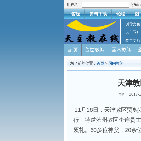
用户名：
密码
答疑
资料下载
论坛
图
训导文集
天主教理
梵二文献
首 页
普世教闻
国内教闻
您当前的位置：
首页
>
国内教闻
天津教
时间：2017-
11月18日，天津教区贾
行，特邀沧州教区李连贵
襄礼。60多位神父，20余