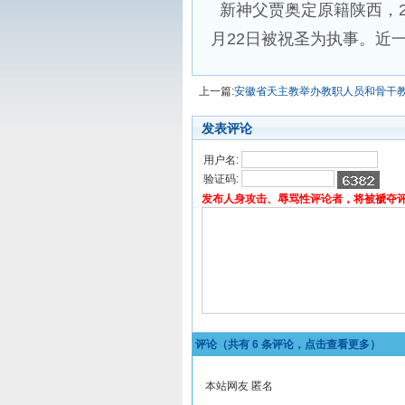
新神父贾奥定原籍陕西，20
月22日被祝圣为执事。近
上一篇:
安徽省天主教举办教职人员和骨干
发表评论
用户名:
验证码:
发布人身攻击、辱骂性评论者，将被褫夺
评论（共有
6
条评论，点击查看更多）
本站网友 匿名