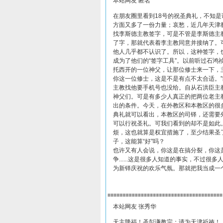
本站网友 匿名
在朋友圈里看到18号的祝圣典礼，不知
方面又多了一份力量；哀愁，近几年天津
找李斯德主教签字，可是不管是李斯德主
了字，那就代表着李主教同意并接纳了。
他人几乎都不认识了。所以，这种签字，
成为了他们的“签字工具”。以前听过石
托西开的一位神父，让那位修士来一下，
你这一位修士，这是不是有点不太合适。
主教找他要手机号也没给。自从石洪臣主
神父们。可是有多少人真正的把两位老主
出的条件。今天，在外教区和本教区的很
典礼就可以看出，本教区的司铎，还需要
可以行祝圣礼。可我们看到的却不是如此
烦，这也就算是权宜措施了，至少结果圣
子，这能算“好”吗？
也许又有人会说，你这是在搞分裂，你这
争......这是很多人知道的事实，不过
为新铎庆祝的欢乐气氛。那就把我当成一个
本站网友 张秀华
天主降福！圣彭谦教宗：请为天津祈祷！