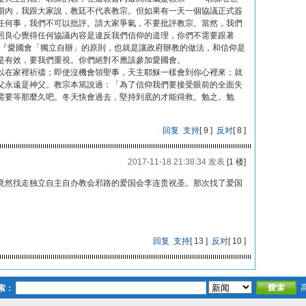
期內，我跟大家說，教廷不代表教宗。但如果有一天一個協議正式簽
任何事，我們不可以批評。請大家爭氣，不要批評教宗。當然，我們
照良心覺得任何協議內容是違反我們信仰的道理，你們不需要跟著
：『愛國會「獨立自辦」的原則，也就是讓政府辦教的做法，和信仰是
是有效，要我們重視。你們絕對不應該參加愛國會。
以在家裡祈禱；即使沒機會領聖事，天主耶穌一樣會到你心裡來；就
父永遠是神父。教宗本篤說過：「為了信仰我們要接受眼前的全面失
需要等那麼久吧。冬天快會過去，堅持到底的才能得救。勉之。勉
回复
支持
[
9
]
反对
[
8
]
2017-11-18 21:38:34 发表
[1 楼]
竟然找走独立自主自办教会邪路的爱国会李连贵祝圣。那次找了爱国
回复
支持
[
13
]
反对
[
10
]
索：