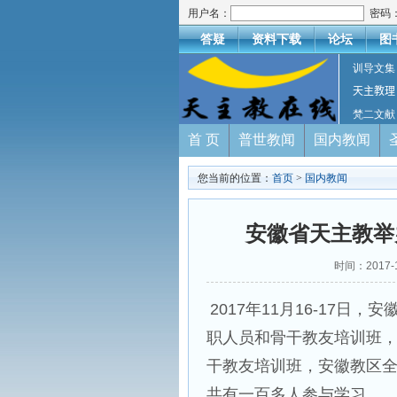
用户名：
密码
答疑
资料下载
论坛
图
训导文集
天主教理
梵二文献
首 页
普世教闻
国内教闻
您当前的位置：
首页
>
国内教闻
安徽省天主教举
时间：2017-
2017年11月16-17
职人员和骨干教友培训班
干教友培训班，安徽教区
共有一百多人参与学习。