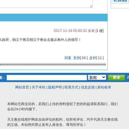
2017-11-19 05:00:32 发表
[1 楼]
从政府，独立于教宗独立于教会去服从教外人的领导！
回复
支持
[
24
]
反对
[
11
]
索：
网站首页
|
关于本站
|
版权声明
|
联系方式
|
信息反馈
|
新站收录
本网站无商业目的，若我们上传的资料侵犯了您的利益请联系我们，我们
会在24小时内撤下。
天主教在线维护网友自由评论的权利，但所有评论，均不代表天主教在线
的立场。本站绝对禁止发布人身攻击、辱骂性评论！