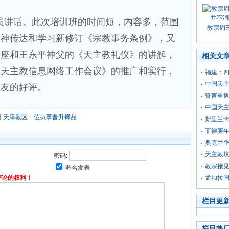
讲话。此次培训班的时间短，内容多，范围
教宗周
精神传达和学习新修订《宗教事务条例》，又
讲座和王东平神父的《天主教礼仪》的讲解，
相关文
国天主教信息网络工作会议》的推广和实行，
福建：
中国天
教友的好评。
誓言重返
中国天主
:
天津教区一位执事晋升铎品
斯里兰
菲律宾
奥克兰华
天主教坟
密码:
教宗接
匿名发表
评论的权利！
孟加拉
栏目更
栏目热