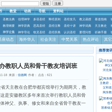
：
书
教堂
动画
导航
资料站
圣教法典
信理神学
多语圣经
释经原则
圣经发凡
教义函授
慕道指南
教理纲要
神学辞典
思高圣经
圣经注释
圣经十讲
神学词典
天主教史
神学论集
神学导论
牧灵圣经
圣经辞典
认识圣经
要理问答
祈祷手册
圣座动态
海外华人
社会关注
中梵关系
热点评论
其它
推荐资
办教职人员和骨干教友培训班
河北保
11-18 来源：
信德网
作者： 点击：
621
日，安徽省天主教在合肥华都宾馆举行为期两天，教
闽东教
，这是安徽教区多年来首次举行教职人员和骨
全体神父、执事、修女和来自全省骨干教友一
郭希锦