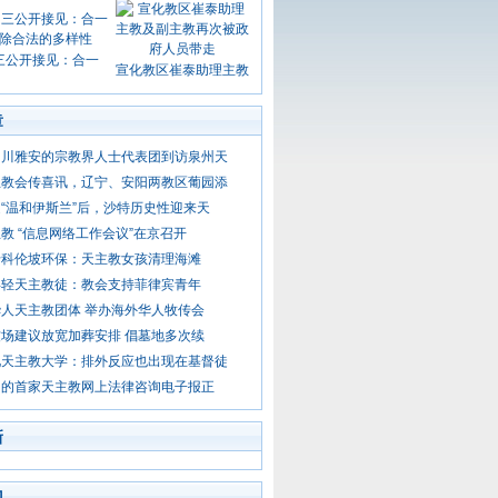
三公开接见：合一
宣化教区崔泰助理主教
章
四川雅安的宗教界人士代表团到访泉州天
主教会传喜讯，辽宁、安阳两教区葡园添
“温和伊斯兰”后，沙特历史性迎来天
教 “信息网络工作会议”在京召开
卡科伦坡环保：天主教女孩清理海滩
年轻天主教徒：教会支持菲律宾青年
人天主教团体 举办海外华人牧传会
场建议放宽加葬安排 倡墓地多次续
见天主教大学：排外反应也出现在基督徒
国的首家天主教网上法律咨询电子报正
新
门