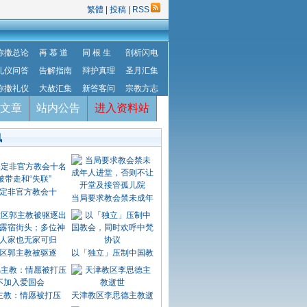
繁體
|
投稿
|
RSS
弥撒总论
再 慕 道
同 根 生
剖析闪电
礼仪问答
告解指南
辩护真理
圣月汇集
弥撒礼仪
大赦汇集
新答客问
宗教方志
文章
站内公告
进入资料站
讯
定非官方教会十
当局要求教会禁未成年
区郭主教被驱逐
以「独立」压制中国教
主教：情愿被打压
天津教区李思德主教逝