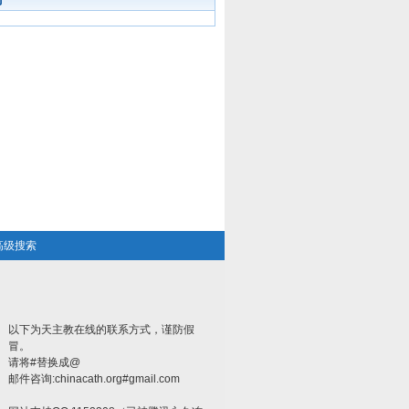
高级搜索
以下为天主教在线的联系方式，谨防假
冒。
请将#替换成@
邮件咨询:chinacath.org#gmail.com