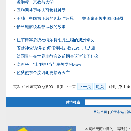
龚鹏程：宗教与大学
互联网使更多人可接触神学
王帅：中国东正教的现状与反思——兼论东正教中国化问题
恰当地解读基督宗教的故事
让菲律宾总统杜特尔特七孔生烟的澳洲修女
若瑟神父访谈-如何陪伴同志教友及同志人群
法国青年在世界主教会议前期会议讨论了什么
卓新平：“士”的担当与宗教学的未来
监狱使东帝汶囚犯更接近天主
下一页
尾页
页次：1/4 每页30 总数93 首页 上一页
转到:
站内搜索：
网站首页
|
关于本站
|
版
本网站无商业目的，若我们上