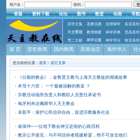
用户名：
密码：
答疑
资料下载
论坛
图书
教堂
动画
导航
训导文集
圣教法典
信理神学
多语圣经
天主教理
教理纲要
神学辞典
思高圣经
梵二文献
神学论集
神学导论
牧灵圣经
首 页
普世教闻
国内教闻
圣座动态
海外华人
社
您当前的位置：
首页
>
其它文章
《分裂的教会》：金鲁贤主教与上海天主教徒的艰难故事
本笃十六世： 一个最被误解的教皇 ？
宗教活动场所负责人和教职人员责任承诺书
匈牙利布达佩斯华人天主教会
卓新平：保护公民信仰自由，促进宗教服务社会
崔保仲─一位地下教会神父还俗的心路历程
教宗公开接见：与不同信仰者搭建桥梁，绝不可攻击他们