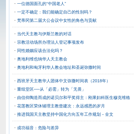
一位德国面孔的“中国老人”
一定不确定：我们能确定自己的性别吗？
梵蒂冈第二届大公会议中女性的角色与贡献
当代天主教与伊斯兰教的对话
宗教活动场所办理法人登记事项发布
同性婚姻应该合法化吗？
奥地利维也纳华人天主教会
奥地利和匈牙利华人教会地址和圣诞弥撒时间
西班牙天主教华人团体中文弥撒时间表（2018年）
重组堂区──从「必需」转为「无畏」
由信仰陶造而成的诺贝尔和平奖得主：刚果妇科医生穆克维格
花莲教区荣休辅理主教曾建次：永远感恩的岁月
推进我国天主教坚持中国化方向五年工作规划－全文
成功福音：危险与差异