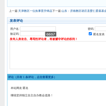
上一篇:
天津教区一位执事晋升铎品
下一篇:
山东：济南教区胡庄圣婴仁爱基基
发表评论
用户名:
密码:
验证码:
匿名发表
发布人身攻击、辱骂性评论者，将被褫夺评论的权利！
评论（共有
1
条评论，点击查看更多）
本站网友 匿名
继续坚持独立自主自办教会道路！