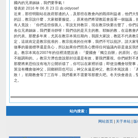
國內的兄弟姊妹，我們要爭氣！
發表於 2016 年 06 月 23 日 由 oldyosef
近來，那些明顯站在政府那邊的人，及那些在教會內的既得利益者，他們大
的話，教宗說什麼，大家都要服從。」原來他們希望教廷會簽署一個協議，
有人竟說：「你們這些假善人，常說支持教宗，現在教宗快要出聲了，你們
各位兄弟姊妹，我們要冷靜呀！我們信的是天主的教、耶穌的教，在這教會內
的代表。那麼多年來，尤其在教宗本篤任期內，我跟大家說，教廷不代表教
定，這就肯定是教宗批准的，教宗批准的任何事，我們不可以批評。請大家
做事的最後標準還是良心，所以如果你們照良心覺得任何協議內容是違反我
走。教宗本篤在2007年的信裡清楚說過：『愛國會「獨立自辦」的原則，
不能調和的。』教宗方濟也曾說那封信還是有效，要我們重視。你們絕對不
那麼將來恐怕沒有地方公開祈禱了，你可以在家裡祈禱；即使沒機會領聖事
算沒有機會做神父，回鄉耕田也可以，神父永遠是神父。教宗本篤說過：「
敗！」初期教會等了三百年，我們看來不需要等那麼久吧。冬天快會過去，
之。
站内搜索：
网站首页
|
关于本站
|
版