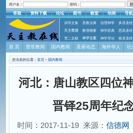
用户名：
密码：
答疑
资料下载
论坛
图书
教堂
动画
导航
训导文集
圣教法典
信理神学
多语圣经
天主教理
教理纲要
神学辞典
思高圣经
梵二文献
神学论集
神学导论
牧灵圣经
首 页
普世教闻
国内教闻
圣座动态
海外华人
社
您当前的位置：
首页
>
国内教闻
河北：唐山教区四位
晋铎25周年纪
时间：2017-11-19 来源：
信德网