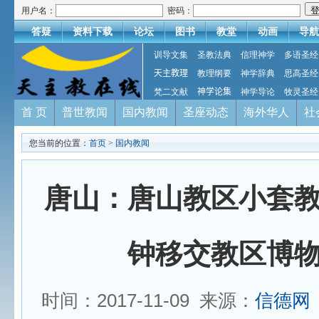
用户名：
密码：
答疑
资料下载
论坛
图书
教堂
动画
导航
训导文集
圣教法典
信理神学
多语圣经
天主教理
教理纲要
神学辞典
思高圣经
梵二文献
神学论集
神学导论
牧灵圣经
首 页
普世教闻
国内教闻
圣座动态
海外华人
社
您当前的位置：
首页
>
国内教闻
唐山：唐山教区小套
钟移交教区博
时间：2017-11-09 来源：
信德网