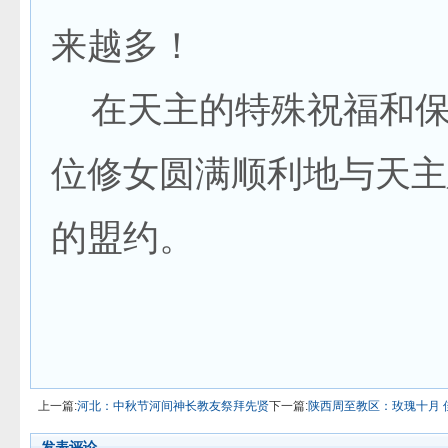
来越多！
在天主的特殊祝福和保
位修女圆满顺利地与天主
的盟约。
上一篇:
河北：中秋节河间神长教友祭拜先贤
下一篇:
陕西周至教区：玫瑰十月 
发表评论