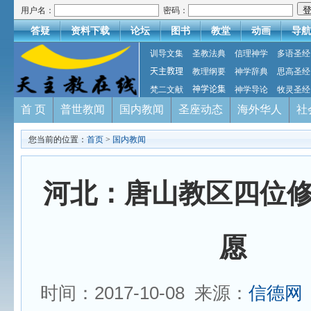
用户名：
密码：
答疑
资料下载
论坛
图书
教堂
动画
导航
训导文集
圣教法典
信理神学
多语圣经
天主教理
教理纲要
神学辞典
思高圣经
梵二文献
神学论集
神学导论
牧灵圣经
首 页
普世教闻
国内教闻
圣座动态
海外华人
社
您当前的位置：
首页
>
国内教闻
河北：唐山教区四位
愿
时间：2017-10-08 来源：
信德网