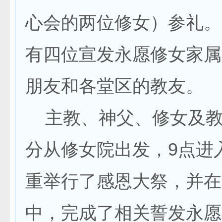
心会的两位修女）参礼。
有四位宣发永愿修女家属
朋友和各堂区的教友。
主教、神父、修女及教友
分从修女院出发，9点进
重举行了感恩大祭，并在
中，完成了相关誓发永愿