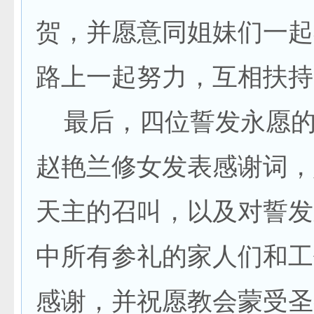
贺，并愿意同姐妹们一起
路上一起努力，互相扶持
最后，四位誓发永愿的
赵艳兰修女发表感谢词，
天主的召叫，以及对誓发
中所有参礼的家人们和工
感谢，并祝愿教会蒙受圣