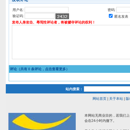
用户名:
密码:
验证码:
匿名发表
发布人身攻击、辱骂性评论者，将被褫夺评论的权利！
评论（共有
0
条评论，点击查看更多）
站内搜索：
网站首页
|
关于本站
|
版
本网站无商业目的，若我们上
会在24小时内撤下。