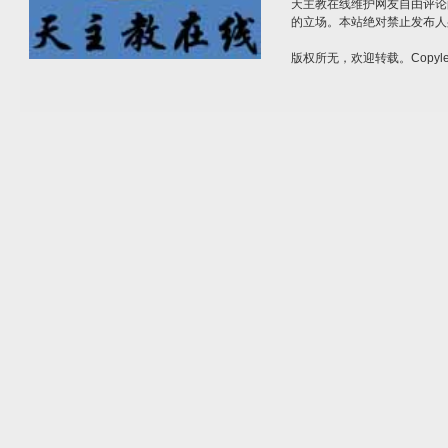
天主教在线维护网友自由评论
的立场。本站绝对禁止发布人
版权所无，欢迎转载。Copylef