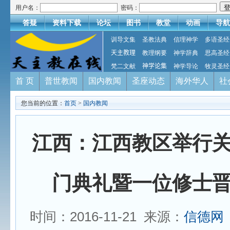
用户名：
密码：
答疑
资料下载
论坛
图书
教堂
动画
导航
训导文集
圣教法典
信理神学
多语圣经
天主教理
教理纲要
神学辞典
思高圣经
梵二文献
神学论集
神学导论
牧灵圣经
首 页
普世教闻
国内教闻
圣座动态
海外华人
社
您当前的位置：
首页
>
国内教闻
江西：江西教区举行
门典礼暨一位修士
时间：2016-11-21 来源：
信德网