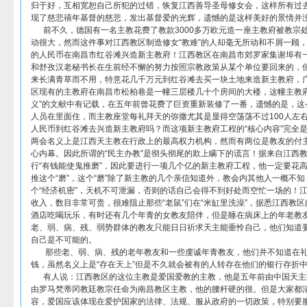
归于好，互相宽恕自己所犯的过错，恢复江西善导圣母修女会，这样所有过
现了慈悲禧年基督的慈悲，发出基督爱的光辉，遗憾的是这样美好的景情并
前不久，德国有一名主教花费了教款3000多万欧元造一座主教府被教宗
动很大，然而这件事对江西教区制造修女“教难”的人却毫无所动和不屑一顾
的人民币在南昌市红谷滩兴造新主教府！江西教区在南昌市郊罗家集谢埠有
和舒孜汉老秘书长在生前经不懈的努力按照宗教政策从某个单位要回来的，
来长满青草而不用，特意花几千万元到红谷滩去买一块土地来造新主教府，
区现有的主教府在南昌市松柏巷是一幢三层楼几十个房间的大楼，这幢主教府
义”的文献中有记载，在五年前曾花费了巨资重新装修了一番，遗憾的是，这
人员在里面住，而主教座堂每礼拜天的弥撒尤其是显得空荡荡不过100人左
人民币到红谷滩去兴造新主教府吗？而这项新主教府工程的“核心内容”完全
两会名义上是江西天主教在行政上的最高权力机构，然而有两位是教友的付
心内幕。因此所谓的“民主办教”是彻头彻尾的欺上瞒下的谎言！据来自江西
行“有钱能使鬼推磨”，因此要进行一项几个亿的新主教府工程，他一定要花
推这个“磨”，这个“磨”除了新主教的几个亲信知道外，教会内其他人一概不
个“经济机密”，天机不可泄漏，否则的话自己会得不到好处而空忙一场的！
收入，数目非常可贵，很难阻止那些“老鼠”们在“米缸里洗澡”，据悉江西教
酒店吃喝玩乐，有时还有几个年青的女教友陪伴，但是睡在病床上的年老教
老、弱、病、残、弱势群体的教友只能日日祈求天主能垂怜自己，他们知道
自己是不可能的。
那些老、弱、病、残的老年教友和一些虔诚年青教友，他们并不知道在礼拜
钱，虽然名义上是“存在天上”但是不久就会被有的人转存在他们的银行存折
有人说：江西教区的这位主教是爱国爱教的主教，他是五年前由中国天主
由罗马梵蒂冈教廷教宗任命为南昌教区主教，他的腰杆硬的很。但是大家都
容，爱国应该体现在爱护国家的法律、法规、服从政府的一切政策，特别要