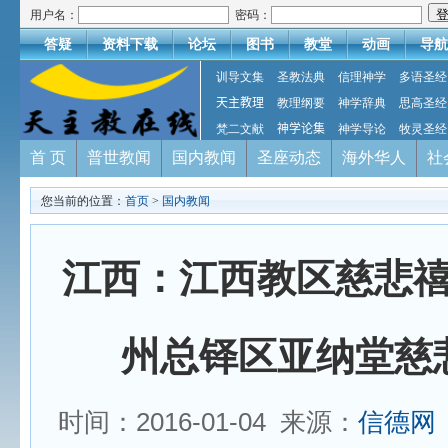
用户名：
密码：
答疑
资料下载
论坛
图书
教堂
动画
导航
训导文集
圣教法典
信理神学
多语圣经
天主教理
教理纲要
神学辞典
思高圣经
梵二文献
神学论集
神学导论
牧灵圣经
首 页
普世教闻
国内教闻
圣座动态
海外华人
社
您当前的位置：
首页
>
国内教闻
江西：江西教区慈悲
州总铎区亚纳堂慈
时间：2016-01-04 来源：
信德网