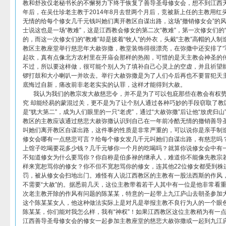
教和舒孜仅老秘书长的不懈努力下终于恢复了善导圣母修女会，想不到江西天
年后，在吴仕珍老主教于2014年8月去世两个月后，竞被新上任的主教用红
无情的给每个修女几千元钱叫她们离开教区自谋出路，这场“撤销修女会”的
士说这也是一场“教难”，这是江西教会修女的第二次“教难”，第一次修女们的“
的，而这一次修女们的“教难”却是披着“牧人”的外衣，头戴“主教”高帽的人
教区主教座堂举行慈悲年大赦弥撒，教堂装饰得很漂亮，在弥撒中还安排了“
起吹，真有点像北方农村里在开庙会那样的热闹，可惜的是天主教会神圣的
不过，所以要这样做，很可能个别人为了填补自己心灵上的空虚，并且祈望
锣打鼓和大小喇叭一并吹去。举行大赦弥撒是为了人们今后再也不要冒犯天主
底悔过自新，痛改前非老老实实的认罪，这样才能得到大赦。
我认为我们的教宗发大赦慈悲令，并不是为了可以包庇那些在教会有权势
究 却能经易的蒙混过关，更不是为了让个别人通过各种巧妙的手段窃取了教区
是“犹大第二”，成为人们眼里的一只“老虎”，通过“大赦弥撒”后让他“放虎归
教区的主教应该通过慈悲大赦弥撒认识到自己在一年前冷酷无情的撤销善导
叫她们离开教区自谋出路，这件事的性质是非常严重的，可以说你是亲手制造
修女会哪有一点慈悲可言？给每个修女发几千元叫她们自谋出路，有慈悲吗
上馆子吃喝要花多少钱？几千元够你一个月的吃喝吗？就算你说修女会中有
不知道修女为什么要骂你？你自称是伯多禄的继承人，难道你不能像先教宗
样来宽恕骂你的修女？你不但不宽恕骂你的修女，连其他22位修女都受到株连
罚，被从修女会扫地出门。难怪有人说江西教区的主教有一股法西斯的作风
不需要“大赦”的。据悉前几天，这位主教带着若干人其中有一位是他非常看
次老主教开除的作风有问题的陈某某，特意的一起带上九江庐山去朝圣参加
这个陈某某女人，他这种做法实际上是对凡是举报主教不良行为人的一个眼
陈某某，你们能对我怎么样，我有“神权”！如果江西教区这位主教稍为有一
江西善导圣母修女会的修女一起参加主教座堂的慈悲大赦弥撒或一起到九江