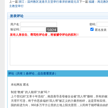
上一篇:
浙江：温州教区龙港天主堂举行泰泽祈祷迎元旦
下一篇:
福建：闽北教
主教堂举行
发表评论
用户名:
密码:
验证码:
匿名发表
发布人身攻击、辱骂性评论者，将被褫夺评论的权利！
评论（共有
1
条评论，点击查看更多）
本站网友 匿名
制造“教难” 的人能得“大赦”吗？
上个世纪的“文革十年浩劫”，南昌善导圣母修女会被“四人帮”撤销，所有的修
天理不可违，终于作恶多端的“四人帮”被正义的力量所粉碎，这是罪有应得
国的前进方向，960多万平方公里的土地上阳光普照，人民终于能呼吸自由