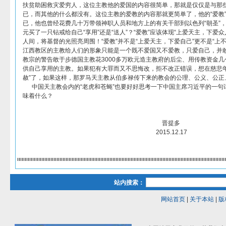
扶贫助困救灾爱穷人，这位主教他的爱国的内容很简单，那就是仅仅是与那些
已，而其他的什么都没有。这位主教的爱教的内容那就更简单了，他的“爱教
已，他也曾经花费几十万带领神职人员和地方上的有关干部到以色列“朝圣”，为
元买了一只钻戒给自己“享用”还是“送人”？“爱教”应该体现“上爱天主，下爱
人间，将基督的光照亮周围！“爱教”并不是“上爱天主，下爱自己”更不是“上
江西教区的主教给人们的形象只能是一个既不爱国又不爱教，只爱自己，并敢
教宗的警告敢于步德国主教花3000多万欧元造主教府的后尘、用传教资金
供自己享用的主教。如果犯有大罪而又不思悔改，拒不改正错误，想在慈悲年，
赦”了，如果这样，那罗马天主教从伯多禄传下来的教会的公理、公义、公正、
中国天主教会内的“老虎和苍蝇”也要好好思考一下中国主席习近平的一句话
味着什么？
晋提多
2015.12.17
站内搜索：
网站首页
|
关于本站
|
版