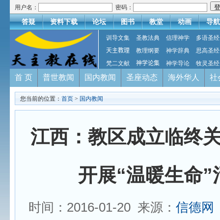
用户名：
密码：
答疑
资料下载
论坛
图书
教堂
动画
导航
训导文集
圣教法典
信理神学
多语圣经
天主教理
教理纲要
神学辞典
思高圣经
梵二文献
神学论集
神学导论
牧灵圣经
首 页
普世教闻
国内教闻
圣座动态
海外华人
社
您当前的位置：
首页
>
国内教闻
江西：教区成立临终
开展“温暖生命”
时间：2016-01-20 来源：
信德网