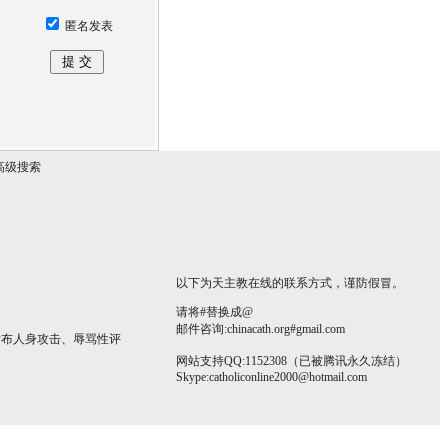
匿名发表
高级搜索
以下为天主教在线的联系方式，谨防假冒。
请将#替换成@
邮件咨询:chinacath.org#gmail.com
发布人身攻击、辱骂性评
网站支持QQ:1152308（已被腾讯永久冻结）
Skype:
catholiconline2000@hotmail.com