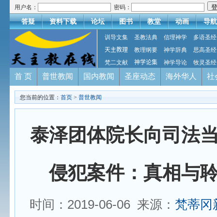
用户名：
密码：
答疑
资料下载
论坛
图书
教堂
动画
导航
训导文集
圣教法典
信理神学
多语圣经
天主教理
教理纲要
神学辞典
思高圣经
梵二文献
神学论集
神学导论
牧灵圣经
首 页
普世教闻
国内教闻
圣座动态
海外华人
社
您当前的位置：
首页
>
普世教闻
泰泽团体院长向司法
侵犯案件：真相与
时间：2019-06-06 来源：
梵蒂冈