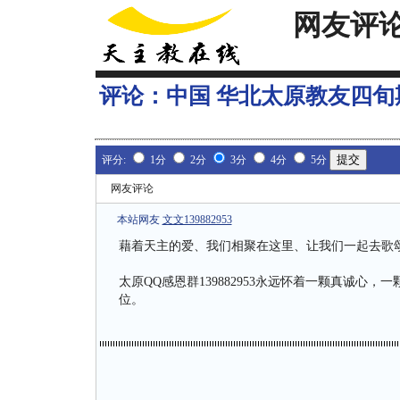
网友评
评论：
中国 华北太原教友四
评分:
1分
2分
3分
4分
5分
网友评论
本站网友
文文139882953
藉着天主的爱、我们相聚在这里、让我们一起去歌
太原QQ感恩群139882953永远怀着一颗真诚
位。