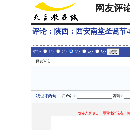
网友评
评论：
陕西：西安南堂圣诞节4
评分:
1分
2分
3分
4分
5分
网友评论
我也评两句
用户名：
密码：
发布人身攻击、辱骂性评论者，