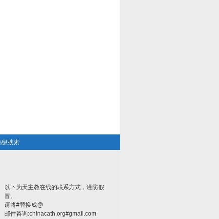
高级搜索
以下为天主教在线的联系方式，谨防假
冒。
请将#替换成@
邮件咨询:chinacath.org#gmail.com