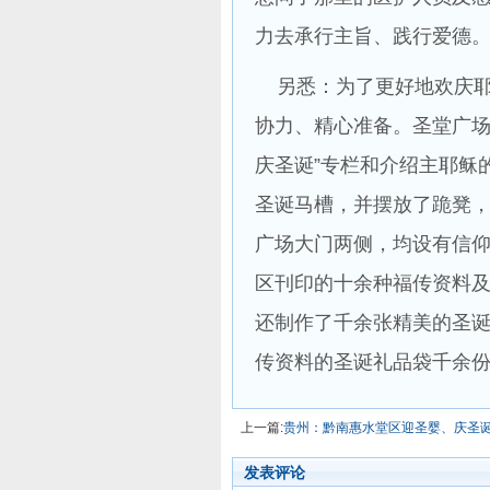
力去承行主旨、践行爱德
另悉：为了更好地欢庆耶
协力、精心准备。圣堂广场
庆圣诞”专栏和介绍主耶稣
圣诞马槽，并摆放了跪凳
广场大门两侧，均设有信
区刊印的十余种福传资料
还制作了千余张精美的圣
传资料的圣诞礼品袋千余
上一篇:
贵州：黔南惠水堂区迎圣婴、庆圣
发表评论