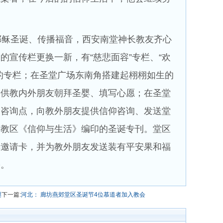
。
稣圣诞、传播福音，西安南堂神长教友齐心
的宣传栏更换一新，有“慈悲面容”专栏、“欢
的专栏；在圣堂广场东南角搭建起栩栩如生的
，供教内外朋友朝拜圣婴、填写心愿；在圣堂
仰咨询点，向教外朋友提供信仰咨询、发送堂
及教区《信仰与生活》编印的圣诞专刊。堂区
诞邀请卡，并为教外朋友发送装有平安果和福
份。
诞
下一篇:
河北： 廊坊燕郊堂区圣诞节4位慕道者加入教会