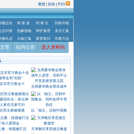
繁體
|
投稿
|
RSS
弥撒总论
再 慕 道
同 根 生
剖析闪电
礼仪问答
告解指南
辩护真理
圣月汇集
弥撒礼仪
大赦汇集
新答客问
宗教方志
文章
站内公告
进入资料站
讯
定非官方教会十
当局要求教会禁未成年
区郭主教被驱逐
以「独立」压制中国教
主教：情愿被打压
天津教区李思德主教逝