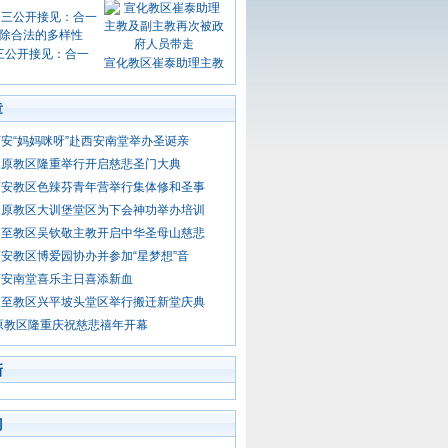
三公开接见：合一
宣化教区崔泰助理主教
章
安“妈妈咪呀”赴西安南堂举办圣诞亲
三原教区隆重举行开启慈悲圣门大典
西安教区色辣芬青年营举行集体修和圣事
三原教区大训堡堂区为下会神功举办培训
周至教区吴钦敬主教开启中华圣母山慈悲
安教区博爱园协办并参加“星梦想”音
西安南堂喜乐主日喜添新血
周至教区兴平坡头堂区举行搬迁新堂庆典
原教区隆重庆祝慈悲禧年开幕
新
门