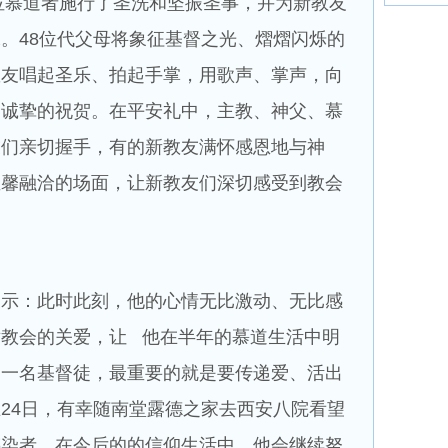
位慕道者施行了圣洗和坚振圣事，并为新教友
。48位代父母将象征基督之光、熠熠闪烁的
教友唱起圣乐、拍起手掌，用歌声、掌声，向
、诚挚的祝贺。在平安礼中，主教、神父、慕
友们亲切握手，有的新教友满怀感恩地与神
温馨融洽的场面，让新教友们深切感受到教会
表示：此时此刻，他的心情无比激动、无比感
教会的关爱，让 他在半年的慕道生活中明
为一名基督徒，最重要的就是要传递爱、活出
24日，有幸随南堂露德之家去西安八院看望
感染者，在今后的的信仰生活中，他会继续努