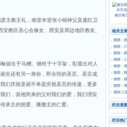
教宗周
彦主教主礼，南堂本堂张小锦神父及庞红卫
西安教区圣心会修女、西安及周边地区教友、
相关文
陕西：西
陕西：
陕西：
陕西：
稣诞生于马槽、牺牲于十字架，彰显出对人
陕西：
陕西：西
稣诞生还有另一身份，即永恒的圣言。圣言成
陕西：
。我们庆祝圣诞不单是庆祝圣言的传递，更多
陕西：
陕西:三
示我们，派祂而来的父对我们的爱，我们理应
、传承主的慈爱、播撒主的仁爱。
栏目更
栏目热