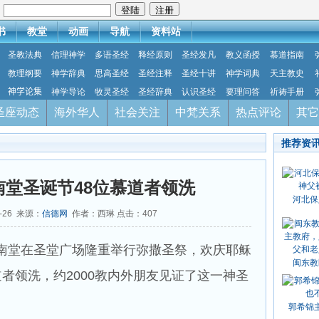
：
书
教堂
动画
导航
资料站
圣教法典
信理神学
多语圣经
释经原则
圣经发凡
教义函授
慕道指南
教理纲要
神学辞典
思高圣经
圣经注释
圣经十讲
神学词典
天主教史
神学论集
神学导论
牧灵圣经
圣经辞典
认识圣经
要理问答
祈祷手册
圣座动态
海外华人
社会关注
中梵关系
热点评论
其它
推荐资
南堂圣诞节48位慕道者领洗
河北保
2-26 来源：
信德网
作者：西琳 点击：
407
西安南堂在圣堂广场隆重举行弥撒圣祭，欢庆耶稣
闽东教
道者领洗，约2000教内外朋友见证了这一神圣
郭希锦