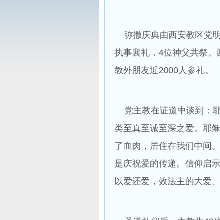
弥撒庆典由西安教区党明
执事襄礼，4位神父共祭。
教外朋友近2000人参礼。
党主教在证道中谈到：耶
类至真至诚至深之爱。耶
了血肉，居住在我们中间
是庆祝爱的传递。信仰启
以爱还爱，效法主的大爱