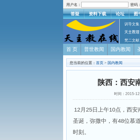
用户名：
密码
答疑
资料下载
论坛
图
训导文集
天主教理
梵二文献
首 页
普世教闻
国内教闻
您当前的位置：
首页
>
国内教闻
陕西：西安
时间：2015-1
12月25日上午10点，
圣诞，弥撒中，有48位慕
时刻。