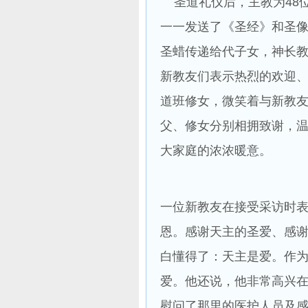
圣道礼仪后，主教为48
一一发送了《圣经》和圣像
圣蜡传递给代子女，神长
新教友们表示热烈的欢迎
道班修女，微笑着与新教
父、修女分别相拥致谢，
大家庭的浓浓暖意。
一位新教友在接受采访时
恩。感谢天主的圣爱、感谢
白懂得了：天主是爱。作
爱。他还说，他非常高兴在
慰问了那里的医护人员及