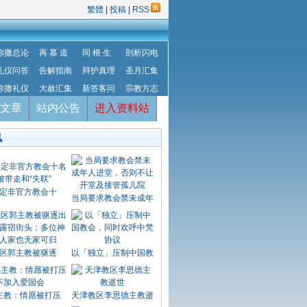
繁體
|
投稿
|
RSS
弥撒总论
再 慕 道
同 根 生
剖析闪电
礼仪问答
告解指南
辩护真理
圣月汇集
弥撒礼仪
大赦汇集
新答客问
宗教方志
文章
站内公告
进入资料站
讯
定非官方教会十
当局要求教会禁未成年
区郭主教被驱逐
以「独立」压制中国教
主教：情愿被打压
天津教区李思德主教逝