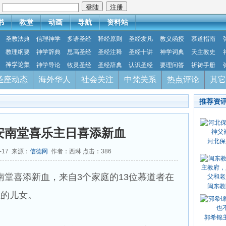
：
书
教堂
动画
导航
资料站
圣教法典
信理神学
多语圣经
释经原则
圣经发凡
教义函授
慕道指南
教理纲要
神学辞典
思高圣经
圣经注释
圣经十讲
神学词典
天主教史
神学论集
神学导论
牧灵圣经
圣经辞典
认识圣经
要理问答
祈祷手册
圣座动态
海外华人
社会关注
中梵关系
热点评论
其它
推荐资
安南堂喜乐主日喜添新血
河北保
2-17 来源：
信德网
作者：西琳 点击：
386
安南堂喜添新血，来自3个家庭的13位慕道者在
闽东教
主的儿女。
郭希锦