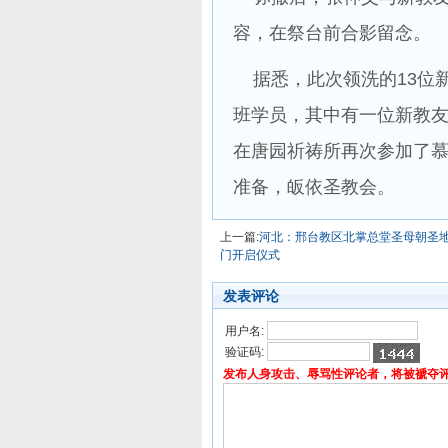
容，在祭台前合影留念。
据悉，此次领洗的13位
班学员，其中有一位新教
在唐园祈祷所再次参加了
准备，皈依圣教会。
上一篇:
河北：邢台教区北掌总堂圣母朝圣
门开启仪式
发表评论
用户名:
验证码:
发布人身攻击、辱骂性评论者，将被褫夺