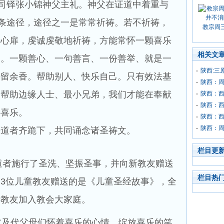
司铎张小锦神父主礼。神父在证道中着重与
两条途径，途径之一是常常祈祷。若不祈祷，
教宗周
开心扉，虔诚虔敬地祈祷，方能常怀一颗喜乐
相关文
爱。一颗善心、一句善言、一份善举、就是一
陕西:三
手留余香。帮助别人、快乐自己。只有效法基
陕西：
爱帮助边缘人士、最小兄弟，我们才能在奉献
陕西：
陕西：
得喜乐。
陕西：
陕西：周
慕道者齐跪下，共同诵念诸圣祷文。
栏目更
道者施行了圣洗、坚振圣事，并向新教友赠送
栏目热
3位儿童教友赠送的是《儿童圣经故事》，全
新教友加入教会大家庭。
及代父母们怀着喜乐的心情、绽放喜乐的笑