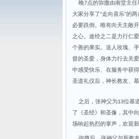
晚7点的弥撒由南堂主任
大家分享了“走向喜乐”的
必要跌倒。唯有向天主敞
之心。途经之二是力行仁
个善的果实。送人玫瑰、
督的圣爱，身体力行去关
中感受快乐、在服务中获
圣道礼仪后，神长教友、
之后，张神父为13位慕
了《圣经》和圣像，其中向
场响起热烈的掌声，欢迎
弥撒后，张神父与新教友