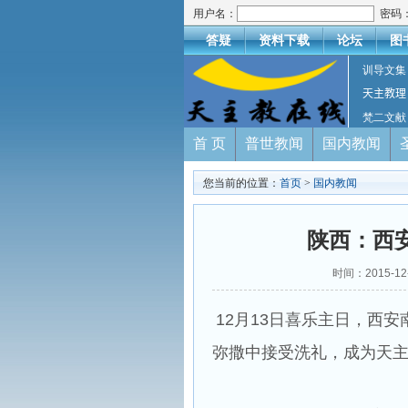
用户名：
密码
答疑
资料下载
论坛
图
训导文集
天主教理
梵二文献
首 页
普世教闻
国内教闻
您当前的位置：
首页
>
国内教闻
陕西：西
时间：2015-1
12月13日喜乐主日，西
弥撒中接受洗礼，成为天