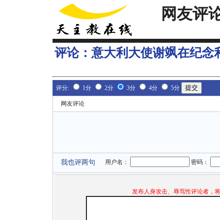
网友评
评论：
意大利大使谢飒在纪念
评分:
1分
2分
3分
4分
5分
网友评论
我也评两句
用户名：
密码：
发布人身攻击、辱骂性评论者，