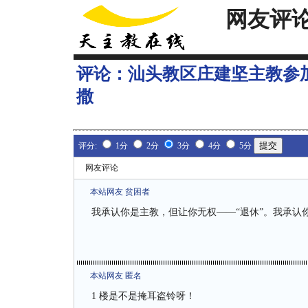
网友评
评论：
汕头教区庄建坚主教参
撒
评分:
1分
2分
3分
4分
5分
网友评论
本站网友 贫困者
我承认你是主教，但让你无权——“退休”。我承认
本站网友 匿名
1 楼是不是掩耳盗铃呀！