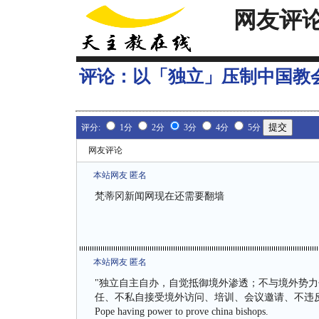
网友评
评论：
以「独立」压制中国教
评分:
1分
2分
3分
4分
5分
网友评论
本站网友 匿名
梵蒂冈新闻网现在还需要翻墙
本站网友 匿名
"独立自主自办，自觉抵御境外渗透；不与境外势
任、不私自接受境外访问、培训、会议邀请、不违反国家有关规定接
Pope having power to prove china bishops.