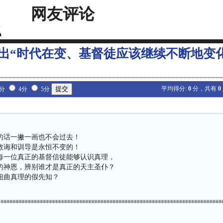
网友评论
出“时代在变、基督徒应该继续不断地变化
平均得分:
0
分，共有
0
3分
4分
5分
的话一撇一画也不会过去！
教诲和训导是永恒不变的！
每一位真正的基督信徒能够认识真理，
的神恩，辨别谁才是真正的天主圣仆？
扭曲真理的假先知？