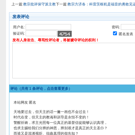
上一篇:
教宗批评保守派主教
下一篇:
教宗方济各：科雷茨枢机是福音的勇敢见
发表评论
用户名:
密码:
验证码:
匿名发表
发布人身攻击、辱骂性评论者，将被褫夺评论的权利！
评论（共有
1
条评论，点击查看更多）
本站网友 匿名
天地要过去，但天主的话一撇一画也不会过去！
时代在变，但天主的教诲和训导是永恒不变的！
警醒祈祷，求主光照每一位真正的基督信徒能够认识真理，
也求主赐给我们分辨的神恩，辨别谁才是真正的天主圣仆？
而谁又是混淆视听、扭曲真理的假先知？