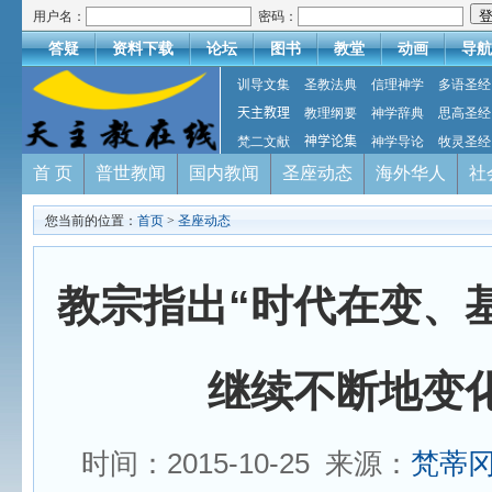
用户名：
密码：
答疑
资料下载
论坛
图书
教堂
动画
导航
训导文集
圣教法典
信理神学
多语圣经
天主教理
教理纲要
神学辞典
思高圣经
梵二文献
神学论集
神学导论
牧灵圣经
首 页
普世教闻
国内教闻
圣座动态
海外华人
社
您当前的位置：
首页
>
圣座动态
教宗指出“时代在变、
继续不断地变化
时间：2015-10-25 来源：
梵蒂