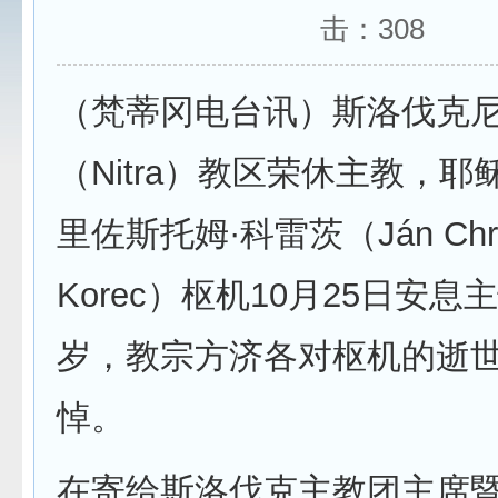
击：
308
（梵蒂冈电台讯）斯洛伐克
（Nitra）教区荣休主教，耶
里佐斯托姆·科雷茨（Ján Chry
Korec）枢机10月25日安息
岁，教宗方济各对枢机的逝
悼。
在寄给斯洛伐克主教团主席