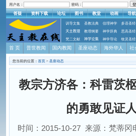
用户名：
密码：
答疑
资料下载
论坛
图书
教堂
动画
导航
训导文集
圣教法典
信理神学
多语圣经
天主教理
教理纲要
神学辞典
思高圣经
梵二文献
神学论集
神学导论
牧灵圣经
首 页
普世教闻
国内教闻
圣座动态
海外华人
社
您当前的位置：
首页
>
圣座动态
教宗方济各：科雷茨
的勇敢见证
时间：2015-10-27 来源：梵蒂