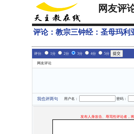
网友评
评论：
教宗三钟经：圣母玛利
评分:
1分
2分
3分
4分
5分
网友评论
我也评两句
用户名：
密码：
发布人身攻击、辱骂性评论者，