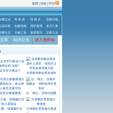
繁體
|
投稿
|
RSS
弥撒总论
再 慕 道
同 根 生
剖析闪电
礼仪问答
告解指南
辩护真理
圣月汇集
弥撒礼仪
大赦汇集
新答客问
宗教方志
文章
站内公告
进入资料站
讯
定非官方教会十
当局要求教会禁未成年
区郭主教被驱逐
以「独立」压制中国教
主教：情愿被打压
天津教区李思德主教逝