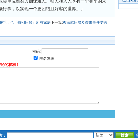
教会单位都努力确保难民、移民和人人享有一个和平的未
慨行事，以实现一个更团结且好客的世界。」
慰问, 也「特别问候」所有家庭
下一篇:
教宗慰问埃及袭击事件受害
密码:
匿名发表
评论的权利！
索：