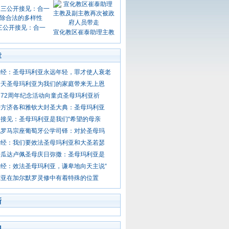
三公开接见：合一
宣化教区崔泰助理主教
章
钟经：圣母玛利亚永远年轻，罪才使人衰老
升天圣母玛利亚为我们的家庭带来无上恩
72周年纪念活动向童贞圣母玛利亚祈
持方济各和雅钦大封圣大典：圣母玛利亚
接见：圣母玛利亚是我们“希望的母亲
见罗马宗座葡萄牙公学司铎：对於圣母玛
钟经：我们要效法圣母玛利亚和大圣若瑟
持瓜达卢佩圣母庆日弥撒：圣母玛利亚是
经：效法圣母玛利亚，谦卑地向天主说“
利亚在加尔默罗灵修中有着特殊的位置
新
门