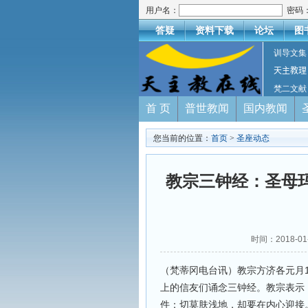
用户名：
密码
答疑
资料下载
论坛
图
训导文集
天主教理
梵二文献
首 页
普世教闻
国内教闻
您当前的位置：
首页
>
圣座动态
教宗三钟经：圣母
时间：2018-
（梵蒂冈电台讯）教宗方济各元月
上的信友们诵念三钟经。教宗表示
件：切莫肤浅地，却要在内心迎接