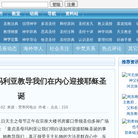
：
书
教堂
动画
导航
资料站
圣教法典
信理神学
多语圣经
释经原则
圣经发凡
教义函授
慕道指南
教理纲要
神学辞典
思高圣经
圣经注释
圣经十讲
神学词典
天主教史
神学论集
神学导论
牧灵圣经
圣经辞典
认识圣经
要理问答
祈祷手册
圣座动态
海外华人
社会关注
中梵关系
热点评论
其它
推荐资
玛利亚教导我们在内心迎接耶稣圣
河北保
诞
01-02 来源：梵蒂冈电台 作者： 点击：
210
闽东教
1日天主之母节正午在宗座大楼书房窗口带领圣伯多禄广场
：「童贞圣母玛利亚让我们明白该如何迎接耶稣圣诞的事
郭希锦
。她教导我们，真正领受天主礼物的方法是默存心中、反