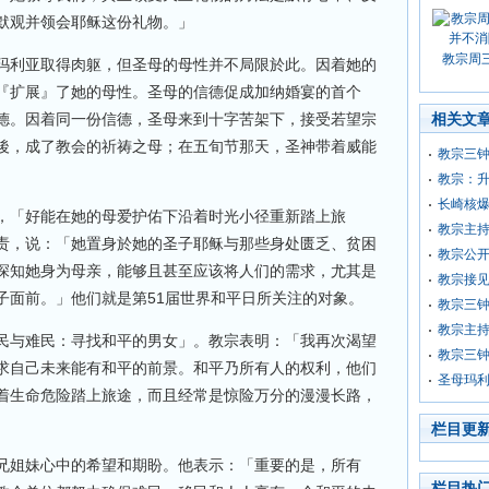
默观并领会耶稣这份礼物。」
教宗周
玛利亚取得肉躯，但圣母的母性并不局限於此。因着她的
『扩展』了她的母性。圣母的信德促成加纳婚宴的首个
德。因着同一份信德，圣母来到十字苦架下，接受若望宗
相关文
後，成了教会的祈祷之母；在五旬节那天，圣神带着威能
教宗三
教宗：
长崎核爆
，「好能在她的母爱护佑下沿着时光小径重新踏上旅
教宗主
责，说：「她置身於她的圣子耶稣与那些身处匮乏、贫困
教宗公开
深知她身为母亲，能够且甚至应该将人们的需求，尤其是
教宗接
子面前。」他们就是第51届世界和平日所关注的对象。
教宗三
教宗主
民与难民：寻找和平的男女」。教宗表明：「我再次渴望
教宗三钟
求自己未来能有和平的前景。和平乃所有人的权利，他们
圣母玛
着生命危险踏上旅途，而且经常是惊险万分的漫漫长路，
栏目更
兄姐妹心中的希望和期盼。他表示：「重要的是，所有
栏目热