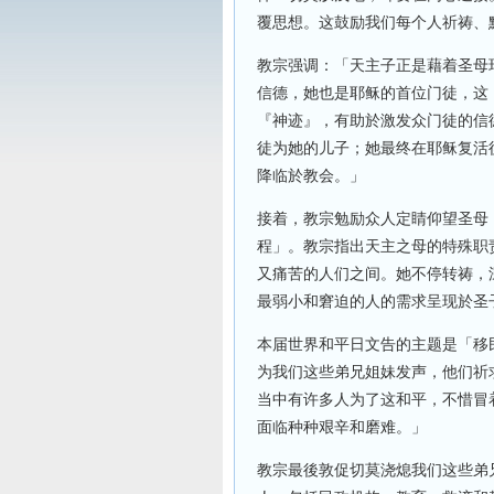
覆思想。这鼓励我们每个人祈祷、
教宗强调：「天主子正是藉着圣母
信德，她也是耶稣的首位门徒，这
『神迹』，有助於激发众门徒的信
徒为她的儿子；她最终在耶稣复活
降临於教会。」
接着，教宗勉励众人定睛仰望圣母
程」。教宗指出天主之母的特殊职
又痛苦的人们之间。她不停转祷，
最弱小和窘迫的人的需求呈现於圣
本届世界和平日文告的主题是「移
为我们这些弟兄姐妹发声，他们祈
当中有许多人为了这和平，不惜冒
面临种种艰辛和磨难。」
教宗最後敦促切莫浇熄我们这些弟