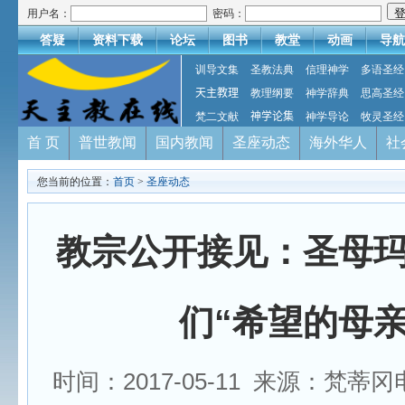
用户名：
密码：
答疑
资料下载
论坛
图书
教堂
动画
导航
训导文集
圣教法典
信理神学
多语圣经
天主教理
教理纲要
神学辞典
思高圣经
梵二文献
神学论集
神学导论
牧灵圣经
首 页
普世教闻
国内教闻
圣座动态
海外华人
社
您当前的位置：
首页
>
圣座动态
教宗公开接见：圣母
们“希望的母亲
时间：2017-05-11 来源：梵蒂