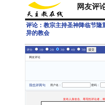
网友评
评论：
教宗主持圣神降临节隆
异的教会
评分:
1分
2分
3分
4分
5分
网友评论
我也评两句
用户名：
密码：
发布人身攻击、辱骂性评论者，